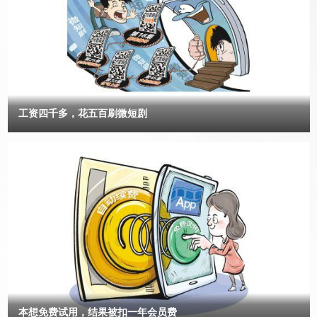
第三方有失公充的调解方案。淳安县人民法院民二庭庭长黄琳的违法
自己取钱用来装修，为啥要管？”可嘴上说是用来装修，李大爷却回答
扣押行为违反了国务院《优化营商环境条例》第十四条、第六十九
不出来准备装修哪里的房子。民警又联系了他的女儿，女儿表示对父
条、《浙江省优化营商环境条例》第八十六条、《杭州市优化营商环
亲取款的事情毫不知情，而且近期家里也没有要装修的房子。 再
境条例》第五十七条等关于“严禁违反法定权限、条件、程序对市场
三追问下，李大爷终于道出实情——他准备把这笔钱投入一个“高收益
主体的财产和企业经营者个人财产实施查封、冻结和扣押等强制措
投资项目”。此前，李大爷经人介绍接触到这个“机会”，对方声称保证
能赚大钱，李大爷信以为真。由于不熟悉智能手机的操作，他去银行
施”的规定，严重侵犯和损害了市场主体的合法权益，是对淳安营商
取款13万元，再加上家里的7万元现金，打算把这20万元一起交给对
环境的践踏。 2、淳安县人民法院违法恢复执行企业重整之前的调解
工资四千多，花五百刷微短剧
方代为操作。 “这是典型的诈骗，钱进去就出不来了！”民警说。
书，违背了最基本的信赖保护原则，让民营企业通过重整带来的希望
可李大爷不愿相信，反复说肯定能赚钱，还给民警展示了APP里的每
再次破灭。 2023年1月18日，淳安县法院对“案结事了”之案，违法作
日进账流水。 “这只是一串数字，根本转不到你的银行账户
出（2023）浙0127执恢30号裁定（2023年2月18号才收到），错误
上。”在民警的反复劝说下，李大爷终于意识到自己遇到了骗子。
的恢复破产重整已结案且另有约定不具备恢复条件的（2020）浙
滨湖派出所副所长葛磊提示，所谓“投资”APP、“内部投资群”都是精心
0127民初2388号民事调解书。该裁定不仅违反了《企业破产法》第
设计的圈套。“投资理财必然伴随着风险，‘稳定、高收益、高回报’的
投资项目都是投资诈骗的惯用话术，通过暴利诱惑套取本金，不要下
89条、第25条之规定，也违背了最基本的信赖保护原则，让平等市
载来路不明的投资类APP。”葛磊说。 合肥市公安局包河分局反诈
场主体之间的约定成为废纸，让市场主体对司法权和法院作出的裁定
中心负责人苏伟表示，李大爷碰上的是典型的复合型骗局，随着我国
失去了最起码的信赖，这样的营商环境民企如何生存？ 2022年7月
对银行账户管理日趋严格，不法分子会引导受害人取出现金或者购买
11日，法院裁定祥云公司股权过户给净诚公司，7月14日管理人与重
大量金条、购物卡等实物，到指定地点进行交易。苏伟提
整投资人已办理移交手续且交接完毕，2022年8月4日管理人开始清
醒，“96110”是反诈专线，“看到‘96110’的来电，就表明您或家人可能
偿破产债权，并全部清偿完毕。以上事实证明祥云、祥虹公司从
正在遭遇电信网络诈骗，一定要及时接听。” 高息养老有猫腻，当
2018年12月至2022年8月历时4年的破产重整程序已经结案。且在与
心“馅饼”变陷阱 “花费3万到20万元，就可以买到一个养老床位，
本想免费试用，结果被扣一年会员费