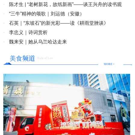
在福州成功举办
·
陈才生 | “老树新花，故纸新画”——谈王兴舟的读书观
·
“三牛”精神的颂歌｜刘运德（安徽）
·
石英｜“东坡石”的新光彩——读《耕雨堂脞谈》
·
李忠义｜诗词赏析
·
魏来安｜她从乌兰哈达走来
美食频道
Rule of Law
MORE +