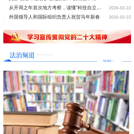
们的社会各界人士表示诚挚的谢意！岁月不居，文脉恒昌；初心如
创造了高利润的附加价值”。 在这场大规模人口迁徙中，一些外媒
盈。 马年新春，“港车北上”“澳车北上”与“粤车南下”相向而行，粤
磐，步履铿锵。回首2025年，是中国文化领域深耕笃行、硕果盈枝的
风
·
从开局之年首次地方考察，读懂“科技自立自
2026-02-22
观察到，春运展现出更强的服务导向。坦桑尼亚主流媒体《卫报》报
港澳三地“串门过年”成为热潮。2月19日，港珠澳大桥珠海公路口岸单
一年。这一年，我们锚定文化传承与创新的时代使命，凝聚全国文化
道说，2026年春运呈现出细分化、体验驱动的消费趋势，并伴随交通
强”的深意
·
外国领导人和国际组织负责人祝贺马年新春
2026-02-22
日客流达17.2万人次，创历史新高。 2月20日，游客在澳门议事
力量，开展了一系列兼具深度与温度的文化实践。2026年由中华人民
运输和公共服务的升级：铁路部门扩大了高铁宠物托运服务试点，站
亭前地游览。新华社发（张金加摄） 首个“超长版”春节，9天长假
共和国广播电视总局监制，北京市广播电视局经过严格审核，为中大
点和班次显著增加，且过程更具科技感和人性化；针对老年人和儿童
带动旺盛出行需求。交通运输部数据显示，2026年春节假期全社会跨
视界文化传媒产业（北京）有限公司续期了《广播电视节目制作经营
比例较高的家庭团，铁路部门提供人工通道、快速通道以及专门的现
区域人员流动量预计超28亿人次。 在江西景德镇，感受传承千
许可证》。我们成功举办“全国第四届郦道元文学奖”征文活动，并在
场引导…… 2月19日，在铁路浙江嘉兴南站站台，工作人员搀扶
年、技巧精湛的非遗手工制瓷；在四川自贡，步入中华彩灯大世界，
山西五台山举办颁奖盛典，以文学活动搭建交流桥梁，彰显当代文学
一名腿部受伤旅客下车坐上轮椅车，为其提供出站服务。新华社发
置身绚烂的光影海洋；在新疆博尔塔拉蒙古自治州，赏赛里木湖冬
的精神力量；我们联袂推出“甲骨文书法艺术展”，跨越千年时空，让
法治频道
（金鹏摄） 匈牙利前驻上海总领事霍尔瓦特·列文特赞叹中国春节
景、体验非遗民俗……这个假期，人们在行走中感受山河壮阔，在驻
Rule of Law
刻在甲骨上的文明密码焕发新时代的生机与活力；持续开展了“全国道
展现的“消费爆发力”。他在匈牙利“索引”新闻网撰文说，中国春节“不
MORE +
足间品味文脉悠长。 敞开放怀抱，迎四海宾朋。丙午马年第一
德教育新闻人物”“全国质量、服务、诚信AAA企业”“百佳特色文创产
仅仅是一场文化盛事，同样也是一个规模庞大的经济周期”，春节期间
天，中国对加拿大、英国持普通护照人员实施免签政策，单方面免
品、百佳地方特色产品”“郦道元文学院签约作家”“实力派优秀作家、优
的消费支出超过一年中的任何其他时期。 科技创新的展示窗
签“朋友圈”增至50国。 “过了一个最地道的春节，我感到很满
秀书画家”等推选活动和《中国现代文化》杂志编委、签约作家；依托
口 “我们只在科幻电影中见过的武术盛宴”“当好莱坞还在拍摄《终
足。”在中国感受新春氛围的英国游客约瑟夫笑着说。 在免签国家
郦道元文学院搭建创作平台，在山西设立文学创作基地等。与中国教
结者》系列电影时，中国已经在展示真正的机器人”——匈牙利和泰国
范围扩大、离境退税优化升级、社交媒体“种草”等推动下，“到中国过
育电视台、河南电视台等媒体合作，让优秀文化作品借助主流媒介走
媒体如此点评春晚舞台上的“人机共武”。 让外媒惊叹的，不仅是
春节”成为众多海外游客的新风尚。国家移民管理局预测，今年春节假
向更广阔的天地，得到了全国新老朋友的认可与赞誉，受到国家有关
机器人高超的武艺，更是中国技术发展的速度。德国《焦点》周刊发
期全国口岸日均出入境旅客将超205万人次，较去年同期增长
领导的关心赞扬。做为一名文艺工作者、一名民建会员、一名政协常
现，与2025年春晚节目相比，新一代人形机器人已解决平衡难题——
14.1%。 2月17日，外国游客在广东肇庆宋城骑楼街观赏龙狮巡
委、一名新的社会阶层人士联谊会、党外知识分子联谊会副会长，积
如今不仅能做后空翻，还能挥舞双节棍。路透社援引施蒂勒技术与市
游。新华社发（刘春林摄） 人潮流动，暖意随行。春节假期，河
极参加政协、民建培训，撰写的提案、社情民意先后撰写了《关于推
场咨询公司亚洲区主管格奥尔格·施蒂勒的观点说，仅一年时间，机器
北引入无人机巡查与智能调度系统，疏堵保畅处置更加高效；山东青
进文化和科技深度融合发展的建议》《关于全面规范佛教教职人员网
人的性能就得到了显著提升，“这体现了中国企业对开发机器人‘大
岛机场部署航空器除防霜设备和作业力量；安徽蚌埠南站增开高峰时
上直播的社情民意》《关于加强网络平台封建迷信用品及内容监管的
脑’的重视”。 2月18日，游客在安徽省黟县西递古村观看机器人表
段安检通道，并为老幼病残孕等重点旅客提供帮扶……各地以精细化
建议》《关于加强联动完善和创新社会治理的建议》等提案和社情民