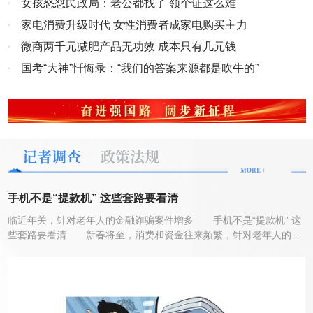
·
女孩怒怼民政局：老公都找了 领个证这么难
国各地展开，将节日的温度传递到城市乡村的每个角落。 佳节同
金资产管理有限公司（以下简称永金公司）替参与浙江祥云实业投资
乐，四海同春。从“中国年”到“世界年”，春节越来越成为全球共享的文
·
家电消费升级时代 女性消费者成家电购买主力
有限公司、杭州千岛湖祥虹纺织有限公司（以下简称祥云公司、祥虹
化盛宴，映照文明交流互鉴的美好华章。 联合国邮政管理局发布
公司）重整投资报名的杭州方泰搪瓷制品有限公司（以下简称方泰公
·
微商两千元减肥产品无功效 成本只有几元钱
的马年生肖个性化邮票版张面世，为全球华人和文化爱好者送上新春
司）向祥云公司、祥虹公司破产管理人缴纳了投资意向保证金50万
祝福；英国“伦敦眼”、阿联酋迪拜哈利法塔、澳大利亚悉尼歌剧院点
·
国考“大神”忏悔录：“我们的答案来源都是吹牛的”
元，该保证金管理人承诺：“如果方泰不参与重整仍旧原路退还”。
亮“中国红”；在埃及开罗“春节市集”，融合中阿元素的剪纸和书法艺术
展示吸引当地民众驻足…… 2月16日晚，在英国首都伦敦，演员
2022年3月底，方泰公司未参与报名，该款项在此时已成就“原路退
在亮起红色灯光的“伦敦眼”前表演舞狮。新华社发（史蒂芬·程
还”之条件，但管理人并未按无条件马上“原路退还”给永金公司。
摄） “春节庆祝活动已走进越来越多的国家，生动展现文明古国中
2022年7月破产重整程序已终结，破产财产已交接，债权清偿完毕，
国在当今世界日益增强的影响力。春节的意涵已超越地域界限，成为
破产重整案至此已“案结事了”,管理人在此时已无权保管该50万保证
记者调查
政策法规
全球文化符号。”《巴基斯坦观察家报》刊文说。 春回大地，万象
金，但该笔50万保证金依然没有“原路退还”。事后管理人告知是因为
更新。神州大地处处可见奋斗的身影，处处跃动着蓬勃生机。 广
MORE +
淳安县人民法院法官黄琳指使管理人不予退还(录音证据为凭)。农历
袤的东北黑土地上，春耕备耕有序推进，农资调运提前部署；粤港澳
12月28日受害人前往法院讨要这笔保证金用于发放节前工资时，黄
大湾区，重点项目建设提速，产业园区机器轰鸣；长三角地区，智能
手机不是“提款机” 这些套路要看清
制造企业开足马力，自动化生产线高效运转；重庆团结村中心站，中
琳利用公权有意设套逼迫受害人提供“担保”,并利用其专业的法律知识
临近年关，针对老年人的金融诈骗案件增多 手机不是“提款机” 这
欧班列鸣笛启程，载着“新春第一单”驶向远方…… 马蹄声声催奋
逼迫受害人签订其单方面拟订且设有圈套的“担保函”,企图让永金公司
些套路要看清 新春将至，消费和资金往来频繁，针对老年人的金
进，万里山河气象新。亿万人民策马扬鞭、勇往直前，在奋斗中迎来
丧失该笔50万保证金的所有权，后经识破末签（微信截图证据）。
融诈骗案件也进入高发期。当前有哪些典型的诈骗案例？如何识别花
又一个崭新的春天。 文字记者：王雨萧、叶昊鸣、王聿昊 海
春节过后受害人数十次到淳安县人民法院和有关部门反映情况，得到
样百出的诈骗套路，保护好老年人的“钱袋子”？ 稳赚不赔是幌
报设计：曾学真来源：新华社
子，暴利诱惑套本金 安徽合肥市民李大爷以“装修新房”为由，在
的口头告知“你同意对方的调解方案，该50万保证金就退还给你们
银行预约取现13万元。然而，不到半个小时，合肥市公安局滨湖派出
了”,将本应属于永金公司的资金，成为利益关系人作为逼迫我方妥胁
所的民警便找上了门。 面对民警问询，李大爷却有点不理解：“我