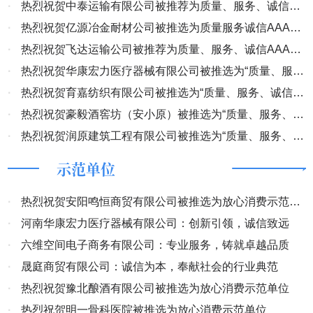
服务、诚信AAA级企业”
·
热烈祝贺中泰运输有限公司被推荐为质量、服务、诚信
辑：土火）
AAA级企业
·
热烈祝贺亿源冶金耐材公司被推选为质量服务诚信AAA级
企业
·
热烈祝贺飞达运输公司被推荐为质量、服务、诚信AAA级
企业
·
热烈祝贺华康宏力医疗器械有限公司被推选为“质量、服
务、诚信AAA级企业”
·
热烈祝贺育嘉纺织有限公司被推选为“质量、服务、诚信
AAA级企业”
·
热烈祝贺豪毅酒窖坊（安小原）被推选为“质量、服务、诚
信AAA级企业”
·
热烈祝贺润原建筑工程有限公司被推选为“质量、服务、诚
信AAA级企业”
示范单位
·
热烈祝贺安阳鸣恒商贸有限公司被推选为放心消费示范单
位
·
河南华康宏力医疗器械有限公司：创新引领，诚信致远
·
六维空间电子商务有限公司：专业服务，铸就卓越品质
·
晟庭商贸有限公司：诚信为本，奉献社会的行业典范
·
热烈祝贺豫北酿酒有限公司被推选为放心消费示范单位
·
热烈祝贺明一骨科医院被推选为放心消费示范单位