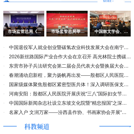
MORE +
祥润公司的合法权益，司法者将国家赋予的执法权演变成合法性
的“土匪抢盗”。（2023）浙0127执恢30号之五执行裁定延续
（2023）浙0127执恢30号之三裁定之错误，继续错误冻结该50万保
证金，时至今日，该笔保证金既未执行给申请执行人，亦未退还给所
市场监管总局《企
市场监管总局举办
中国散文学会、北
有权人永金公司，继续将该笔保证金悬于空中，至今长达2年多之
业信息公示暂行条
首届“监管为民”杯
京市石景山区作协
久，明显的目的是作为延续逼迫受害人妥胁之砝码。 淳安县人民法
例》 实施十周年
广播体操比赛
党建活动《志愿
暨信用监管成就介
军･存亡之战》观
院的一系列错误执行裁定及超范围、超标准、超权限、强关联查封冻
·
中国退役军人就业创业暨碳氢农业科技发展大会在南宁举
绍 专题新闻发布
影座谈圆满结束
会实录
结、关停企业如“土匪进村”般的驱赶正在上班的员工，拉闸停电，致
行
·
2026新丝路国际产业合作大会在京召开 高光林院士携碳氢
两家规上企业近200名员工下岗失业在家，约500万元在机生产半成
核肥与多国外交官共商共赢
·
东营市孙子兵法研究会第二届会员代表大会暨换届大会顺
品成为废品，民企活活被司法权折腾而死。淳安法院的这一系列违法
行为违反了国务院《优化营商环境条例》第十四条、第六十九条、
利召开
·
春潮涌动启新程，聚力扬帆再出发——殷都区人民医院工
《浙江省优化营商环境条例》第八十六条、《杭州市优化营商环境条
会委员会第四届第一次代表大会圆满举行
·
国家级媒体聚焦殷都区紧密型医共体！深入调研医保支付
例》第五十七条及《最高人民法院关于优化法治环境促进民营经济发
改革与三医协同发展成效
·
河南安阳：殷都区人民医院开展庆祝“三八”国际妇女节系
展壮大的指导意见》第24条等关于“严禁超权限、超范围、超数额、
列活动
·
中国国际新闻杂志社设立东坡文化院暨“精忠报国”之深圳
超时限查封扣押冻结财产，侵害当事人或者利害关系人、案外人等财
产权利”“灵活采取查封措施。对能‘活封’的财产，尽量不进行‘死封’，
东坡文化行活动正式开启
·
名家入户 文润万家——汾西县作协、书画家协会开展“名
使查封财产能够物尽其用，避免社会资源浪费。查封被执行企业厂
家入户，文润万家”春节慰问活动
科教频道
房、机器设备等生产资料的，被执行人继续使用对该财产价值无重大
影响的，可以允许其使用”等的规定，是对市场主体合法权益的公然