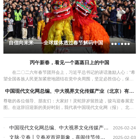
架公路与巨大的桥梁横跨田野，起重机在地平线上随处可见……德拉
卡尔感慨：“中国给人的印象是，建设的脚步从未停歇。”令他感叹
的，还有“指尖上的便利”：扫码点餐、送餐到座，旅途中的一顿午餐
也能折射出中国生活的高效便捷。 “2026年中国春节的一大亮
点，是外国游客数量的强劲增长。”《秘鲁21世纪报》报道说，旅行便
利化措施的进一步实施，为中国旅游业带来了“乐观数据”。旅游平台
从开局之年首次地方考察，读懂“科技自立自
数据显示，2026年春节期间，中国的入境游人次同比翻了一番。
强”的深意
2月17日，外国游客在北京龙潭湖公园逛春节文化庙会。新华社发
（赵琦摄） 这股入境热潮的背后，全球媒体看到的是中国持续扩
丙午新春，看见一个蒸蒸日上的中国
大的“免签朋友圈”。俄罗斯主流媒体《俄罗斯报》报道，数据显示，
2026年春节期间，俄罗斯游客赴华旅行预订量同比增长471%。免签
在二〇二六年春节团拜会上，习近平总书记的讲话激励人心：“希
政策帮助外国游客更方便到中国过年，持续推动赴华旅游热潮。
望全国各族人民更加紧密地团结在党中央周围，坚定必胜信心，保持
流动的中国，活力澎湃。法国国际广播电台以“庞大的经济引擎”形容
昂扬斗志，在中国式现代化新征程上策马扬鞭、勇往直前，共同开创
中国农历马年春节。韩国广播公司报道说，在为期40天的春运期间，
中国现代文化网总编、中大视界文化传媒产业（北京）有限
更加美好的未来。” 丙午新春，神州大地流光溢彩，涌动的人潮、
公司董事会主席林膑新年贺词
中国人员流动总量预计达95亿人次，创历史同期新高。人口大规模流
火热的消费，生动诠释着国内大市场的强劲韧性；“中国红”点亮世
尊敬的各位领导、朋友们：大家好！灵蛇辞岁留胜迹，骏马迎春展宏
动意味着“移动中的消费”——9天的“史上最长假期”有望创造消费新纪
界、免签政策联通中外，尽显大国开放的包容胸怀；无数奋斗者以只
图。在这辞旧迎新的美好时刻，我代表中国现代文化网（报）、北京
录，尤其当“以旧换新”政策与春节消费叠加，预计将产生更大的经济
争朝夕的拼搏实干，为高质量发展积蓄磅礴动能…… 透过春节这
写作学会文化艺术促进会、中大视界文化传媒产业（北京）有限公
带动效应。 随着“银发经济”崛起，60岁以上群体纷纷参与“反向春
扇窗口，世界看见一个活力澎湃、蒸蒸日上的中国。 出行火热，
司、央大视界网、中媒文化艺术交流工作委员会、中研文化艺术工作
运”、前往子女工作城市团聚的比例显著增加；9天长假让长途旅游需
流动中国春光好 2月15日，位于港珠澳大桥珠海公路口岸的粤港
委员会、消费文化网、郦道元文学院、中研文化传媒（安阳）有限责
·
中国现代文化网总编、中大视界文化传媒产业
2026-02-24
求强劲，一些游客的偏好从传统团体游转向深度体验游……马来西亚
澳海上花市，朵朵年花姹紫嫣红，迎春绽放。 “买几支花装点一下
任公司向中央、省、市、县（区）领导及文艺工作者们和关心支持我
《星洲日报》网站刊发的报道注意到消费结构新变化，这些新趋势“均
（北京）有限公司董事会主席林膑新年贺词
·
文脉·立春丨立春岁首迎新象，喜闹佳节传古
家里，寓意花开富贵。”从香港自驾而来的何女士手捧花束，笑意盈
2025-02-03