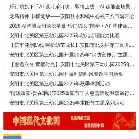
侵犯，是对营商环境的极大破坏，强烈要求党委政府及有关部门予以
·
乐订坊旗下「AI 设计乐订坊」即将上线：AI 赋能全场景设
严肃查处，以杜绝此种现象的再次发生。 4、为了保生产、保就业，
计，为企业商户打造高效创作新引擎
·
龙马精神 巾帼绽放——安阳县永和镇中心校三八节游艺会
受害人四处求告，有关部门敷衍了事、皮球踢来踢去、让程序空转，
·
2026 AI智能应用论坛落幕 乐订坊以 “国学 + AI” 构建赋能
企业合法权益被司法权所侵害的问题一直得不到解决，企业停工停
产，损失仍在持续并无限扩大。 就淳安县人民法院作出的损害市场
新生态
·
安阳市北关区第三幼儿园2025年幼儿自理能力比赛
主体合法权益的错误裁定，为了掩盖“一案错”不惜采取“多案生、多案
·
【筑牢健康防线 呵护幼苗成长】安阳市北关区第三幼儿园
错、错上加错、错而再错”来逼迫我方妥胁，掠夺我方利益。为此我
开展2025年秋冬季传染病预防与消杀工作
·
安阳市北关区第三幼儿园开展2025年“消防宣传月”主题系
们一方面通过法律规定途径提起异议、复议和申诉、执行监督等，另
列活动
·
【邂逅立冬 童暖时光】安阳市北关区第三幼儿园2025年立
一方面通过浙江政务服务网“民呼我为”等平台向淳安县各领导、淳安
县纪检委、政法委、检察院、信访局反映，同时也递交了十余次的听
冬节气主题活动
·
安阳市北关区第三幼儿园开展师德师风专题学习活动
证申请，大部分无答复、有的也是答非所问、答犹未答，各部门履于
·
安阳市北关区第三幼儿园2025年秋季体测活动
形式、无人敢管无人愿管，我们所有的正当诉求都在程序上空转，企
·
“情暖重阳·爱在琅岐”2025重阳节千人慈善活动温馨举行，
业合法权益被长期侵害无法得到维护。 关于永金公司50万保证金被
违法扣押、冻结的问题，案外人采取提起执行异议、信访复查、复核
共筑长者“平安·健康·快乐”佳节
·
安阳市北关区第三幼儿园2025年重阳节主题系列活动
等方式，均被承办部门驳回不予受理。更为可笑的是淳安县信访局在
复查时撤销法院的信访答复意见，却又不督查法院重新作出答复意
见。于是，淳安法院又以告知书代替答复意见，且网上复核无法提
交。法院、信访等部门就是这样在程序上转来转去，把民企的合法诉