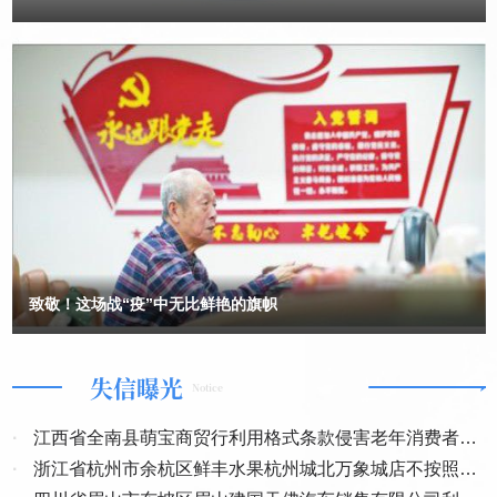
享受不同等级和时长的优质养老服务。即使不入住，也可以拿到10%
管理人办理移交前，净诚公司代表祥云公司、祥虹公司均已认可与受
的年息。”——如此诱人的承诺来自安徽省肥东县一家养老公寓负责人
害人自愿签署“可持续生产状态下的现状移交”约定，签署的协议中均
王某。他还表示公司在打造医疗+康养的“最新养老生态”，让不少老年
已表明不申请执行重整之前的（2020）浙0127民初2388号的民事调
人心动。王某和员工带着老年人参观旗下的生物科技公司，组织大家
解书。依照《民法典》第七条规定“民事主体从事民事活动，应当遵
免费旅游，还热络地称呼他们“干爹”“干妈”。 这些情节都发生在安
循诚信原则，秉持诚实，恪守承诺”，双方签署的《重整投资合作协
徽肥东县公安局破获的一起非法吸收公众存款案中，真实情况是王某
议》约定已变更该“民事调解书”内容，相对方已产生合理的信赖利
的公司经营出现问题，其开办的养老公寓也未依法履行备案手续。在
益，其申请恢复执行不仅违反了信赖保护原则，而且实为谋取不正当
此案中，95名老年人被骗近700万元，所幸相关损失已被警方追
回。“不法分子抓住老年人对健康和养老的需求，以‘安稳无忧’的晚年
利益。同时也是自我否定了法院裁定批准的《重整计划草案》中关于
为承诺，诱导老年人落入圈套。”办案民警周昌说。 合肥市中级人
持续经营方案的约定。用（2023）浙0127执恢30号裁定推翻持有祥
民法院审委会委员、刑二庭庭长鲍杰表示，不法分子还会抓住老年人
云、祥虹公司100%股权的股东净诚公司和昌虹公司签订的《重整投
对互联网新技术、新经济模式了解有限的特点，利用“区块链”“元宇
资合作协议》中的约定，明显存有帮助毁约方掠夺受害人的财产，存
宙”“加密货币”等前沿概念制造信息迷雾，用专业名词包装投资骗局。
在利益输送和瓜分不当得利之嫌。违法动用司法权干预市场主体间的
致敬！这场战“疫”中无比鲜艳的旗帜
上述案件中的所谓“最新养老生态”便是如此。 鲍杰提示，老年人
民事行为，助长了毁约方贪婪的欲望，激化了股东之间的矛盾，致使
要牢记“天上不会掉馅饼”，家中的晚辈也要主动向老年人普及常见的
企业损失和社会损失持续扩大。并由此引发出十余起本不该发生的诉
诈骗手法和新型骗术，提醒他们做任何与金钱有关的决定前，务必先
失信曝光
与子女商量。 温情脉脉是伪装，投资理财骗积蓄 “姐姐好！我
讼案，不仅极大地浪费了司法资源，也损害了地方经济发展，让民营
Notice
也喜欢旅游，可以加个微信聊一聊吗？”一天下午，家住合肥包河区的
企业生存无望，老百姓就业无保障，公正司法失信于民。 《杭州市
刘阿姨在社交媒体平台收到了这样一条消息。消息来自一名陌生男网
优化营商环境条例》第四条规定“……人民法院等有关部门和单位应
·
江西省全南县萌宝商贸行利用格式条款侵害老年消费者权
友，之前常常给她分享的旅游动态点赞评论。这两年，退休独居在家
当按照各自职责做好优化营商环境工作。公职人员应当严格遵守亲清
·
益案
浙江省杭州市余杭区鲜丰水果杭州城北万象城店不按照约
的刘阿姨爱上了旅游，旅途中经常在社交媒体上分享。看到这条消
政商交往行为准则，增强主动服务意识，依法履职，勤勉尽责。”淳