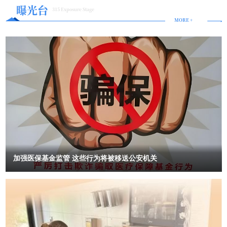
意义 市场自治是指市场主体在法律规定的范围内，自主决策、自主
级，“供”“需”双向奔赴中，超大规模市场潜力持续释放。 2月22
感
化在新时代绽放更耀眼的光彩；愿每一位亲友、朋友，三餐烟火暖，
曝光台
元化”：除年夜饭和走亲访友的传统之外，他们用手机互致祝福，“为
315 Exposure Stage
日，游客在天津杨柳青古镇游玩。新华社记者 赵子硕 摄 长江之
经营、自负盈亏的一种经济运行机制。市场自治是市场经济的基本特
四季皆安然，家人闲坐、灯火可亲，所求皆如愿，所行皆坦途。2026
节庆方式注入现代气息”。不过，无论形式如何变化，“春节的核心意
MORE +
畔，拥有百年历史的芜湖老船厂变身“国潮体验地”，咖啡文化、创意
征，也是市场经济发展的重要动力。 市场自治的意义在于：提高市
年，让我们乘着文化强国建设的春风，策马扬鞭、奋勇争先，以赤诚
义——家庭团圆、辞旧迎新，在年青一代心中依然占据重要位
市集受到年轻消费者喜爱；南京金陵长乐坊开市迎客，商铺店家身着
之心坚守文脉，以奋进之姿奔赴新程，在传承中华优秀传统文化、推
场效率。市场自治可以充分发挥市场主体的积极性和创造性，提高市
置”。 2月18日，人们在甘肃省兰州市七里河区兰州老街观看舞狮
汉服扮演历史人物，让游客沉浸式体验“金陵风华”；位于重庆沙坪坝
动文化繁荣发展的道路上步履不停，共赴一场繁花似锦的文化之约，
场效率，促进经济的发展和繁荣。保障市场公平。市场自治可以确保
表演。新华社发（侯崇慧摄） “中国春节蕴含和谐、团圆与辞旧迎
区的“洞舰1号”主题景区内，孩子们在“地心历险”中开启一场别样科幻
共谱新时代中国文化发展的壮丽华章！祝全国的朋友们新春快乐、马
新的意义，体现中国的文化自信与古老智慧。在地缘政治冲突频发，
市场主体在平等的基础上进行竞争，保障市场公平，维护市场秩序。
之旅…… 科技赋能之下，消费的价值链条不断向智能、体验感、
年大吉、阖家团圆、幸福安康、万事胜意、喜乐绵长！
造成新的世界失序之际，这个节日推动着全球交流。”巴基斯坦学者马
促进市场创新。市场自治可以激发市场主体的创新意识和创新能力，
个性化方向延伸。 自动避障、规划路径的扫地机器人，挥手可调
哈茂德·乌尔哈桑·汗在《巴基斯坦观察家报》撰文指出，中国春节
促进市场创新，推动经济的发展和进步。 三、司法独立与市场自治
节吸力的油烟机，精准控温送风的智能空调……今年春节，“能互动会
是“全人类共享的文化瑰宝”。 许多外国人通过春节了解中国和中
思考”的人工智能（AI）家电成为消费主流产品。 “春节期间，智
的关系 司法独立与市场自治是相互关联、相互影响的关系。司法独
国文化。美国《环游世界》杂志将镜头对准涌入中国欢庆春节的游
能穿戴设备和AI家电销量猛增，融合AI场景体验的新品销售占比超过
立是市场自治的重要保障，市场自治是司法独立的重要基础。 司法
客：在北京，荷兰学生芬恩戴上马头造型的帽子，在公园的金色许愿
50%。”苏宁易购门店管理中心负责人孟庆祥说。 2月21日，消费
独立是市场自治的重要保障。市场经济是法治经济，市场主体的自主
树下拍照打卡。杂志文章说，以传统美食、特色文化活动为标志的中
者在天津市南开区一商场选购。新华社记者 李然 摄 国家信息中
决策、自主经营、自负盈亏需要法律的保障和规范。司法独立可以确
国春节，令追求沉浸式体验的游客心向往之。今年春节，海外游客纷
心经济预测部宏观经济研究室副主任邹蕴涵表示，我国人均国内生产
至沓来，热切希望参与这场“世界上最盛大的庆典之一”。 《俄罗
保司法机关依法独立公正地行使职权，为市场主体提供公正的司法保
总值已接近1.4万美元，消费增长将从“量的扩张”逐渐转向“质的提
斯报》注意到，西方社交媒体上兴起“成为中国人”潮流——外国网民
加强医保基金监管 这些行为将被移送公安机关
障，维护市场秩序，保障市场公平。 市场自治是司法独立的重要基
升”，新技术、新业态、新模式加速涌现，带动产业升级、供给创新，
开始积极尝试“中国生活方式清单”：喝温水、煮粥、练习八段锦、泡
础。市场经济是自主经济，市场主体的自主决策、自主经营、自负盈
持续激活国内大市场的巨大潜力。 供需提质，政策加力。春节期
茶。报道说，中国春节展现的地域多元性与“和而不同”的文明特质，
间，各地坚持惠民生和促消费紧密结合，“政策+活动”双轮驱动，持续
亏需要充分的自由和空间。市场自治可以充分发挥市场主体的积极性
正成为外国人理解中国价值观的窗口。 中国春节热潮，正在走向
释放消费活力。 安徽安庆通过微改造、精提升，扩围升级“一刻钟
和创造性，提高市场效率，促进经济的发展和繁荣。司法独立需要在
世界。俄罗斯塔斯社说，莫斯科地铁开通春节主题列车，将运营约一
便民生活圈”，打造主客共享的消费场景；甘肃清水县创新“村晚+”模
市场自治的基础上进行，司法机关的职权范围和行使方式需要尊重市
个月。西班牙《世界报》说，马德里的中国春节庆祝活动内容丰富，
式，将文艺展演、民俗体验、年货采购等有机融合；江苏苏州依托有
场规律和市场主体的自主选择。 四、案例分析 淳安县人民法院个别
其中最受人关注的是春节庆祝游行。泰国《民族报》说，泰国旅游局
奖发票试点、消费品以旧换新等政策，举办200余场新春惠民消费活