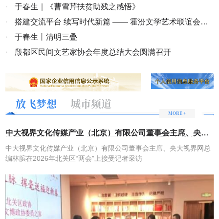
味跨越山海，与海内外华人共迎中国年。从旅途到家门，从国内到海
·
于春生｜《曹雪芹扶贫助残之感悟》
外，洽洽用一场场鲜活的新春体验，唤醒年味记忆、焕新年味表达，
·
搭建交流平台 续写时代新篇 —— 霍汾文学艺术联谊会成
让传统年味更具时代活力，也让中国年味走向世界。
立
·
于春生丨清明三叠
·
殷都区民间文艺家协会年度总结大会圆满召开
放飞梦想
城市频道
MORE +
中大视界文化传媒产业（北京）有限公司董事会主席、央大
视界网总编林膑在2026年北关区“两会”上接受记者采访
中大视界文化传媒产业（北京）有限公司董事会主席、央大视界网总
编林膑在2026年北关区“两会”上接受记者采访