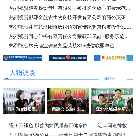
·
热烈祝贺继春餐饮管理有限公司被推选为放心消费示范单
位
·
热烈祝贺邯郸金益农生物科技开发有限公司的蒲公英茶被
推选为“百佳地方特色产品”
·
热烈祝贺沐香苑濮阳市庆祖镇刘家传统驴肉馆被授予315
诚信服务示范理事单位
·
热烈祝贺同心印务有限责任公司荣获315诚信服务示范副
会长单位
·
热烈祝贺林氏酒业珠泉九品荣获315诚信联盟单位
人物访谈
MORE +
张桂珍||我眼里的
民建会员胜桂红：
江北水城绿色新篇
美女企业家
殷商文化的传承者
章：华越酵素种植
与奉献者
大使李秀芳夫妇的
领航之旅
·
退伍不褪色 以善为炬照暖基层健康路——记全国道德教育
新闻人物、安阳蓝艺健康科技有限公司负责人冯明
·
法润基层 心向公益——记全国第十二届道德教育新闻人物