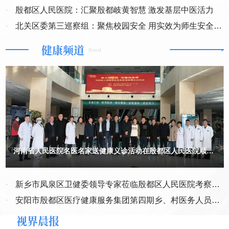
0127执异6号执行裁定。又虚构一个“第三人”，违法作出（2023）浙
员”。 “客服说退款”，接到电话说“你买的东西质量有问题，要给你
·
殷都区人民医院：汇聚殷都岐黄智慧 激发基层中医活力
0127执异7号执行裁定书，分别错误的驳回案外人永金公司和被申请
中，新修订的办法明确要求食品生产经营者应当建立并实施食品召回
退款”，让你点链接填银行卡、验证码，其实是为了盗取钱
人涌和公司的执行异议，该两份裁定与（2018）最高法民终209号民
·
北关区委第三巡察组：聚焦校园安全 用实效为师生安全护
管理制度，规定食品经营者、食品集中交易市场开办者、食品经营柜
财。 “公检法让你转账”？假的！接到自称“公安局/法院”的电话，
事判决书、（2022）最高法民再237号民事判决书存在类案不同判，
说你“涉嫌洗钱/犯罪”，让你把钱转到“安全账户”。真警察不会这么
航
台出租者、食品展销会举办者及网络食品交易第三方平台提供者有配
健康频道
淳安法院凌驾于国家法律之上，凌驾于最高法判决依据之上，受害人
干。 防诈骗的方法要记牢： 陌生链接不点击。短信或微信收
Rural
合召回义务。此外，新修订的办法完善召回等级分级情形，以食品安
到不明链接，比如“点我领红包”“查看快递进度”，千万别点，可能是盗
穷尽所有的沟通反映和举报都是徒劳无功，淳安法院毫无司法公正可
全危害程度、需要实施召回的紧急程度等为依据，明确三级召回情
取信息的钓鱼网站。 可疑电话不乱接。“+”或“00”开头的境外电
言。 更为离谱的是，淳安县人民法院在2023年1月20日、1月28日、
话，170、171开头的虚拟号码，十有八九是骗局。 “天上掉馅饼
形，并差别化设置各级召回启动时限，将召回的启动时限由24、48、
12月27日、2024年1月29日又先后作出了（2023）浙0127执恢30号
的事”不信。“中奖了”“领补贴”“免费领礼品”，让你先交钱、填银行卡
之一、之二、之四、之五执行裁定书，且这些执行裁定书当时并未依
72小时调整为24、36、48小时，提高针对性风险防控效果，增强食
的，都是骗钱的。 个人信息不随便填。银行卡号、密码、验证
法送达给被执行人和利害关系人，我方是在意外得知存在这些文书并
品召回的可操作性。
码，还有身份证号，别随便告诉别人！尤其是验证码，谁要都不
经催讨后才收到的（其中之一、之二实际收到日期为2024年4月16
给。 给陌生人转账、给“投资项目”打钱前，先问自己：“这人我认
日，之三为4月10日，之五为2月17日）。这些裁定不仅存在弄虚作
识吗？”“这事靠谱吗？”拿不准就问家里人，或者直接报警。 装好
国家反诈中心APP。打开“来电预警”功能，相当于给手机装了“防盗
假、暗箱操作之嫌，而且存在超范围、超标准、超权限、强关联查封
河南省人民医院名医名家送健康义诊活动在殷都区人民医院顺利
门”。 被骗了也别慌，马上做这3件事：打110报警，说清楚被骗
开启
冻结等系列严重违法行为。（2023）浙0127执恢30号之一、之二执
经过、转账金额、对方账号；保留聊天记录、转账截图、电话录音；
行裁定在我方不知情的情况下几天之内先冻结后解除，司法权随性所
如果是银行转账，赶紧联系银行客服，看能不能冻结对方账户。
·
新乡市凤泉区卫健委领导专家莅临殷都区人民医院考察交
用、肆意妄为，这种我说即为“法”，我行即为“法”，司法者等同
记住“不贪、不慌、多问”，把钱袋子捂得紧紧的。（记者 罗阳奇）
于“法”的执行行为，让守法者毫无安全之感。（2023）浙0127执恢
流
·
安阳市殷都区医疗健康服务集团第四期乡、村医务人员培
（记者郑洋洋整理）
30号之四执行裁定“禁止变更第三人淳安祥润实业有限公司的法定代
训班开班
视界晨报
表人、股东信息”存在违法的强关联，侵害了毫无关联关系的第三人