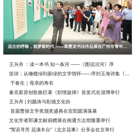
了能逛、能玩、能分享的沉浸式新春活动，用一场场接地气的线下互
动，回应年轻人对真实年味的期待。巡游路线深入全国各大城市商圈
与市井街巷，结合各地特色带来丰富内容，通过多元互动叠加体验，
打造出沉浸式新春节日场域。除趣味寻宝外，各地还设置了一系列精
彩互动：洽宝财神舞团以萌趣舞步圈粉无数，成为全场人气焦点，吸
引市民纷纷合影打卡；传统川剧变脸、神秘魔术等表演轮番上阵，不
远古的呼唤，筑梦新时代 ——辜慧龙书法作品展在广州市青年文
断点燃现场热情；人气超高的“嗑瓜子大赛”更是引爆多城比拼热潮，
化宫隆重开幕
市民踊跃参与、同台竞技，将年味氛围推向沸点。从新潮互动到传统
演艺，从趣味竞技到年味体验，多维度的活动设计让每一位参与者都
·
王兴舟 ：读一本书 知一条河 ——《图说洹河》序
能找到属于自己的快乐，还能现场一站式选购洽洽瓜子、坚果等新年
·
笑琰：从橄榄绿到新绿的文学情怀——序刘玉海诗集《生
好物。这份真实可触的年味体验，打破了线上营销的距离感，让年轻
命的原色》
·
于春生｜母亲的寿衣
人重新感受到热气腾腾的新年烟火气。三、重塑年味记忆，洽洽让中
·
秦克新原创歌曲巨著《炽情旋律》首发式在淄博举行
国年味走向世界年味是代代相传的幸福仪式。洽洽以快乐大篷车为流
动的年味载体，满载欢喜与福气走进百城街巷，在热闹互动中实现
·
王兴舟 | 刘颜涛与彰德文化街
从“经典年货”到“年轻人喜爱的年味乐趣”的全新升级，并以年轻化、
·
首届曹操文学奖颁奖盛典在安阳圆满落幕
场景化、趣味化的创新表达，为春节营销赋予新解法，唤醒大众心中
·
文化学者郭谦文献捐赠展在南通方志馆隆重举行
深藏的年味记忆。与此同时，洽洽海外送福活动同步开启，在美国、
加拿大、澳大利亚等全球11个国家和地区点亮新春祝福，让中国年
·
“莺语寻芳 花满丰台”《北京花事》分享会在京举行