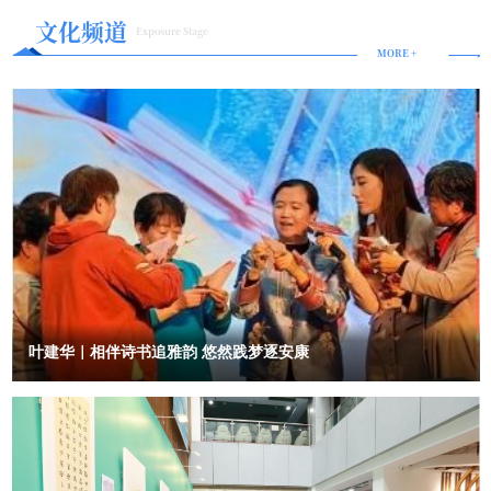
遍的期待。尤其步入马年，“马上好运”“马上来财”的美好心愿在各大
文化频道
Exposure Stage
社交平台悄然升温，构成了春节期间最具共鸣的情绪底色。洽洽精准
MORE +
捕捉到这一情绪，将年轻人对好运的期待与传统财神文化巧妙结合，
推出“洽洽到，财神到”的活动主题，简单又有极具年味氛围感。同时
以“寻宝”为核心互动机制，以“金瓜子”作为终极奖励，引导市民在探
索中感受年味，找到“好彩头”。这不仅是一场轻松好玩的互动，更是
沉浸式“新年沾福气、迎好运”的仪式感体验，让“洽洽到，财神到”从
一句口号，变成可触摸、可参与、可分享的真实福气。巡游现场，一
辆满载喜庆的大篷车化身流动的“年味符号”，车内陈列着巨型洽洽红
袋瓜子与 100% 全坚果礼盒。萌趣的“洽宝财神”手持象征财运的金瓜
子沿路派发上万份财气好礼，将“洽洽到 财神到”的新春祝福送到街头
巷尾，成为今年春节线下最具人气的年味风景之一。二、回应年味呼
唤：多元互动叠加，让烟火气回归街头如今，年轻人真正向往的，是
叶建华｜相伴诗书追雅韵 悠然践梦逐安康
亲身参与的烟火气——是一家人围坐嗑瓜子的轻松欢乐，是街头巷尾
的热闹氛围，是能打卡、能互动、能分享的沉浸式年味儿。消费平台
年货报告显示，年轻人已逐步成为春节消费主力，“线下民俗体验”“春
节打卡地”的搜索量同比上涨387%，其中近四成是00后，大家更爱能
亲身参与的过年方式。这次洽洽选择把线上热度落到线下，让久违的
烟火气重新回到街头。和传统年货大卖场不同，洽洽把巡游现场做成