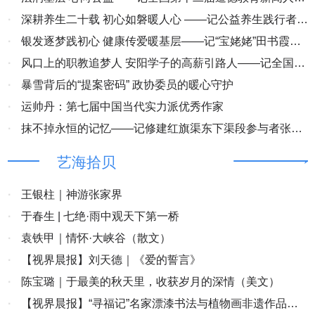
段宏伟
·
深耕养生二十载 初心如磐暖人心 ——记公益养生践行者、
全国第十二届道德教育新闻人物赵树军
·
银发逐梦践初心 健康传爱暖基层——记“宝姥姥”田书霞：
以向善之行铸就基层道德标杆
·
风口上的职教追梦人 安阳学子的高薪引路人——记全国第
十二届道德新闻人物周兰英
·
暴雪背后的“提案密码” 政协委员的暖心守护
·
运帅丹：第七届中国当代实力派优秀作家
·
抹不掉永恒的记忆——记修建红旗渠东下渠段参与者张福
花
艺海拾贝
·
王银柱｜神游张家界
·
于春生 | 七绝·雨中观天下第一桥
·
袁铁甲｜情怀·大峡谷（散文）
·
【视界晨报】刘天德｜《爱的誓言》
·
陈宝璐｜于最美的秋天里，收获岁月的深情（美文）
·
【视界晨报】“寻福记”名家漂漆书法与植物画非遗作品展