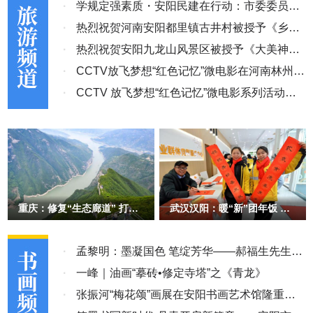
求悬于空中，兜兜转转永远落不到实处。关于违法恢复执行重整前执
·
学规定强素质・安阳民建在行动：市委委员宋
行案，涌和公司经过执行异议、复议、申诉、执行监督等，其违法和
·
亚明推动景区深度合作
热烈祝贺河南安阳都里镇古井村被授予《乡村
错误的问题依然没有得到解决。三级法院对问题视而不见，姑息错
·
记忆》影视拍摄基地
热烈祝贺安阳九龙山风景区被授予《大美神
误，盲目裁定，不顾企业死活，枉法裁定，超标查封冻结，与国家、
省、市关于优化营商环境的法规政策背道而驰。 国务院《优化营商
·
州》影视拍摄基地
CCTV放飞梦想“红色记忆”微电影在河南林州开
环境条例》第四十八条、第四十九条、第六十九条和《浙江省优化营
·
机
CCTV 放飞梦想“红色记忆”微电影系列活动启
商环境条例》第八十一条、第八十七条、第九十二条、第九十四条及
动
《杭州市优化营商环境条例》第五条、第六十八条、第六十条等规定
了“对市场主体的诉求和举报，有关部门要畅通救济渠道，依法纠正
违法行为，对不履行优化营商环境职责或者损害营商环境的政府和有
关部门及其工作人员，依法依规追究其责任”。《浙江省优化营商环
境条例》第九十二条第二款规定：“监察机关应当加强对公职人员推
动优化营商环境工作的监督，依法查处违法行使职权损害营商环境的
重庆：修复“生态廊道” 打造
武汉汉阳：暖“新”团年饭 绘
文旅新场景、新地标
就城市温暖底色
行为。”根据《最高人民检察院关于渎职侵权犯罪案件立案标准的规
定》关于“滥用职权案”立案标准第6点：“造成公司、企业等单位停
·
孟黎明：墨凝国色 笔绽芳华——郝福生先生牡
业、停产6个月以上的”规定，淳安县人民法院有关当事法官已构成滥
用职权罪的立案标准。 在此，受害人恳请各级党委、政府及有关部
丹画赏析
·
一峰｜油画“摹砖•修定寺塔”之《青龙》
门高度关注此事，依职权认真调查核实，依法依规查处，真正把解决
·
张振河“梅花颂”画展在安阳书画艺术馆隆重开
市场主体的诉求和困难，特别是当其面对来自司法权等公权力的侵害