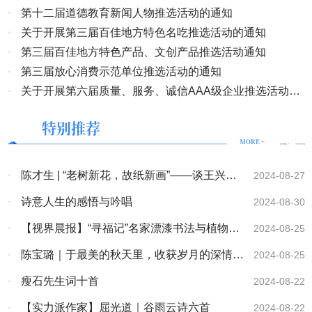
·
第十二届道德教育新闻人物推选活动的通知
·
关于开展第三届百佳地方特色名吃推选活动的通知
·
第三届百佳地方特色产品、文创产品推选活动通知
·
第三届放心消费示范单位推选活动的通知
·
关于开展第六届质量、服务、诚信AAA级企业推选活动的
通知
特别推荐
MORE +
·
陈才生 | “老树新花，故纸新画”——谈王兴舟
2024-08-27
的读书观
·
诗意人生的感悟与吟唱
2024-08-30
·
【视界晨报】“寻福记”名家漂漆书法与植物画
2024-08-25
非遗作品展在福州成功举办
·
陈宝璐｜于最美的秋天里，收获岁月的深情
2024-08-25
（美文）
·
瘦石先生词十首
2024-08-22
·
【实力派作家】屈光道｜谷雨云诗六首
2024-08-22