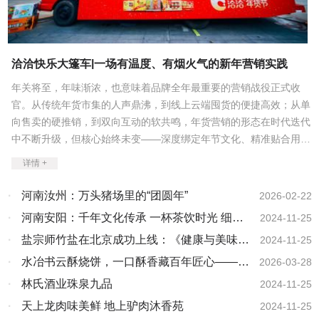
洽洽快乐大篷车|一场有温度、有烟火气的新年营销实践
年关将至，年味渐浓，也意味着品牌全年最重要的营销战役正式收
官。从传统年货市集的人声鼎沸，到线上云端囤货的便捷高效；从单
向售卖的硬推销，到双向互动的软共鸣，年货营销的形态在时代迭代
中不断升级，但核心始终未变——深度绑定年节文化、精准贴合用户
情绪。放眼今年马年春节营销，洽洽快乐大篷车全国巡游以“情绪共
详情 +
鸣+多元场景体验”破局，走出了一条差异化的年货营销之路。作
为“嗑瓜子”这一传统年俗的绝对主角，国民品牌洽洽在今年春节期间
·
河南汝州：万头猪场里的“团圆年”
2026-02-22
开启快乐大篷车全国巡游活动，将热闹、福气与传统年俗一并送到全
·
河南安阳：千年文化传承 一杯茶饮时光 细品
2024-11-25
国25座城市消费者手中，累计吸引现场围观市民104万人，寻宝参与
汉字茶韵 领略字都之美
·
盐宗师竹盐在北京成功上线：《健康与美味的
2024-11-25
人数破2万人，全网曝光量高达6500万，并荣登多地同城热搜榜，在
春节前夕成功引爆一场现象级的全民欢乐热潮，也让传统年味在创新
崭新篇章》
·
水冶书云酥烧饼，一口酥香藏百年匠心——热
2026-03-28
互动中焕发出全新活力。洽洽此次营销突围，扎根年味、拥抱年轻，
烈祝贺水冶书云酥烧饼被推选为全国“百佳地方
·
林氏酒业珠泉九品
2024-11-25
围绕三大核心要点发力：一、洞察新年好运期许，以寻宝为主线，解
特色名吃”
·
天上龙肉味美鲜 地上驴肉沐香苑
2024-11-25
锁新春好彩头每逢春节，祈愿新一年顺顺利利、收获好运是国人最普