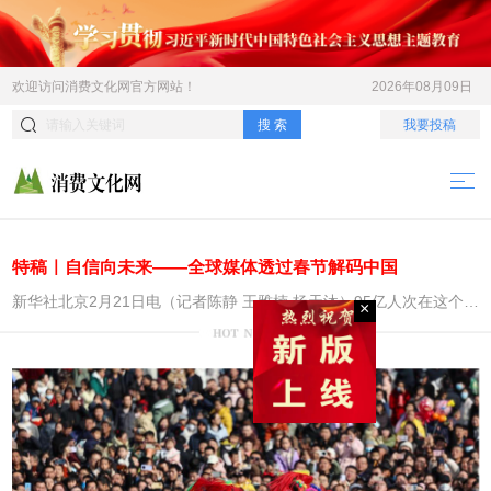
欢迎访问
消费文化网
官方网站！
2026年08月09日
搜 索
我要投稿
×
特稿｜自信向未来——全球媒体透过春节解码中国
新华社北京2月21日电（记者陈静 王雅楠 杨天沐）95亿人次在这个节
日踏上旅程，机器人在春晚舞台“大展身手”，外国人扎堆来华体验中
国年……透过全球媒体的报道，中国春节的火热图景生动地呈现在世
界面前。 在全球媒体的“聚光灯”下，春节不仅是辞旧迎新、团圆
和谐的传统节日，更是一个窥见中国经济活力、创新能力与文化魅力
的重要窗口，世界看到了一个“自信向未来”的中国。 带动经济的
庞大引擎 “火车准时驶离上海。窗外，整个国家正在流动。”这是
西班牙《世界报》记者卢卡斯·德拉卡尔笔下的中国见闻。农历春节前
夕，他融入春运铁路客流潮，开启“一趟12小时的春节之旅”。 高