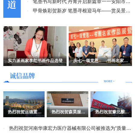
幕
·
笔墨书写新时代 丹青开启新篇章一一安阳市老
而无可奈何时，为深陷绝境的民企排忧解难，纠正错误，制止和排除
侵害，真正维护市场主体的合法权益，营造一个公平公正良好的营商
年书画研究会第六届理事会第二次会议成功召开
·
甲骨焕彩贺新岁 笔墨寻根迎马年——赏吴景晨
环境，此乃民企之大幸，法治之进步。 该案例的发生，一方面反映
先生甲骨文春联艺术
了个别法官的职业道德和业务水平存在问题，另一方面也反映了司法
监督和制约机制存在缺陷。司法独立并不意味着司法机关可以不受任
何监督和制约，司法机关的职权范围和行使方式需要在法律规定的范
围内进行，需要接受监督和制约。 五、思考与建议 为了维护司法独
立和市场自治的关系，保障市场主体的合法权益和社会的公平正义，
实力派画家李红书画作品选登
庆七一颂党恩——书画名家作
需要采取以下措施： 加强法官队伍建设。提高法官的职业道德和业
品展暨西柏坡笔会举行
务水平，加强法官的培训和考核，建立健全法官的惩戒机制，确保法
诚信品牌
官依法独立公正地行使职权。 完善司法监督和制约机制。建立健全
MORE +
司法机关内部的监督和制约机制，加强对司法机关的外部监督和制
约，确保司法机关依法独立公正地行使职权。 加强法治宣传和教
育。提高公民的法律意识和法治观念，增强公民对司法独立和市场自
治的认识和理解，营造良好的法治环境。 总之，司法独立与市场自
治是相互关联、相互影响的关系。司法独立是市场自治的重要保障，
热烈祝贺运德置业
热烈祝贺森昊服饰
热烈祝贺豫北酿酒
有限公司被推选
有限公司被评
有限责任公司被推
市场自治是司法独立的重要基础。为了维护司法独立和市场自治的关
为“质量、服务、
为“全国质量、服
选为“质量、服
诚信AAA级企业”
务、诚信AAA级
务、诚信AAA级
系，保障市场主体的合法权益和社会的公平正义，需要加强法官队伍
·
热烈祝贺河南华康宏力医疗器械有限公司被推选为“质量、
企业”
企业”
建设，完善司法监督和制约机制，加强法治宣传和教育。 （责任编