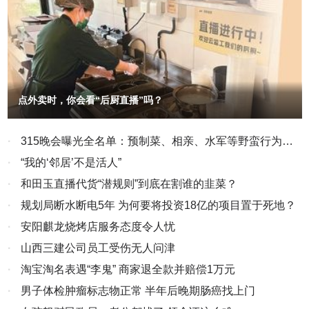
以“中泰一家亲”为主题，推出系列活动与优惠举措，迎接中国春
法官滥用司法权损害民营企业合法权益和营商环境的案例，反映了司
动…… 人潮聚旺气，市面显活力。活跃繁荣的假日消费市场，诠
节。 2月11日，西班牙首都马德里街头的一块显示屏播放中国春
法独立与市场自治的关系。在该案例中，个别法官违反法律规定，滥
释着国内大循环的内生动力，更彰显着投资于人、发展惠民的生动实
节主题视频。新华社记者孟鼎博摄 秘鲁《商报》文章认为，虽然
用司法权，损害了民营企业的合法权益和营商环境，破坏了市场主体
践。 马跃新程，四海同春万象新 津门大地，古文化街宫前广
春节起源于中国，但如今已“超越国界，在世界各地广受欢迎”。德国
场鼓乐喧天，高跷表演精彩纷呈；戏楼下，民乐合奏《盛世国乐》婉
双方自愿签署的约定，从而达到掠夺受害人的财产为利益关系人谋取
《星期日报》写道：“如今，世界各地都在庆祝春节。2024年，‘春节
转悠扬，天津时调《津门妈祖情》韵味醇厚……游客们驻足观赏，感
不当利益的目的。 2022年4月以来，淳安县人民法院个别法官滥用
——中国人庆祝传统新年的社会实践’被列入联合国教科文组织人类非
受传统民俗中的浓浓年味。 来自广东的游客李静雅看得入神：“天
司法权损害民营企业合法权益和营商环境，破坏市场主体双方自愿签
物质文化遗产代表作名录，凸显了这一传统节日的文化意义。” 卢
津的民俗表演很有特色，从服饰到唱腔都和南方大不相同，让我真切
点外卖时，你会看“后厨直播”吗？
署的约定，从而达到掠夺受害人的财产为利益关系人谋取不当利益，
旺达媒体人杰拉尔德·姆班达将目光从春节投向了其背后的发展逻辑。
感受到中华地域文化的丰富多彩。” 文脉赓续，薪火相传。这个春
他在“非中评论”网站发表署名文章写道：“每次到中国旅行，（高铁）
其行为不仅违反了国务院《优化营商环境条例》、《浙江省优化营商
节，“年”的味道在传承发扬中焕发新意，“节”的内涵在城乡烟火中延续
都会令我深感震撼。乘坐高铁，不止是城市间的一段旅程，更是对中
环境条例》、《杭州市优化营商环境条例》等的规定，且与党的二十
·
315晚会曝光全名单：预制菜、相亲、水军等野蛮行为该
生长。 上海豫园灯会融合传统民俗与现代光影技术，吸引中外游
国式现代化的直接体验。平稳的加速、出色的准点率都体现了中国对
大提出的“优化民营企业发展环境，依法保护民营企业产权和企业家
客驻足；广东汕头骑楼街巷张灯结彩，英歌舞刚劲豪迈；陕西西安大
结束了
·
“我的‘邻居’不是活人”
精确、规划的重视。这就像亲眼见证历史的发展——一个古老文明，
唐不夜城，机器人写福字、AI猜灯谜等活动趣味十足，传统年俗与现
权益，促进民营经济发展壮大”的战略方针以及《中共中央国务院关
正驾驭现代技术，自信地迈向未来。” 姆班达还将生肖马的意象与
·
和田玉直播代货“潜规则”到底在割谁的韭菜？
代科技碰撞出绚丽火花……年味在山河间漫溢铺展，人们在憧憬中开
于促进民营经济发展壮大的意见》、《最高人民法院关于优化法治环
飞驰的高铁联系起来。他写道，中国高铁代表了一种“新的马力形
启新篇。 2月21日，英歌队在广东汕头潮阳区“2026年春节潮阳英
·
规划局断水断电5年 为何要将投资18亿的项目置于死地？
境促进民营经济发展壮大的指导意见》等政策精神相违背，亟需引起
式”——不再依靠肌肉和奔跑，而是源于创新、工程和远见。“马年远
歌嘉年华活动”中表演。新华社发（姚军 摄） “春节承载着中华民
党委政府和有关部门的重视，杜绝此类现象的发生，切实维护市场主
不止是一个年份符号，它映照出一个国家正满怀信心、目标明确地奔
·
安阳麒龙烧烤店服务态度令人忧
族的文化积淀、情感记忆和家国情怀。过文化年、过旅游年已经成为
向未来。”
体的合法权益，真正营造一个公平公正良好的营商环境，促进民营经
一种新风尚。”文化和旅游部产业发展司负责人傅瀚霄说。 春节不
·
山西三建公司员工受伤无人问津
济不断发展壮大。 1、淳安县人民法院民二庭庭长黄琳滥用职权，在
仅是万家灯火的团圆，更有守望相助的温暖。 江苏南京设立38个
·
淘宝淘名表遇“李鬼” 商家退全款并赔偿1万元
已不具备监督管理权的情况下违法指使管理人扣押早已成就退还条件
取餐点，为坚守岗位的劳动者送上不同风味的年夜饭；湖北武汉社区
工作者走进独居老人家中，贴春联、送祝福；甘肃兰州志愿者为困难
的企业重整投资意向保证金，无端剥夺市场主体的财产所有权，导致
·
男子体检肿瘤标志物正常 半年后晚期肠癌找上门
家庭送去米面粮油和新春礼包……“暖心年夜饭”“爱心接力”等行动在全
企业春节无钱发放员工薪资，雪上加霜。 2022年2月16日，淳安永