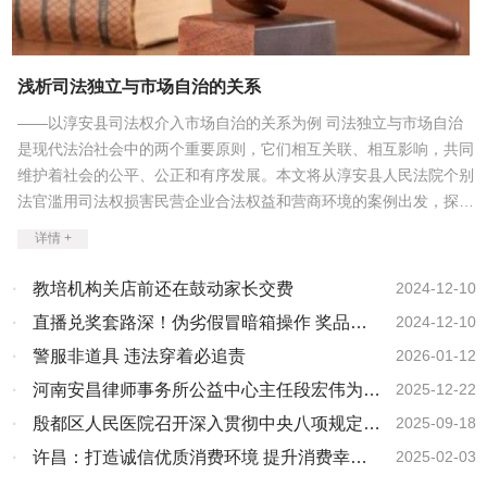
演。新华社发（施亚磊摄） 喀麦隆“非洲数字商业”网站说，2026
服务筑牢出行保障，温暖万千旅途。 人享其行，货畅其流。交通
意四十余件，被市政协采用，得到了领导的关注和相关部门的重视，
年春晚亮相的机器人标志着“一个巨大的飞跃”，中国的人工智能展现
运输部数据显示，2月16日至2月22日，国家铁路累计运输货物
取得了很好效果。成绩的突出被政协安阳市委聘请为社情民意信息
强大实力。保加利亚国家电视台评论说，在春晚上，人们看到“中国的
6568.7万吨；邮政快递累计揽收量约8.06亿件，累计投递量约6.3亿
员，荣获民建安阳市委“优秀会员”“突出贡献奖”等荣誉称号，作品也先
愿景和科技雄心，传统与未来齐头并进”。 在外媒报道中，同样突
件。 假日里，人流、物流交织奔涌，汇成流动中国最动人的春日
浅析司法独立与市场自治的关系
后在中国网、《团结报》、团结网、中国统一战线、人民论坛、民建
出的还有中国的“数字红包”和“数字年货”。阿根廷“中国道路”网站报道
画卷，彰显着中国经济的生机与活力。 人市两旺，假日经济活力
中央及河南省委网站、河南统战部主管的中原之根、搜狐、百度、腾
说，发红包这个古老传统，如今已成为科技巨头竞逐的新战场——人
——以淳安县司法权介入市场自治的关系为例 司法独立与市场自治
足 祖国北疆，位于黑龙江的亚布力滑雪旅游度假区，蜿蜒雪道上
讯、今日头条、河南日报顶端新闻等媒体共发表文章千余篇。被民建
工智能助手元宝宣布春节发放10亿元现金红包；文心一言、千问、豆
人影攒动，滑雪爱好者们尽享“速度与激情”。 “今年受冬奥氛围感
是现代法治社会中的两个重要原则，它们相互关联、相互影响，共同
河南省委授予“民建全省思想政治建设工作先进个人”。我还热心参与
包纷纷跟进，发放数十亿元红包及代金券。据估算，春节期间，中国
染，雪场上的人明显多了，大家都在用运动贺岁。”来自上海的雪友毛
维护着社会的公平、公正和有序发展。本文将从淳安县人民法院个别
社会公益事业，积极响应民建河南省委号召，精心挑选出涵盖党建理
用户手机红包收发量将达到约500亿次，总额将达到数千亿元人民
博文兴奋地说。 2月22日，滑雪爱好者在黑龙江省亚布力滑雪旅
论、历史文化、教育研究、经济管理等多个领域的精品图书，累计向
法官滥用司法权损害民营企业合法权益和营商环境的案例出发，探讨
币。 中国企业春节前夕发布的人工智能视频模型也引发外媒热
游度假区滑雪。新华社发（曾东摄） 南海之滨，海南迎来自贸港
黄河交通学院捐赠价值5000余元图书，传递了政协委员的正能量和好
司法独立与市场自治的关系，并提出一些思考和建议。 一、司法独
议。路透社报道说，Seedance 2.0凭借几个提示词就能生成电影级质
全岛封关运作后的首个春节假期。 在海口日月广场免税店，马年
详情 +
声音。马年，象征着奔腾不息、勇毅前行，恰如新时代中国文化事业
感的短视频，迅速在社交网络刷屏，美国企业家埃隆·马斯克评论
立的内涵与意义 司法独立是指司法机关在行使司法权时，不受任何
主题装饰将新春氛围拉满，金饰、化妆品等热门区域客流如织。据海
的奋进姿态。2025年的积淀，是2026年再启新程的底气。新的一
其“进展迅速”。法新社援引总部位于瑞士的希图科技公司的话报道
外部因素的干扰和影响，依法独立公正地行使职权。司法独立是现代
口海关统计，春节假期前七天，海南离岛免税购物金额达20.7亿元，
·
教培机构关店前还在鼓动家长交费
2024-12-10
年，我们将以“龙马精神”自勉，坚守中华优秀传统文化根脉，让千年
说，该模型是“目前最先进的人工智能视频生成模型”。 《澳大利
法治国家的基本要求，也是保障公民权利和社会公平正义的重要保
比去年春节假期同期增长16.8%。 2月16日，顾客在海口日月广
文明薪火相传；我们将聚力推动跨界融合创新，搭建全国性文化合作
·
直播兑奖套路深！伪劣假冒暗箱操作 奖品实
亚金融评论报》报道，在中国各地烟花绽放、人们欢聚一堂庆祝春节
2024-12-10
场免税店选购商品。新华社记者 郭程 摄 这个春节，“一南一北”的
障。司法独立的意义在于：保障司法公正。司法独立可以确保司法机
平台，促进传统艺术与现代科技、新媒体深度结合，探索文化传播的
之际，中国顶尖科技公司也推出自己的“奇观”。春节是购物、游戏和
火热场景，成为假日中国消费旺、经济暖的生动注脚。 商务大数
物质量堪忧
·
警服非道具 违法穿着必追责
2026-01-12
关不受任何外部因素的干扰和影响，依法独立公正地行使职权，从而
新路径、新形式，让优秀传统文化以更鲜活、更时尚的姿态融入当代
网络流量的高峰期，为企业带来可以大规模吸引用户注意力的难得机
据显示，假期前四天，全国重点零售和餐饮企业日均销售额较2025年
生活，让文化强国建设的步伐更加坚实，不负时代赋予的使命，不负
保障司法公正。维护社会稳定。司法独立可以增强司法机关的权威性
·
河南安昌律师事务所公益中心主任段宏伟为新
2025-12-22
遇。中国科技巨头正在将人工智能技术“重新定位为大众市场消费产
春节假期前四天增长8.6%。抖音生活服务春节消费数据显示，与去年
人民的殷切期许。新春启序，华章再启。在这万家团圆、共庆佳节的
和公信力，使社会公众对司法机关的信任和尊重，从而维护社会稳
品”。 全球共享的文化符号 “春节是中国最重要的传统节日，
春节同期相比，今年春节假期前七天抖音团圆饭套餐订单量增长超
型职业农民培养班开展法律讲座
·
殷都区人民医院召开深入贯彻中央八项规定精
2025-09-18
美好时刻，愿瑞马呈祥，护佑大家福寿绵长、松柏常青，岁岁安暖，
承载着数千年的文化传统，凝聚着家庭团圆的美好期盼。”埃及开罗新
定。促进经济发展。司法独立可以为市场经济提供稳定的法律环境和
210%，非遗演艺类销售额增长超100%。 新场景点亮新消费，新
年年顺遂；愿各位文化同仁，以梦为马、不负韶华，事业一马当先、
神学习教育总结大会
·
许昌：打造诚信优质消费环境 提升消费幸福
2025-02-03
闻电视台如此报道，并从老年人、女性、年轻人等不同群体的视角解
公正的司法保障，促进经济的发展和繁荣。 二、市场自治的内涵与
体验激活新需求。各地立足资源禀赋，推动供给侧提质升
宏图大展，在文化传承与创新的赛道上携手并进，让中华优秀传统文
读春节的重要意义。 该报道特别关注年青一代的过年习俗“更加多