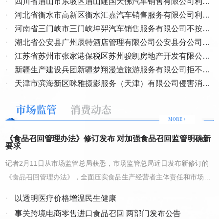
息，刘阿姨也没多想，直接加上了微信。 在微信上，两人互动很
·
定提供商品案
四川省眉山市东坡区眉山建国天佛汽车销售有限公司利用
安县人民法院不顾市场主体之间的协议约定和自身裁定批准的重整计
频繁。刘阿姨刚从东南亚旅游回来，这名男子自称是东南亚某富商的
·
格式条款侵害消费者权益案
河北省衡水市高新区衡水汇嘉汽车销售服务有限公司利用
划中的约定，违法恢复执行重整之前的调解书，不是在优化营商环
侄子，对刘阿姨关怀备至，还不忘分享自己在东南亚从事投资的工作
·
格式条款侵害消费者权益案
河南省三门峡市三门峡坤羿汽车销售服务有限公司不按照
日常。过了一周，该男子在聊天中提到一个黄金投资项目，声称稳赚
境，而是为一方私利有意破坏正常的营商环境。 3、淳安县人民法院
不赔，询问刘阿姨是否要参与投资，“姐，你可以先试试，投个一两万
·
约定提供商品案
湖北省公安县广州辰特酒店管理有限公司公安县分公司利
的一系列错误执行裁定及超范围、超标准、强关联查封冻结，置地方
元，如果赚钱了再多投。” 就这样，刘阿姨先后在该男子介绍的投
经济发展和稳定于不顾，导致两家规上企业被关停超一年之久，近
·
用格式条款侵害消费者权益案
江苏省苏州市张家港保税区苏州骏凯房地产开发有限公司
资平台转入近20笔、共计200余万元的资金。为了让刘阿姨安心，该
200工人下岗失业在家，民营企业生存无望，淳安营商环境堪忧。 淳
·
利用格式条款侵害消费者权益案
新疆生产建设兵团新疆梦翔漫途旅游服务有限公司拒不履
男子还专门发来网页链接，表示上面都是刘阿姨“赚到的钱”。当刘阿
安县人民法院为了逼迫受害人妥胁于司法权力的强高压，在对“案结
姨投入全部积蓄、准备提现时，该男子却消失不见了。她这才选择了
·
行承诺案
天津市滨海新区咪雅摄影服务（天津）有限公司侵害消费
事了”之案恢复执行的过程中，执行局副局长朱惇昊、执行员余鹏飞
报警，最后仅追回30余万元损失。 “这是一起典型的情感类诈骗案
者个人信息案
等在始作俑者黄琳违法扣押50万保证金的基础上，延续作出了十余
件，不法分子在婚恋网站或社交平台伪装成‘成功人士’或‘贴心老伴’，
市场监管
消费动态
双方关系日渐亲近后，再引导其参与‘投资’‘赌博’等骗局。”苏伟
起枉法执行裁定，超范围、超标准、强关联查封冻结，言语中处处带
MORE +
说。 苏伟建议，老年人可适当减少在公开社交平台发布生活动
有恐吓威胁，并且心虚下架了网上所有的裁判文书，让受害人和社会
态，发布时要注意保护个人信息，也不要轻易添加陌生人的微
公众无法查询。上述行为直接损害了市场主体的合法权益，造成了停
《食品召回管理办法》修订发布 对加强食品召回监管明确新
信。 延伸阅读 防诈三招：不贪、不慌、多问 不仅是老年
要求
工停产等巨大的经济损失。2023年2月17日，为了掩盖黄琳违法扣款
人，电信诈骗手段层出不穷，每个人都要提高警惕。山西省晋中市灵
行为，淳安县人民法院“以程序裁定代替实体审理判决，实体认定也
记者2月11日从市场监管总局获悉，市场监管总局近日发布新修订的
石县公安局反诈民警总结常见的电诈套路： “贷款秒到账”，好多
缺失法律支持”违法作出（2023）浙0127执恢30号之三裁定，违法冻
人急用钱时，刷到“无抵押、秒放款”的广告，下载APP后，骗子会说
《食品召回管理办法》，全面压实食品生产经营者主体责任和市场监
结“永金公司”尚在管理人处未予退还的保证金50万元，在我方提出执
要交手续费或保证金来验证还款能力。 “刷单赚外快”，“在家刷
管部门监管责任，对加强食品召回监管明确新要求。据了解，与现行
单，刷100返150”，刚开始给你几块钱甜头，等你投几百元、几千元
行异议后，2023年4月4日，淳安县人民法院将错就错以程序裁定代
·
以透明医疗价格增温民生健康
办法相比，新修订的办法压实食品生产经营者主体责任、明确各级市
进去，骗子就消失了。 “投资高回报”，微信群里有人晒“炒股/炒币
替实体审理判决，以强制关联“属指示付款”，违法作出（2023）浙
·
事关跨境电商零售进口食品召回 两部门发布公告
日赚上万”，“老师”天天讲课喊你投钱，其实群里大半都是“演
场监管部门监管职责、完善召回等级分级情形、加大惩戒力度。其