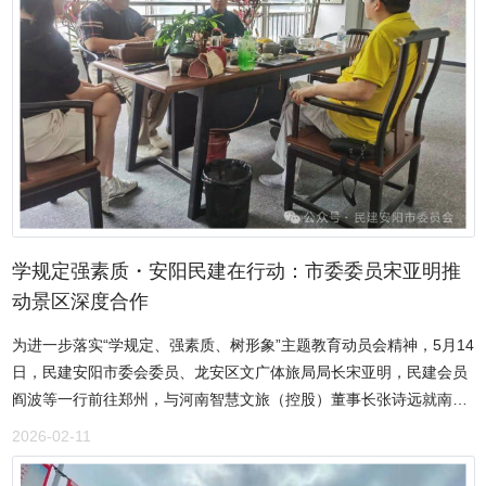
务、交流、赋能、休闲于一体、24小时开放的新就业群体专属阵
地。 “头往左偏一点，笑一笑。”活动现场，春晓社会工作服务中
心工作人员忙碌地为小哥们拍摄合影，随后将打印好的照片装入定制
相框。“这份礼物太特别了。”“美团跑腿”汉阳街区骑手李文涛接过相
框，反复端详。 图为活动现场。新华网发 “送外卖这么久，
第一次和这么多人一起过节，真像是回家过年一样。”“00后”美团骑手
刘乐明端着刚盛好的藕汤，脸上满是笑容。现场，两条铺着红桌布的
长桌整齐排列，76道融合了居民拿手菜与酒店特色菜的佳肴香气四
溢，红烧肉、藕汤等家常菜带着浓浓的家的味道。汇福园社区、冯家
畈社区、东鑫酒店……每道菜都标注着提供者的姓名或单位。 “我
学规定强素质・安阳民建在行动：市委委员宋亚明推
的两箱苹果是京东小哥帮我扛上4楼的，我一直记着这份情。”家住附
动景区深度合作
近的70岁居民唐汉平说，他带来了自家腌制的腊货拼盘，希望能让平
为进一步落实“学规定、强素质、树形象”主题教育动员会精神，5月14
日里奔波在外的“小哥”们尝到家的味道。东鑫酒店老板杨汉荣亲自为
日，民建安阳市委会委员、龙安区文广体旅局局长宋亚明，民建会员
长桌宴提供了15道特色菜品。汉阳区总工会、美团(湖北)党委提供了
阎波等一行前往郑州，与河南智慧文旅（控股）董事长张诗远就南海
慰问物资。辖区骑手站点为活动赞助了保暖手套、坚果套餐、实用腰
泉旅游景区运营、招商事宜进行对接。洽谈会上，宋亚明详细介绍了
包等抽奖礼品。互动游戏摊前，汇福园社区的居民手把手教小哥们把
2026-02-11
龙安区文旅产业发展情况，张诗远结合公司在文旅领域的丰富经验，
红糖馅包进糍粑。 在文艺汇演环节，朴朴超市的4位骑手演唱了
提出创新思路。双方重点围绕打造4A级南海泉旅游景区、塑造中国泉
《像我这样的人》，来自五里墩街道小哥工作室的夏欣雨带来了《恭