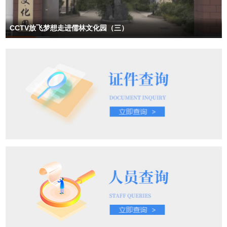
烧香的八方香客，看着这幸福一家，人人羡慕不已。人们都管他们孝
敬母亲，热情善良兄妹九个称为龙人，把这座大山称为九龙山。直到
如今，当地还传颂着九龙孝母的故事。或许你有一天来这里旅游，还
CCTV放飞梦想走进儒林文化园（三）
会看到到九龙显灵，他们或许还 会帮你带来一生好运。有诗曰：九龙
孝母美名扬，不忘感恩心善良。积雪只是一美景，积善之人福寿长。
姬云作品《九龙孝母》发表于《安阳晚报》作者简介：姬云，河南省
诗词学会会员、安阳市作家协会会员、安阳市诗词学会会员，曾多次
荣获全国、省、市征文作品比赛一等奖、二等奖、三等奖。 姬云多次
被评为安阳地区文艺创作先进工作者。作品发表于《中国作家》《中
国诗歌》《中华辞赋》《中国散文》《大河文学》《河南日报》《国
土报》《河南农民报》 《安阳日报》《安阳晚报》《作家选刊》、
《青海湖》、《劳动》、《文源》《秋水》、《湘潭文学》等报刊和
网络媒体。姬云出版有《耕耘播雨》《云游天下》《五月的麦田》
《深山里有片爱情林》《开山的炮声》《奔腾的黄河》《我的祖国》
等文学著作。2017年7月19日，安阳电视台《直播安阳》以“草根诗人
姬云—— 我用诗歌感染你”专题报道了姬云文学创作事迹。（中媒文
化融媒体中心）