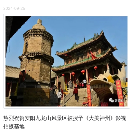
渐成为社区共建共治的‘新邻居’。这顿团年饭，吃的不仅是年味，更是
充满了疑问。 古井村位于河南省安阳市殷都区都里镇东南三公里处，
对一种新形态社区关系的肯定与展望。” 活动尾声，工作人员为每
2024-09-25
村名因雍正皇帝赐名而来，村内古井、古树、古院落、古庙等独特的
位“小哥”送上了装有春联、福字、保暖手套及干粮的“暖冬礼包”。热气
历史古迹交相辉映。古井村还有一个特殊的名称——长寿村。古井村
腾腾的团圆饭，笑语盈盈的相聚场景，让这座城市的“奔跑者”们在寒
是中原地区有名的长寿村，而古井村的长寿秘密，就在于村口的古
冬里倍感温暖。（陈周璇）
井。经检测，古井水中富含微量元素锶，是天然的饮用矿泉水。
2019年，古井村投资70余万元，新建了一座占地15亩的古井村小游
园，建成后，该园成为了附近村庄的“网红小游园”。2020年，该村又
争取上级资金和自筹资金100多万元，对村庄主干道进行提升，道路
两侧进行绿化亮化，对“张家大院”古院落进行修缮保护，通过古井村
特有的地理和文化特点，绘制出了雍正出游古井图，新建了古井村水
系建设，打造“古井”鹅卵石小广场，铺设柏油马路，对村委会进行阵
地建设等，极大的提高了古井村的村容村貌。来这里游玩的人都夸
赞，古井村既保留了传统村落的形态，又呈现出乡村振兴路上一片欣
欣向荣的景象。 古井村根据自身以丘陵、岗地为主的地貌特征，大力
发展集休闲、观光、采摘为一体的特色种植业，推广种植了大红袍花
椒、金丝皇菊以及各色瓜果。在种养产业上，古井村已形成规模化。
热烈祝贺安阳九龙山风景区被授予《大美神州》影视
依托有利的特色产业，古井村多次举办旅游文化节、采摘节，吸引了
拍摄基地
大批游客前来观光旅游。也正因此，古井村的名声逐渐打开，先后被