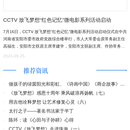
辉历史，唤起民众不忘民族英雄，也悟到咱们的幸福生活来之不易，
皑皑，长久不化，特别是朝元洞附近背阴处，沟壑纵横，遍地积雪，
今后这种拍摄将会常态化开展，以这个教育人民更爱祖国更珍惜现在
一片隆冬美丽景象，甚是令人欣喜。当阳光洒在山坡，山脊在未融化
的幸福生活。 在党的二十大即将召开之际，为铭记光辉历史，传承红
CCTV 放飞梦想“红色记忆”微电影系列活动启动
的雪中显现，雾霭升腾，缥缥缈缈，胜似仙境。西晋著名文学家左思
色基因。 CCTV《放飞梦想》栏目组、CCTV丝路之约、中国现代文
写出了轰动一时的《三都赋》，洛阳人竞相传抄，一时洛阳纸贵。在
7月16日，CCTV 放飞梦想“红色记忆”微电影系列活动启动仪式在中共
化网影视频道、北京写作学会文化艺术促进会、315消费文化网影视
其《魏都赋》一篇中，左思形容九龙山为：“虎涧龙山”（至于山川之
河南省安阳市委市政府党政综合楼举行，市人大常委会原常务副主任
频道联合打造，安阳市影视家协会全力技术支持的“红色记忆”系列微
倬诡，物产之魁殊。或名奇而见称，或实异而可书。生生之所常厚，
高福生，安阳市文联原主席李建学，安阳市文联副主席、作协常务副
电影。围绕“走好第一方阵 我为二十大做贡献”为主题，号召广大文艺
洵美之所不渝。其中则有鸳鸯交谷，虎涧龙山。掘鲤之淀，盖节之
主席、市职工作家协会主席张艾敏，安阳市影视家协会副会长兼秘书
爱好者创作出更多优秀作品，用镜头讲好红色故事，传播红色文化。
2024-09-25
渊。——《魏都赋》）。由此可知，九龙山美景盛名之久远。其二，
长靳长顺，汤阴县作协主席陈庆福等参加，会议由CCTV《放飞梦
即便是白雪消融之后，到了夏天，满坡的银白色山石，在阳光映照
想》栏目组总监、北京写作学会文化艺术促进会执行主席、中华现代
推荐资讯
下，远看，仍像是一坡白雪未化，格外引人注目。九龙山有如此之奇
文学艺术促进会执行主席林膑主持。 在党的二十大即将召开之际，为
观，美名远播，当属自然。那么，此山为何称作九龙山呢？实则是此
铭记光辉历史，传承红色基因。CCTV《放飞梦想》栏目组、CCTV丝
·
做孩子的绿茵阳光和彩虹、《诗画中国》《商企故事》开
山呈九龙环拱之势而得名，也因了这里有一个美丽的传说。何谓龙山
路之约、中国现代文化网影视频道、北京写作学会文化艺术促进会、
机
·
《放飞梦想》感恩十周年 乘风破浪再扬帆（七）
积雪？是说春节过后，当春暖花开春回大地之时，而九龙山北坡却还
315消费文化网影视频道、安阳市影视家协会联合打造“红色记忆”系列
是白雪皑皑，寒气逼人，即便是雪化之后，夏天满坡的银白色山石，
·
用吉他诠释梦想 让艺术修复心灵（六）
微电影。围绕“走好第一方阵 我为二十大做贡献”为主题，号召广大文
远看仍像是一坡白雪，格外引人注目。那么，此山何谓九龙，这里有
·
太行之子——著名书法家于半丁
艺爱好者创作出更多优秀作品，用镜头讲好红色故事，传播红色文
一个美丽的传说。古时候，实行封建礼教，男女授受不亲，女儿在出
化。题材来源于中原大地的红色历史，寻找、挖掘中原大地的红色资
·
陈环：读《心田与子孙耕》心得
嫁之前别说自由恋爱，甚至不许与陌生人随意交谈。可是，任何时
源。让普通人都能够实现自己的影视梦想，学习红色历史，体验影视
·
CCTV《放飞梦想》走进珠海（一）
候，爱与被爱是男女青年之天性，一些勇敢者会冲破思想牢笼，大胆