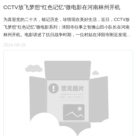
左思就写到了龙山。可见那时这里的景致是何等之美。如今，八大景
CCTV放飞梦想“红色记忆”微电影在河南林州开机
的风采已不堪与昔日相提并论。无情的岁月把她们打磨成了记忆，让
为喜迎党的二十大，铭记历史，珍惜现在美好生活，近日，CCTV放
人只能在遐想中领略其当年的绝代风华。追忆逝去的风景，也是一种
飞梦想“红色记忆”微电影系列：泽阳寺往事之智擒山田小队长在河南
对历史的阅读，在怀旧的思绪里，去体味那些似曾相识的、带着厚重
林州开机。电影讲述了抗日战争时期，一位村姑在泽阳寺附近发现了
岁月色彩的景色，在这之间，我们是否有了亲近她们的满足呢？九龙
敌情，她告诉了正在巡逻的两个小八路，八路军、武工队和区小队设
山不仅环境优美，景色秀丽，而且文化底蕴深厚，吸引了众多道教信
2024-09-25
下埋伏，把敌人智擒的故事情节。 CCTV放飞梦想“红色记忆”微电影
徒前来朝拜。攀登上九龙山，可以在此“小天下”，在参观古建之余，
导演张军说，我们拍的这个片子，取材于泽阳寺抗日的红色传说，就
可以东望彰武水库全景，秀丽山河，碧水蓝天，一片汪洋，即兴幻忆
是让孩子们不要忘记中国这段历史和侵略者的滔天罪行。让孩子们知
三国当年曹操，在此表彰水师将士之场面，美哉壮哉。安阳九龙山是
道中国人民在中国共产党的领导下展开的英勇顽强的斗争，中国才取
一座集道教文化、自然风光、旅游休闲为一体的综合性旅游景区，是
得了胜利。事实证明，中国人民是不可战胜的。 CCTV放飞梦想“红色
了解中国传统文化和道教文化的绝佳去处。游客们可以在此放松身
记忆”微电影中原区总导演靳长顺说，咱们这次微电影无论是演员，还
心，领略自然之美，感悟传统文化之魅力，也可以在这里参拜道观，
是摄影师，都是无偿自愿参加的。虽然演员都不是专业的，但是，通
祈福祈愿。在未来，九龙山将继续丰富景区内的设施和服务，为更多
过这种影视画面的展现，演绎出来的泽阳寺抗日故事能够让我们不忘
游客打造更为优质的旅游体验。关于九龙山的传说《九龙孝母》文/姬
革命先驱的英勇付出，更加珍惜当前的美好生活。让普通人都能够实
云——安阳民间传说安阳西部水冶正南二公里，有一座风景秀丽的九
现自己的影视梦想，学习红色历史，体验影视拍摄。 CCTV放飞梦
龙山，寺庙辉煌，香烟缭绕，三面环山，一面临水，巍峨壮观，人称
想“红色记忆”微电影制片人林膑表示：拍摄红色历史微电影，非常适
安阳八大景之一——龙山积雪。何谓龙山积雪？其一，是说春节过
合现在“学史”，这是咱们中国共产党领导咱们全国人民抗日战争的光
后，当春暖花开春回大地之时，九龙山北坡直到阳春三月，还是白雪