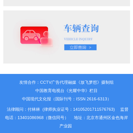
友情合作：CCTV广告代理融媒《放飞梦想》摄制组
中国教育电视台《光耀中华》栏目
中国现代文化报（国际刊号：ISSN 2616-6313）
法律顾问：付林林 (律师执业证号：14105201711576763)
监督
电话：13401086968（微信同号）
地址：北京市通州区金色海岸
产业园