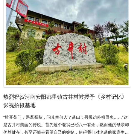
乡IP、争创国家级南海泉旅游度假区、推进灵泉寺石窟文化体验区建
喜发财R&B》，美团平台的骑手代表阿米奶热麦提和凯迪热亚·沙丁表
设进行了交流。此次文旅合作对接，不仅是对“学规定、强素质、树形
演了热情奔放的新疆舞蹈，引来阵阵掌声。10位小哥工作室主理人代
象”主题教育精神的积极践行，更是推动龙安区文旅产业转型升级、实
表依次登台为大家送上新年祝福，并分别获颁“小哥工作室贡献
现高质量发展的重要举措。
奖”。 图为活动现场。新华网发 “平时都是赶着送餐，经常凑
合吃两口，这是我第一次在城市里和这么多同行一起，还是吃年饭，
心里特别暖和！”淘宝闪购骑手彭力捧着刚领到的定制春联笑着
说。 汉阳区委社会工作部相关负责人介绍，以区级新就业群体党
群服务中心为核心，汉阳区同步织密全域服务网络，140个“阳小驿”服
务驿站、103个友好场景遍布全域，构建起覆盖全域的“5分钟服务
圈”。本次“新春长桌宴・团圆庆华年”活动，正是汉阳区邀新就业群
体“回家”过年的暖心之举。 同时，汉阳区创新培育“递力量”志愿服
务品牌，系统打造“知音义警”“小哥助药”“古城有礼”“知音创客”“街头有
热烈祝贺河南安阳都里镇古井村被授予《乡村记忆》
爱”5大志愿服务项目，引导新就业群体从城市的“服务者”转变为治理
的“参与者”，在守护“家”的过程中，实现自我价值与城市发展的同频共
影视拍摄基地
振。目前，汉阳区已有5000余名新就业群体活跃在107支志愿服务队
“推开柴门，遇耄耋翁，问其室何人？翁曰：吾母访外祖母矣……”这
伍中。 “今天我们慰问的，正是这群可爱可敬的‘伙伴’。”汉阳区委
是古井村美丽的传说。首先这个老翁已经八十有余，然而他的母亲却
社会工作部相关负责人表示，“他们既是城市便利生活的守护者，也逐
仍然健在，甚至还能去看望自己的姥姥，使得我们对老翁的家庭生活