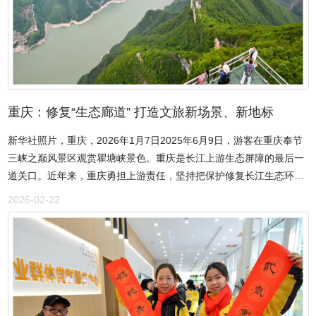
重庆：修复“生态廊道” 打造文旅新场景、新地标
新华社照片，重庆，2026年1月7日2025年6月9日，游客在重庆奉节
三峡之巅风景区观赏瞿塘峡景色。重庆是长江上游生态屏障的最后一
道关口。近年来，重庆勇担上游责任，坚持把保护修复长江生态环境
摆在压倒性位置，重拳治污换回碧水蓝天，强化修复实现美景常驻，
2026-02-22
有效发挥沿江岸线生态廊道功能，并依托生态修复成果，打造出众多
文旅新场景、新地标，有效激发文旅融合新活力，提升群众幸福感、
获得感和生活品质。新华社记者 王全超 摄