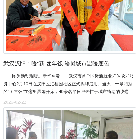
武汉汉阳：暖“新”团年饭 绘就城市温暖底色
图为活动现场。新华网发 武汉市首个区级新就业群体党群服
务中心2月10日在汉阳区汇福园社区正式揭牌启用。当天，一场特别
的“团年饭”在这里温馨开席，40余名平日里奔忙于城市街巷的快递
员、外卖员、网约车司机等新就业群体代表欢聚一堂，逛年味集市、
2026-02-22
品暖心家宴、享贴心服务，在专属的新春庆典中感受城市温情。
图为汉阳区新就业群体党群服务中心。新华网发 近年来，汉阳区
以党建为引领，积极探索“组织聚‘新’、服务暖‘新’、治理融‘新’”的新就
业群体服务与管理实践路径。为切实打通服务新就业群体“最后一公
里”，汉阳区建设了区级新就业群体党群服务中心，将其打造成为集服