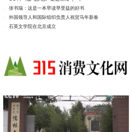
拍摄。
求爱。话说漳河南岸某村，有一对男女青年，相互爱慕经常私自约
·
张书瑞：这是一本早读早受益的好书
会，引起村人纷纷议论，说他俩不守规矩伤风败俗，女方父母感到十
·
外国领导人和国际组织负责人祝贺马年新春
分丢脸，于是，把女儿赶出家门并且不许再回家乡。这姑娘名叫杏
·
石英文学院在北京成立
花，本没有与相爱男青年发生什么事，她心里又气又恨，但又无法辩
解，只好含冤离家出走。她走啊走啊，一直走到现在的彰武水库附近
洹河边，当时她又饥又渴，蹲到河边掬水而饮，谁知这段河流是龙王
之子常来游玩之地，不知为何，杏花姑娘便怀上了龙胎。数月后，杏
花姑娘生下九条小龙，看到九条小龙，活泼可爱，她又惊又喜，于是
把这九天小龙养在一个河湾。而自己躲进山里住到了一个山洞里，终
年以采摘山果和山上寺庙里的零星贡品为食，常常饥寒交迫，病痛交
加。若干年后，九条小龙长大了，他们经过商量一起来报母恩。这九
条龙爬上这座大山化作现在的九条龙岗，然后。他们摇身一变又变成
五男四女 ，来到母亲所住山洞，跪在母亲面前，求母亲收为义子义
女，把母亲认作干娘。而后， 他们百般孝敬母亲，男儿们负责给母亲
在山顶盖了房屋，打了水井，在山腰开垦了田园，植树养花，耕种庄
稼，女儿们给母亲做衣煮饭，端茶送水，照顾得非常周到，一家人就
这样在大山安居乐业了。他们还义务帮助管理保护着寺庙。前来拜神