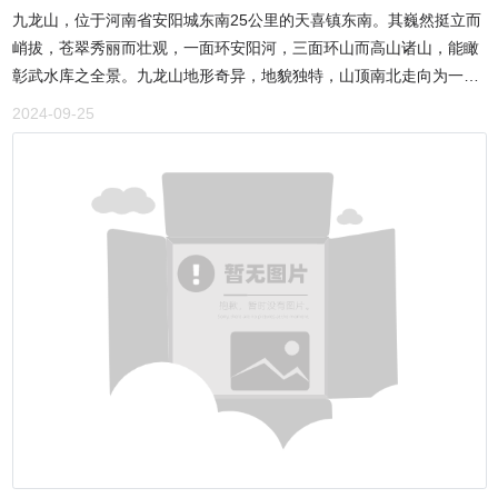
九龙山，位于河南省安阳城东南25公里的天喜镇东南。其巍然挺立而
评为河南省传统村落、河南省乡村特色旅游村、河南省乡村振兴建设
峭拔，苍翠秀丽而壮观，一面环安阳河，三面环山而高山诸山，能瞰
示范村、河南省五星党支部、安阳市文明村镇、殷都区乡村振兴重点
彰武水库之全景。九龙山地形奇异，地貌独特，山顶南北走向为一平
示范村。
地，建一大型寺庙。据考北齐文宣帝天保三年招命于龙山之阳予高稠
2024-09-25
僧禅师，建造云门寺，可惜原寺被毁。近年群众集资重修，五进院
落，坐北朝南。由门楼、钟楼、北帝庙、菩萨殿、佛祖殿、玉皇殿、
砖浮图、碧霞阁组成。楼阁殿堂，主建筑玻璃瓦盖顶，恢复原貌，胜
过原貌，典雅雄伟，寺内佛塔仿木结构，楼阁砖塔，塔基平面呈八
角，八大金刚抬塔座。现遗存两层，属明代建筑。凌霄宝殿内玉帝铜
像，又为寺庙增添了神秘色彩。安阳九龙山的地势较为险峻，海拔高
度为736米。山势如龙，依次排列，形成了“九龙出海”的壮丽景观。九
龙山上有一朝元洞庙，背阴处沟壑纵横，深浅不一。每当冬雪飘来，
长久不化。阳春三月还是白雪皑皑，一片隆冬景象。阳光洒在山坡
上，褐色的山脊在未融的雪中显露。雾霭升腾，整座小山缥缈玲
珑，“惜无高手画师为之临本耳。”诗人就写出了“青石白雪相辉映，遥
指景美在龙山”的诗句来赞美这一景色，成为安阳市的八大景之一的龙
山积雪。西晋著名的文学家左思曾写出了轰动一时的《三都赋》，洛
阳人竞相传抄，一时间洛阳为之纸贵。在其中的《魏都赋》一篇中，