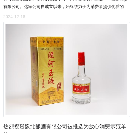
省政府采购网上商城入围商，2021年5月成立网络平台客户部并建立
有限公司。这家公司自成立以来，始终致力于为消费者提供优质的产
六维空间京东慧采自营店。每一次的突破与进步，都彰显着公司的实
品和卓越的服务，在激烈的市场竞争中脱颖而出，成为行业内的佼佼
力与潜力。在组织架构上，公司分为管理系统、市场系统、系统集
2024-12-16
者。晟庭商贸主要代理伊利学生奶等产品，在公司董事长冯伟的带领
成、中小企业应用五大体系，拥有全省100多家签约经销合作伙伴及
下，公司凭借专业的团队和高效的服务，迅速在当地市场打开了局
150家左右的经常性经销合作伙伴。公司坚持人本原则，充分理解员
面。公司的销售团队由一群经验丰富、充满激情的专业人士组成，他
工需求，建立完善的利益共享和考核激励机制，让每一位员工都能在
们深入了解市场需求，积极与客户沟通，为客户提供个性化的解决方
公司找到归属感和成就感。同时，在内部管理上坚持 “三结合” 原则，
案。同时，公司还建立了完善的售后服务体系，确保客户在使用产品
精心运作，不断提高服务质量，以精益求精的态度对待每一个环节。
的过程中能够得到及时、有效的支持。这种专业的态度和高效的服
在产品与服务方面，公司严格把控质量关，提供符合国家质量标准的
务，赢得了客户的广泛认可和好评。晟庭商贸拥有深厚且独特的企业
全新原装合格正品，包括零部件及正版软件，确保货物符合安全、卫
文化，这是公司不断发展壮大的内在动力。“诚信为本，品质至上”是
生、环保规定及各项强制性规范标准。在包装和发运上也毫不马虎，
公司始终坚守的经营理念。在与客户的交往中，公司以真诚的态度对
精心呵护每一件产品，确保货物在运输和装卸过程中的安全。而最为
待每一位客户，从不弄虚作假，赢得了客户的信任。同时，公司严格
人称道的是其售后服务。公司提供7*24小时电话服务在线365天全天
把控产品质量，从产品的采购、储存到销售，每一个环节都进行严格
候服务，节假日也不例外。技术援助电话随时为采购人解答问题，提
的质量检测，确保为消费者提供安全、可靠的产品。这种对品质的执
出解决建议和办法。质保期内，对因安装或产品质量问题造成的设备
着追求，使得公司的产品在市场上树立了良好的口碑。“奉献社会，传
或部件损坏，免费换件维修。售后团队响应迅速，技术精湛，以最快
递爱心”则是公司的价值追求。在社会责任方面，晟庭商贸展现出了强
的速度为客户解决问题，让客户无后顾之忧。他们就像一群守护天
烈的担当与爱心。公司董事长冯伟，作为民建会员、安阳市文峰区人
热烈祝贺豫北酿酒有限公司被推选为放心消费示范单
使，时刻守护着客户的利益。我们采访了几位与该公司有过合作的客
大代表，深知自己肩负的社会责任。他多次向各学校捐赠牛奶，为学