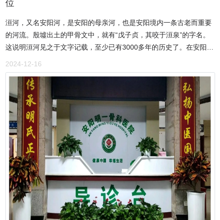
位
户，他们纷纷给予了高度评价。一位来自银行的负责人表示：“安阳市
生们的健康成长贡献力量。学生是祖国的未来，他们的健康成长关系
六维空间电子商务有限公司的产品质量非常可靠，而且售后服务特别
洹河，又名安阳河，是安阳的母亲河，也是安阳境内一条古老而重要
到国家的前途和命运。晟庭商贸的捐赠，不仅为学生们提供了营养支
到位。我们在使用过程中遇到任何问题，他们都能迅速响应并解决，
的河流。殷墟出土的甲骨文中，就有“戊子贞，其咬于洹泉”的字名。
持，更传递了社会对他们的关爱。同时，公司积极开展捐资助学活
让我们非常放心。” 另一位政府单位的工作人员也说道：“与六维空间
这说明洹河见之于文字记载，至少已有3000多年的历史了。在安阳市
动，助力莘莘学子追逐梦想。时常看望慰问孤寡老人，为他们送去温
合作以来，我们深刻感受到了他们的专业和负责。无论是产品还是服
豫北酿酒有限公司的地下酒窖里，一坛坛传承数家手工艺的老酒——
暖与关怀。冯伟带领员工多次前往养老院、社区等地，为孤寡老人送
2024-12-16
务，都超出了我们的预期。”安阳市六维空间电子商务有限公司在董事
洹河玉液正散发着陈香。它承载着几千年的古风，沐浴了精良的酿造
去生活用品、食品等物资，陪他们聊天、解闷，让他们感受到社会的
长李治飞的引领下，坚持“逐步扩张、坚持盈利”的经营思想，不参与
方法，使古老的琼浆，绽放了新的芳华。传承数家手工艺 为进一步改
温暖。在面对地震、洪涝等自然灾害时，晟庭商贸更是挺身而出，多
市场无序竞争，稳步走向健康、长远的发展道路，被授予放心消费示
良制酒工艺，60年代，作为国家商业部的重点企业安阳市酒厂委派专
次捐款捐物。自然灾害无情，但人间有爱。晟庭商贸的善举，为受灾
范单位。相信在未来，这家公司将继续发挥其优势，为更多客户提供
人赴四川宜宾五粮液酒厂进行交流，切磋酿酒技术。此后，依照秘传
群众送去了急需的物资和帮助，缓解了他们的困境。据不完全统计，
优质的产品和服务，在信息技术领域创造更加辉煌的成就，为安阳的
的建窖古方，建立高标准酒池。同时，结合严格的五谷（糯米、大
公司捐款捐物总价值达 100 余万元。这种无私的奉献精神，赢得了社
繁荣发展、为国家的科技创新事业添砖加瓦。
米、小麦、高粱、玉米）精选标准、地下深井采水、储酒窖藏的制酒
会各界的广泛赞誉。晟庭商贸的善举和贡献，得到了社会的广泛认
流程，形成了“洹河玉液”独特的酒质和浓香香味，具备了与国内一流
可。公司事迹多次被今日头条、搜狐、百度、315 消费文化网、河南
品牌浓香型白酒酿造水平相媲美的实力，使延续数千年的安阳酿酒工
日报顶端新闻、河南电视台大象新闻等媒体宣传报道。这些媒体的报
业达到了新的高度。 洹河玉液的工艺技术是独有的，采用“包包曲”作
道，不仅是对公司的肯定和赞扬，更是对社会正能量的传播和弘扬。
为空气和泥土中的微生物结合的载体，非常适合酿造洹河玉液的150
未来，安阳市晟庭商贸有限公司将继续秉持诚信经营、回馈社会的理
多种微生物的均匀生长和繁殖，而其他白酒只利用了空气中的微生
念，不断开拓创新，为客户提供更优质的产品和服务，为社会做出更
物，所以酒味不全面。 洹河玉液独有的传统工艺，采用“跑窖循
大的贡献。公司将继续加强与客户的合作，不断提高产品质量和服务
环”、“固态续糟”、“双轮底发酵”等发酵技术；采用“分层起糟”、“分层