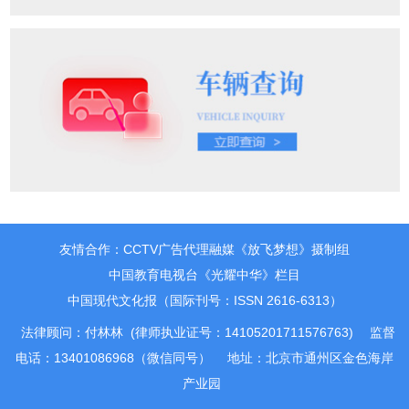
友情合作：CCTV广告代理融媒《放飞梦想》摄制组
中国教育电视台《光耀中华》栏目
中国现代文化报（国际刊号：ISSN 2616-6313）
法律顾问：付林林 (律师执业证号：14105201711576763)
监督
电话：13401086968（微信同号）
地址：北京市通州区金色海岸
产业园