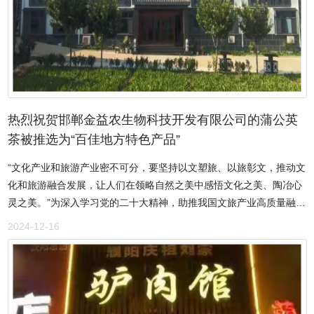
色美食一等奖，被授予河南省明星餐饮企业、河南省餐饮住宿行业百
强企业、河南风味名店、中原特色餐饮名店、十佳旺店、安阳老字号
等荣誉称号。董事长赵继春在2023年度河南省餐饮住宿行业被评为优
秀个人金鼎奖，被授予中国烹饪大师、辉煌建国70周年振兴豫菜功勋
人物、改革开放40年餐饮住宿行业先锋人物、亚洲名厨精英等荣誉称
号。获得烹饪类注册裁判员、注册考评员资质，当选为安阳餐饮企业
家专业委员会副会长。在新冠疫情期间，安阳市继春餐饮管理有限公
热烈祝贺邯郸金益农生物科技开发有限公司的蒲公英
司多次捐赠物资，被授予抗疫防汛优秀企业，铭记抗疫最美瞬间杰出
茶被推选为“百佳地方特色产品”
企业奖及个人奖，抗疫抗汛先进餐饮企业、先进个人、慈善捐赠优秀
“文化产业和旅游产业密不可分，要坚持以文塑旅、以旅彰文，推动文
奖、爱心奉献企业及个人等荣誉称号，被安阳市红十字系统评为爱心
化和旅游融合发展，让人们在领略自然之美中感悟文化之美、陶冶心
人士，先进事迹在今日头条、搜狐、百度、腾讯等媒体报道，受到社
灵之美。”为深入学习党的二十大精神，助推我国文旅产业高质量融合
会各界的好评。（中媒文化融媒体中心）
发展，加强地方特色产品的宣传推广，提高地方品牌影响力及知名
2024-12-16
度，实现农民增收致富，助力乡村振兴，为地方文旅产业高质量发展
注入新活力，中媒文旅产业发展工作委员会、中国现代文化网、315
消费文化网联合举办首届“百佳地方特色产品”推选活动，邯郸金益农
生物科技开发有限公司的“蒲草婆婆”蒲公英茶采用十八道工艺精制而
成，最大限度保留了蒲公英茶的自然色泽和独特的营养成分，产品卷