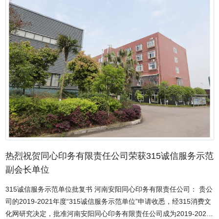
得到顾客的好评。 关于驴肉，也有一个历史传说。有一天，八仙之一
叶茶、蒲公英根茶、蒲公英鲜叶、蒲公英干根、蒲公英干叶等5个产
的张果老，途径花果山下的一个山村。见此地春光明媚、桃花满山、
品，凭借优异的品质，经过层层严格检测，通过了中国绿色食品发展
泉水清澈，他便情不自禁地跳下驴背，手拿缰绳，一边沿着小路前行
中心的终审，符合绿色食品A级标准，荣获国家农业农村部绿色食品
一边欣赏四周风景。忽然，一群村民从后追上来，诬陷他的驴吃了田
认证并颁发绿色食品证书。邯郸金益农生物科技开发有限公司先后被
间的麦苗。张果老解释半天，也没人相信。无奈，他只好让村民拿了
授予“国家级高新技术企业”、“河北省扶贫龙头企业”、“河北省科技新
屠刀，把驴子的腹部剖开，让村民查看。驴腹内没有一根麦苗，村民
型研发机构”、“河北省四个一科技示范基地”、“邯郸市农业产业化重点
们你看我，我瞧你，大眼瞪小眼。真相大白后，张果老索回驴皮，用
龙头企业”、“邯郸市蒲公英产业技术创新战略联盟”、“邯郸市蒲公英技
手一拍，毛驴又活了过来。此情此景，惊呆了众乡亲，大家齐跪在
术创新中心”。蒲公英是中国常见的野生蔬菜和中草药，2002年被国
地，挡住神仙的道路，央求神仙宽恕，从此这个小山村就被称作挡驴
家卫生部定为药食兼用品种，有“天然抗生素”之称。据《本草纲目》
村，天长日久，改为今天的当路村。当时，张果老见道路被挡，便倒
记载，蒲公英性平味甘微苦，有清热解毒、消痫散结、保肝护胆、温
骑着毛驴，加鞭快跑，边跑边喊：“驴肉可香啦！天上的龙肉，地上的
中养胃、润肠通便、排毒散瘀、消炎杀菌、通乳益精、利咳化痰及养
驴肉。” 一个百年品牌的树立，非一朝一夕之功。在品牌广为人知之
阴凉血的作用。全草不仅可供药用，还可生吃、炒食、做汤，是药食
前，就已经经历了数代人、数十年甚至上百年的摸索、研制、配方
热烈祝贺同心印务有限责任公司荣获315诚信服务示范
兼用的植物。下面带大家了解一下蒲公英制作的各种美食。蒲公英拌
等，然后在那个传播基本靠口的时代，品牌就是靠人传人的方式，慢
豆干蒲公英豆皮卷蒲公英沙拉蒲公英拌桃仁麻酱蒲公英蒲公英花梗炒
副会长单位
慢地树立了起来。可以说，任何一个地方名吃的金字招牌，它并不属
肉丝酥炸蒲公英蒲公英鸡蛋饼蒲公英花梗炒虾仁蒲公英丸子蒲公英窝
315诚信服务示范单位批复书 河南安阳同心印务有限责任公司： 贵公
于现在的这个地方的从业者。它累积了数百年之功，每一个从业者，
窝头蒲公英菜团子蒲公英包子蒲公英饺子蒲公英猪肝汤蒲公英的美食
司的2019-2021年度“315诚信服务示范单位”申请收悉，经315消费文
所能做的，就是遵循这个招牌食品特殊的加工程序，严格依照流传下
盛宴让人胃口大开！每种味道在口腔中都是一次奇妙体验，清新甜
化网研究决定，批准河南安阳同心印务有限责任公司成为2019-2021
的加工方法，从物料选择开始，就要恪守祖方。 食品安全问题，一直
美、健康养生。金益农公司始终坚持以质量兴农、绿色兴农为发展理