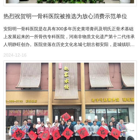
水平，满足客户的需求。同时，公司将继续积极履行社会责任，关注
蒸馏”、“按质并坛”等国内酒行业中独特的酿造工艺。洹河玉液将现代
社会热点问题，为解决社会问题贡献自己的力量。相信在公司全体员
分析技术和现代分析仪器用于洹河玉液生产的全过程检测。对原材料
热烈祝贺明一骨科医院被推选为放心消费示范单位
工的共同努力下，晟庭商贸一定能够创造更加辉煌的业绩，成为一家
采购、原酒分级、陈酿、勾兑操作等生产过程和产品质量进行全面的
更加优秀的企业。（中媒文化融媒体中心）
安阳明一骨科医院是在具有300多年历史黄塔膏药及明氏正骨术基础
质量控制。质量数字化管理 在激烈的市场竞争中，安阳市豫北酿酒有
上发展起来的一所骨伤专科医院，河南非物质文化遗产第十二代传承
限责任公司始终坚持“规规矩矩生产，实实在在酿酒”的生产经营理
人明静旺创办。医院坐落在历史文化名城七朝古都安阳，是城镇职
念，为加强一线的质量控制，豫北酿酒斥巨资购置了气相色谱分析
工、居民医保定点单位。医院环境优美，设施齐全，拥有东芝DR机、
仪，实现了粮食酒质量测定分析的数字化管理。通过对每批产品理化
2024-12-16
核磁共振、C型臂、彩超、骨密度检测仪，全自动生化分析仪、三氧
数据的准确测定分析，并与国内名酒的理化指标相比照，来不断完善
治疗仪、现代化层流手术室等诊疗设备。医院秉承300多年明氏正骨
和改进生产工艺，使洹河玉液酒内在质量不断提升。 如今的洹河玉液
术和省级非物质文化遗产黄塔膏药，采用北京积水潭医院、河南省骨
具有“窖香浓郁、绵甜爽口、口味醇厚、香味谐调、尾味悠长”的独特
科医院新技术，治疗各类型骨折、颈肩腰腿痛、腰椎间盘突出、股骨
风格；利用独特的酿酒环境地下发酵，严格按照生产工艺标准进
头坏死、断指（趾）再植、血管神经吻合、关节置换、微创保膝治疗
行“稳、准、细、净”的生产，达到了好喝不上头、健康又安全的至高
骨性关节炎等骨科病症。除此之外，医院经常开展到社区义诊志愿服
境界。洹河玉液既有五粮工艺的核心技术，又有“三千年老酒”的酿造
务活动、健康教育宣传活动、医患交流茶话会等活动，受到了群众的
基因。近年来，多次荣获全国质量诚信服务AAA级企业、豫商大会河
欢迎和一致好评。安阳明一骨科医院秉承“依承发展中医药事业，始终
南特色产品金奖、诚信经营示范企业、安阳市知名商标，爱心企业和
坚持中西医并重，推动中医药振兴发展”的理念，致力打造一所集医
重点推荐产品等各类奖项和荣誉。<p style="font-
疗、康复和教研为一体的骨伤病专科医院。先后被授予突出贡献奖、
size:16px;color:#191919;font-family:"text-indent:0px;background-
新冠肺炎疫情防控工作先进单位、年度行业商会工作先进单位、爱心
color:#FFFFFF;"> （中媒文化融媒体中心）