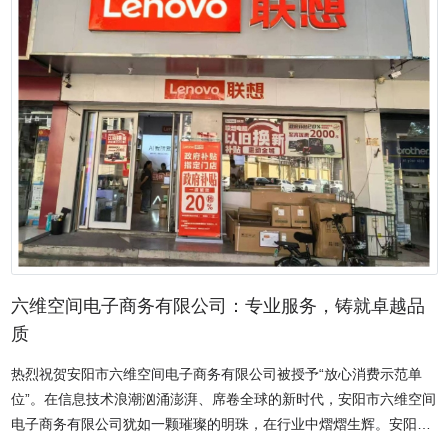
要产品涵盖声疗、光疗、电疗、磁疗等多种疗法领域，以及多功能牵
滋润着社会的每一个角落，也彰显了企业强烈的社会责任感和大爱情
引床、中药熏蒸治疗机、密闭煎药包装一体机等众多先进设备。作为
怀。牛海波荣获 “全国第十届道德教育新闻人物”“抗疫先进个人” 等诸
一家生产多功能牵引床厂家，不仅产品性能卓越，而且中药熏蒸治疗
多荣誉称号，这些荣誉不仅仅是对他个人的褒奖，更是对安阳鸣恒商
机价格合理、品质良好，中药密闭煎药包装一体机更是供应商中的佼
贸有限公司整体企业精神和社会责任担当的高度认可与赞誉。在他的
佼者。公司立足 “自主创新、自主品牌” 的发展战略，采用可靠的生产
言传身教和榜样引领下，公司全体员工齐心协力、众志成城，将诚信
工艺技术，不断在技术、质量、营销等方面积极探索创新，推出了康
经营和社会责任融入到企业发展的每一个脉络、每一个细节之中，共
复设备、牵引设备、熏蒸设备、中药制剂设备、病房护理设备和医用
同铸就了安阳鸣恒商贸有限公司今日的辉煌成就与良好声誉。在未来
耗材六大系列产品，致力于打造行业内的康复理疗设备制造基地。诚
的征程中，安阳鸣恒商贸有限公司必将不忘初心，砥砺前行，继续坚
信，是华康宏力的立身之本。从公司成立之初，便将诚信深深镌刻在
守诚信经营的底线，不断提升产品品质与服务水平，以更加饱满的热
企业发展的基石之上。在原材料的采购环节，华康宏力始终坚持严格
情和更加坚定的决心，投身于公益事业之中，为消费者创造更多价
筛选，只与信誉良好、质量可靠的供应商合作。每一种原材料都经过
值，为社会贡献更多力量，续写更加辉煌灿烂的商业传奇与社会责任
层层检验，确保符合高标准的质量要求，绝不以次充好，这是对消费
篇章。
者健康的庄严承诺。在生产过程中，华康宏力的每一位员工都秉持着
六维空间电子商务有限公司：专业服务，铸就卓越品
诚信的工作态度。严格按照规范的生产流程操作，不放过任何一个细
质
节，确保每一件医疗器械产品都精准无误、品质卓越。无论是先进的
热烈祝贺安阳市六维空间电子商务有限公司被授予“放心消费示范单
医疗设备还是小巧的医疗器具，都凝聚着华康宏力人的诚信与心血。
位”。在信息技术浪潮汹涌澎湃、席卷全球的新时代，安阳市六维空间
售后服务方面，诚信更是华康宏力的坚守。一旦客户有需求，公司的
电子商务有限公司犹如一颗璀璨的明珠，在行业中熠熠生辉。安阳，
专业团队会在第一时间响应，以真诚的态度为客户解决问题。无论是