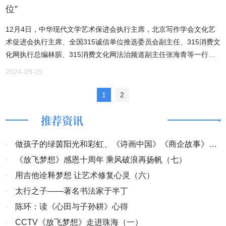
位”
12月4日，中华现代文学艺术保进会执行主席，北京写作学会文化艺
术促进会执行主席、全国315诚信单位推选委员会副主任、315消费文
化网执行总编林膑、315消费文化网法治频道副主任张海青等一行到
河南省郑州岩科机械有限公司就推选“315诚信单位”及公司生产、销售
2024-09-25
及售后情况进行了调研，郑州岩科机械有限公司董事长张宏献陪同调
研。经全国315诚信单位推选委员会等相关单位认证为315诚信会员单
1
2
位。 郑州岩科机械设备有限公司是一家专业矿山设备及配件的企业，
推荐资讯
多年来一直致力于矿山设备的研制和开发，以更好地服务于矿山、隧
道、涵洞、地铁、市政工程、水电工程、地下工程及煤矿高沼矿井巷
道混凝土喷射施工作业。作为一家制造型企业，郑州岩科机械有限公
·
做孩子的绿茵阳光和彩虹、《诗画中国》《商企故事》开
司同时具有独立的货物与技术进出口权利。公司自创立以来，秉承“以
机
·
《放飞梦想》感恩十周年 乘风破浪再扬帆（七）
雄厚的技术实力，创造一流的产品，以先进的管理体系，确保一流的
·
用吉他诠释梦想 让艺术修复心灵（六）
质量”的企业方针和“以科技发展、追求卓越”的企业宗旨，本着“客户第
·
太行之子——著名书法家于半丁
一，诚信至上”、“以质量求生存，以信誉求发展”的原则。 一流的产
品， 源于先进的设计理念、精良的生产装备、严格的检测手段、完善
·
陈环：读《心田与子孙耕》心得
的质保体系、快速的信息反馈以及优秀的售后服务，为用户提供一流
·
CCTV《放飞梦想》走进珠海（一）