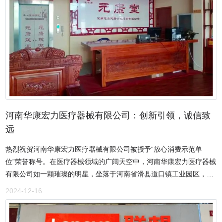
关键环节，公司展现出了对品质的极致苛求。他们与信誉卓著、质量
可靠的供应商携手合作，建立起了一套严格缜密的原材料质量检测体
系，每一批原材料都要经过层层把关、精细检测，坚决不让任何一丝
质量瑕疵蒙混过关，从源头上确保了产品的纯正性与高品质，为消费
者构筑起一道坚实可靠的质量防线。在与消费者的每一次互动交流
中，公司始终坚守真诚相待的黄金准则。无论是产品的宣传推广，还
是售后服务的每一个细微环节，他们都以诚信为底色，如实相告产品
信息，绝无夸大其词的虚假宣传，以实实在在的行动和真心诚意的服
务，赢得了广大客户的深度信任与良好口碑。每一次的交易，都不仅
仅是商品的交换，更是一份信任的传递与情感的交融，让消费者在购
河南华康宏力医疗器械有限公司：创新引领，诚信致
买产品的同时，收获的是满满的安心与舒心。然而，安阳鸣恒商贸有
远
限公司的担当与贡献，绝不仅仅局限于商业领域的诚信经营。在社会
热烈祝贺河南华康宏力医疗器械有限公司被授予“放心消费示范单
责任的广阔舞台上，他们同样是积极的践行者和奉献者。公司董事长
位”荣誉称号。在医疗器械领域的广阔天空中，河南华康宏力医疗器械
牛海波多次主动投身于捐资助学的爱心事业中，为那些渴望知识的学
有限公司如一颗璀璨的明星，坐落于河南省滑县道口镇工业园区，紧
子们点亮希望之光，助力他们追逐梦想、翱翔天际；他们关爱老年
邻快速通道，交通便利，闪耀着诚信的光芒。华康宏力是一家集研
人，为老人们送去温暖与关怀，让夕阳的余晖更加绚烂多彩；他们也
2024-12-16
发、生产、销售为一体的医疗器械企业，凭借良好的产品性能和完善
没有忘记那些身残志坚的特殊群体，用爱心为残疾人撑起一片希望的
的客户服务，在行业内构建起了一个完善的服务营销网络。公司的主
天空，给予他们力量与勇气去拥抱生活。这些善举，如同春风化雨，