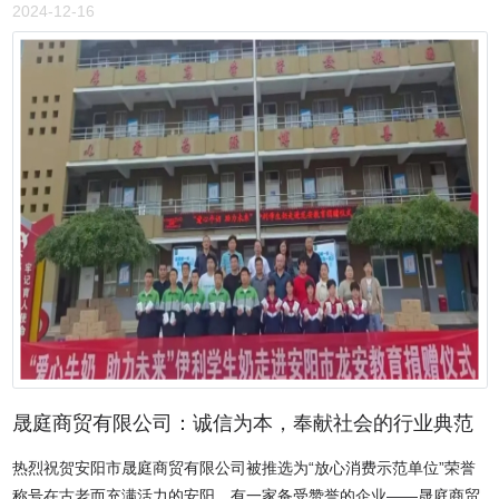
这座古老而充满活力的城市，承载着悠久的历史文化底蕴，同时也积
产品的维修、保养还是技术咨询，都做到尽心尽力、负责到底。华康
2024-12-16
极拥抱新时代的发展机遇。在国家大力推进科技创新、数字经济蓬勃
宏力用实际行动告诉客户，选择我们就是选择了放心与安心。在市场
发展的大背景下，安阳市六维空间电子商务有限公司以其卓越的专业
竞争日益激烈的今天，华康宏力始终不为短期利益所动，坚持诚信经
服务和坚定的使命担当，勇立潮头，成为行业中的佼佼者。安阳市六
营。以诚信赢得客户的信任，以诚信树立行业的标杆。公司积极参与
维空间电子商务有限公司成立于2002年1月，自成立以来便与联想集
行业交流与合作，以开放的心态分享诚信经营的经验，共同推动医疗
团结成战略合作伙伴关系，一路披荆斩棘，从最初的星星之火发展成
器械行业的健康发展。华康宏力发展迅速，产品遍布各级医疗单位。
如今的燎原之势，从弱到强，逐渐成长为安阳市IT行业的领军企业。
公司自开业以来，已获得 3 项产品技术生产奖项、1 项产品外观奖项
这背后，离不开董事长李治飞的果敢与坚毅。董事长李治飞怀着对信
以及中国质量诚信 AAA 级荣誉证书等多项荣誉。这些荣誉的背后，是
息技术的无限热忱和对未来的坚定信念，毅然踏上了创业之路。在创
公司对品质的不懈追求和对诚信的坚守。公司遵照华康宏力宣言，以
业初期，面临着资金紧张、人才匮乏、市场竞争激烈等诸多困难。然
人类健康事业为己任，本着客户满意为宗旨，不断努力。展望未来，
而，他凭借着顽强的毅力和敏锐的商业洞察力，一步一个脚印地前
河南华康宏力医疗器械有限公司将继续秉持诚信经营的理念，不断创
行。他四处奔波，寻找合作伙伴，为公司的发展奠定了坚实的基础。
新发展，为推动医疗器械行业的进步，为人类的健康事业做出更大的
在与联想集团达成战略合作伙伴关系的过程中，他展现出了卓越的谈
贡献。
判技巧和长远的战略眼光，为公司的快速发展插上了腾飞的翅膀。公
司始终秉持 “发展河南信息产业、推动企业信息建设” 的神圣使命，为
中原大地的信息化发展贡献着自己的力量，与国家科技创新的宏伟蓝
晟庭商贸有限公司：诚信为本，奉献社会的行业典范
图同频共振。该公司的客户群体涵盖银行、税务、政府单位、保险公
热烈祝贺安阳市晟庭商贸有限公司被推选为“放心消费示范单位”荣誉
司、部队、电厂、国家电网、中国联通等重要领域。2020年入围河南
称号在古老而充满活力的安阳，有一家备受赞誉的企业——晟庭商贸