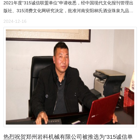
2021年度“315诚信联盟单位”申请收悉，经中国现代文化报刊管理出
驴肉馆，肉要炖煮8个小时，肥肉不腻，瘦肉不柴，它是靠良好的口
版社、315消费文化网研究决定，批准河南安阳林氏酒业珠泉九品成
感、独特的风味征服了一代又一代的食客。 安阳沐香苑濮阳市庆祖镇
为2019-2021年度“315诚信联盟单位”，编号：
2024-12-16
刘家传统驴肉馆正在深入学习贯彻十九大精神，以习近平新时代中国
315CXLMDW2019008。请贵公司在经营中须遵守诚信制度，遵守中
特色社会主义思想为指引。作为315诚信服务示范理事单位，弘扬正
华人民共和国消费者权益保护法，和践行“企业社会责任”相关义务，
能量，提倡诚信为本。让安阳的父老乡亲正真了解什么是真驴肉，并
对消费者不欺不骗，如有消费者在贵企业消费中出现问题，及时积极
让安阳的父老乡亲吃上真正的放心驴肉！
解决，并接受中国现代文化报刊管理出版社、315消费文化网、搜
狐、今日头条、百度等全国媒体对企业经营诚信度的质量和监督。特
此批复。中国现代文化报刊管理出版社315消费文化网2019年6月18
日
热烈祝贺郑州岩科机械有限公司被推选为“315诚信单