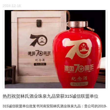
年度“315诚信服务示范副会长单位”，编号：
是无数的消费者所担心的问题。贵，或者便宜，并不是很大的问题，
念，加快推进农业生产由增产导向转向提质导向，高度重视绿色食品
2024-12-16
315CXLMDW2019009。 请贵公司在经营中须遵守诚信制度，遵守中
问题是要吃的健康，让顾客除了吃着好吃，更吃的放心，就像在家里
建设工作，以“绿色食品”农产品建设为引领,不断发展壮大蒲公英特色
华人民共和国消费者权益保护法，和践行“企业社会责任”相关义务，
吃饭一般安全。濮阳市庆祖镇刘家传统驴肉馆，是驴肉世家，有标准
产业。（中媒文化融媒体中心）
对消费者不欺不骗，如有消费者在贵企业消费中出现问题，及时积极
养殖示范基地，倾力打造从自家喂养，自家屠杀，自家分割，自家卤
解决，并接受315消费文化网、搜狐、今日头条、百度等全国媒体对
制的全产业链，致力为中国百姓提供更安全、更质优、更健康、可溯
企业经营诚信度的质量和监督。特此批复。 中国现代文化报刊管理出
源、可标准化生产的驴肉食材。沐香苑濮阳市庆祖镇刘家传统驴肉馆
版社 315消费文化网 2019年8月16日
的驴肉秉承了本土肉酱与卤汁的制作工艺精髓，并对产品口味及制作
工艺进行了研发和改良，独特调味料是融入了一百多味中草药，这些
中草药以合理配比，使做出来的驴肉火烧肉质色泽红润，鲜而不柴、
香味绵长、酥软可口，口感更加独特，口味更加鲜美。沐香苑濮阳市
庆祖镇刘家传统驴肉馆家的凉肉夹饼，尖椒为辅料，再加以驴冻，驴
冻入口即化。驴肉火烧一定要趁热吃，因为要想驴肉火烧香里面必须
加点肥的，只有热火烧才能把肥肉烤化，让香味渗透到肉里、火烧
上。趁热把酥脆的火烧咬到嘴里，里边渗出的是鲜美的驴肉香气。放
到嘴里咀嚼，驴肉的鲜嫩、火烧的香脆。人间美味也就不过如此了。
热烈祝贺林氏酒业珠泉九品荣获315诚信联盟单位
沐香苑濮阳市庆祖镇刘家传统驴肉馆大众消费、价格亲民。十几块至
二十块不等，有价格不同的荤、素菜套餐搭配。经济实惠，符合大众
315诚信联盟单位批复书河南安阳林氏酒业珠泉九品：贵公司的2019-
口味。同时产品定期上新，牵动味蕾。沐香苑濮阳市庆祖镇刘家传统