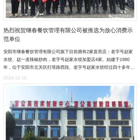
企业、《直播安阳》栏目战略合作伙伴、爱心公益志愿者协会授予“爱
心共建单位”等荣誉称号。先进事迹和工作动态先后多次被安阳日报、
河南法制报、大河报、安阳电视台、广播电视报、百度、河南科技报
客户端、河南日报客户端等多家新闻媒体予以专题报道。
热烈祝贺继春餐饮管理有限公司被推选为放心消费示
范单位
安阳市继春餐饮管理有限公司旗下目前拥有2家直营店：老字号赵家
水饺、赵一道辣椒炒肉，老字号赵家水饺加盟店4家。始建于1980
年，位于安阳市北关区灯塔路西段。老字号赵家水饺经过四十多年的
发展，现在已经形成以特色饺子，新派豫菜、湘菜、精品家常菜为主
2024-12-16
体的菜品体系。自开业以来，公司秉承“菜品如人品”的经营理念，用
技术演绎美味，匠心传承厨艺。坚持用“人品”做生意，在“味道”上下功
夫。在传统的基础上不断更新提升菜品，坚持“月月有新菜、日日有提
高”，所创作的每道菜肴都融入了“五味调和、质味适中”的中华烹饪精
髓。多年来，老字号赵家水饺在安阳餐饮界享有较高的知名度和美誉
度，形成了自己的品牌。赵一道辣椒炒肉在中马美食文化厨艺交流赛
中荣获最佳餐饮名店、2023年安阳市第一届彰德杯烹饪职业技能大赛
荣获特金奖、在职业技能竞赛面点类荣获一等奖、安阳味道北关区特