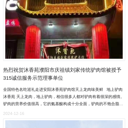
曲娇巧、墨绿怡人。蒲公英茶汤色金黄亮泽，口感苦香回甘、清透软
醇、口感清香，被推选为“百佳地方特色产品”。磁县蒲公英产业基地
位于磁县讲武城镇八里冢村西，是以蒲公英标准化种植及产品精深加
工为主导产业深度开发的全产业链基地，集蒲公英的种植、加工、销
售、科研及蒲公英文化推广一二三产融合发展的企业。蒲公英产业基
地严格执行“农资使用标准化、种植管理标准化、技术服务标准化、加
工管理标准化”，实现了从种源、农资使用及日常管理的全程绿色标准
化与科学化。标准化种植制定了《蒲公英标准化种植操作规范》，从
水肥、播种、管理、采收、机械化都制定严格的操作规程，采用蚯蚓
粪、叶面肥、沼液为主要肥料，全程不使用农药、除草剂，确保原料
热烈祝贺沐香苑濮阳市庆祖镇刘家传统驴肉馆被授予
的优质、生态、安全。精细化加工产品加工全程标准化，全程可追
315诚信服务示范理事单位
溯，流程清晰、定向明确、全程严苛，最大限度保留蒲公英产品的色
全国特色名吃巡礼走进安阳沐香苑驴肉馆天上龙肉味美鲜 地上驴肉
泽、营养成分与口味的保留与发挥，从而实现蒲公英产品从源头到消
沐香苑 天上龙肉，地上驴肉，相信很多人都对驴肉有着很深的感情。
费者的优质、营养、安全。蒲公英产业基地与华北制药集团、杭州茶
驴肉的营养价值很高，它的氨基酸构成十分全面，驴肉的不饱合脂肪
研所、河北工程大学、邯郸农科院、邯郸职业技术学院等大专院校深
酸含量，尤其是生物价值特高的亚油酸、亚麻酸的含量都远远高于猪
入开展了产学研合作，先后研发了蒲公英叶茶、蒲公英根茶、蒲公英
2024-12-16
肉、牛肉。位于河南省安阳市的沐香苑濮阳市庆祖镇刘家传统驴肉馆
红茶、蒲公英挂面、蒲公英含片、蒲公英冻菜、蒲公英提取物等系列
是一家百年驴肉老店，五代经营，远近闻名，咸香事宜，十全大补，
产品。邯郸市金益农生物科技开发有限公司出品的“蒲草婆婆”蒲公英