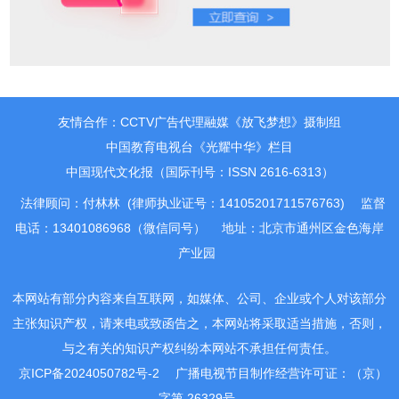
友情合作：CCTV广告代理融媒《放飞梦想》摄制组
中国教育电视台《光耀中华》栏目
中国现代文化报（国际刊号：ISSN 2616-6313）
法律顾问：付林林 (律师执业证号：14105201711576763)
监督
电话：13401086968（微信同号）
地址：北京市通州区金色海岸
产业园
本网站有部分内容来自互联网，如媒体、公司、企业或个人对该部分
主张知识产权，请来电或致函告之，本网站将采取适当措施，否则，
与之有关的知识产权纠纷本网站不承担任何责任。
京ICP备2024050782号-2
广播电视节目制作经营许可证：（京）
字第 26329号