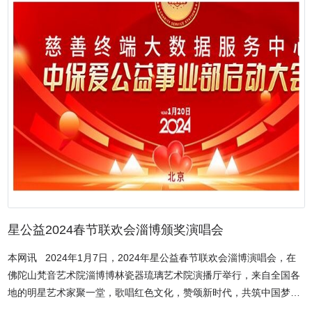
星公益2024春节联欢会淄博颁奖演唱会
本网讯 2024年1月7日，2024年星公益春节联欢会淄博演唱会，在
佛陀山梵音艺术院淄博博林瓷器琉璃艺术院演播厅举行，来自全国各
地的明星艺术家聚一堂，歌唱红色文化，赞颂新时代，共筑中国梦。
本次演唱会总导演：李岩，总顾问仁证大师，歌唱家走晓月、武国