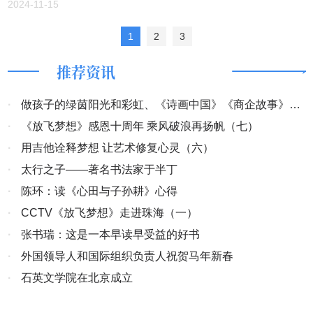
2024-11-15
举、红东明、张红旗、薛峰； 歌手：张叶子、陈星华、李易晓、袁凯
鹏、海玲、火火格格、罗茶茶、韦振、段喜风、牟其姝、陈慧、王俊
1
2
3
玲、高镇登等台献艺，演唱了歌曲。 （责任编辑：土火）
推荐资讯
·
做孩子的绿茵阳光和彩虹、《诗画中国》《商企故事》开
机
·
《放飞梦想》感恩十周年 乘风破浪再扬帆（七）
·
用吉他诠释梦想 让艺术修复心灵（六）
·
太行之子——著名书法家于半丁
·
陈环：读《心田与子孙耕》心得
·
CCTV《放飞梦想》走进珠海（一）
·
张书瑞：这是一本早读早受益的好书
·
外国领导人和国际组织负责人祝贺马年新春
·
石英文学院在北京成立