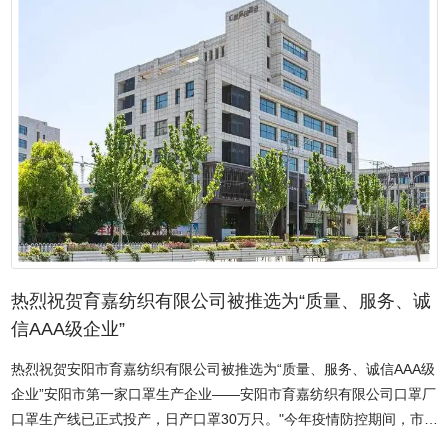
蜡疗、气疗、音疗、压气疗法、按摩疗法、牵引疗法、PT运动疗法、
OT作业疗法、多功能牵引床、中药熏蒸治疗机、密闭煎药包装一体
机、语言疗法、康复评测产品及进口康复产品。公司立足“自主创新、
自主品牌”的发展战略，凭借前瞻的市场意识和综合实力，采用可靠的
生产工艺技术，不断在技术、质量、营销等方面积极探索创新，目前
共向市场推出了康复设备、牵引设备、熏蒸设备、中药制剂设备、病
房护理设备和医用耗材六大系列产品，是一家生产多功能牵引床厂
家，同时我们生产的中药熏蒸治疗机价格合理，品质良好，河南中药
密闭煎药包装一体机供应商致力打造行业内的康复理疗设备制造基
地，公司产品均为卫生部医疗建设要求配置品种。河南华康宏力医疗
器械有限公司发展迅速， 产品遍布各级医疗单位，公司于开业至今，
已获得3项产品技术生产奖项，1项产品外观奖项，中国质量诚信AAA
热烈祝贺育嘉纺织有限公司被推选为“质量、服务、诚
级荣誉证书等多项荣誉。公司遵照华康宏力宣言，以人类健康事业为
信AAA级企业”
己任，本着客户满意为宗旨，不懈努力，注重技术开发及完善的售后
热烈祝贺安阳市育嘉纺织有限公司被推选为“质量、服务、诚信AAA级
服务体系，赢得了用户的信赖。我们通过设立在行业内中心城市及代
企业”安阳市第一家口罩生产企业——安阳市育嘉纺织有限公司口罩厂
理的分支机构，为多家医疗机构提供可靠的产品和服务。
口罩生产线已正式投产，日产口罩30万只。"今年疫情防控期间，市民
们口罩紧缺，而安阳市中心城区没有生产口罩的企业。我便筹资300