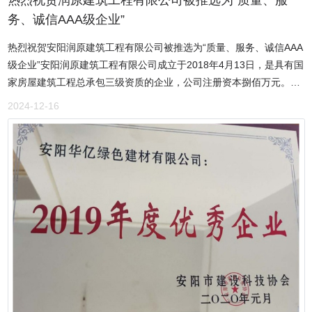
热烈祝贺润原建筑工程有限公司被推选为“质量、服
成为家家户户都消费得起的谷物粮食酒。“安小原”一经面市就获得了
务、诚信AAA级企业”
消费者的青睐。“安小原”能赢得消费者的好评真的不无道理,除了在口
热烈祝贺安阳润原建筑工程有限公司被推选为“质量、服务、诚信AAA
感上能够抓住饮酒者的味蕾,而且在制作工艺和保护消费者健康上做足
级企业”安阳润原建筑工程有限公司成立于2018年4月13日，是具有国
了功夫,从品牌名字的由来我们就可以看出品牌的定位。“安小原”可以
家房屋建筑工程总承包三级资质的企业，公司注册资本捌佰万元。主
看出安阳豪毅酒窖坊从一开始就已经定位自己只做无添加粮食酒,是第
要经营范围：建筑工程施工，建筑装修装饰施工，地基基础工程施
一家敢承诺自己是无添加的粮食酒。产品摒弃了使用现代工业冰冷的
2024-12-16
工，市政公用工程施工，建材销售，建筑机械租赁和设备租赁。公司
酿造方式,用中华传统制作方法酿造发酵。故而“安小原”入口饱满,醇厚
现有注册一级建造师一名，注册二级建造师六名，承建、给排水、电
绵柔,既不寡淡又回味无穷。真正的好酒饮用后,不刺喉,不上头,醒酒快,
气、结构中级职称八人，城建初级职称十五人，高级技术工人三十
对身体的刺激和伤害较小,这正是“安小原”在众多白酒品牌中脱颖而出
人，中级技术工人十七人，特殊工种九人，现场管理人员及专职安全
并俘获消费者的一大优势。如今市面上白酒比比皆是,然而从粮食酒的
员十三人，主要技术人员具有十八年从业工作经历，熟悉现场施工技
酿造工艺和直接成本来计算,很多白酒售价远远低于粮食酒的成本价
术和人员管理，具有十分成熟的施工和现场管理经验。安阳润原建筑
格,毋庸置疑这类酒是属于勾兑酒。另外有一部分中低端酒,明明是食
工程有限公司本着“诚信为本、精益求精”的经营理念，始终坚持“安全
用酒精勾兑酒,也是宣称自己是粮食酒。为什么敢这样呢?因为食用酒
第一，质量至上”的施工原则，牢记“青山绿水就是金山银山”。2020年
精也是由粮食酿造出来的,所以食用酒精勾兑酒可以明目张胆的说自己
6月被全国消费诚信工作委员会评为“全国质量、服务、诚信AAA级”企
是纯粮食酒。总而言之,无论是超市还是便利店,白酒品类五花八门,让
业，受到上级部门赞誉。在工程施工过程中严控质量关，以质量谋生
人眼花缭乱,无从下手。安小原致力于让每一位消费者都能喝到价格亲
存，以效益求壮大。安阳润原建筑工程有限公司积极研究国家相关的
民又健康好喝的纯粮食酒，欢迎热爱粮食酒的消费者品评！
产业政策，展望公司未来整体战略发展方向，学习具有良好的市场发