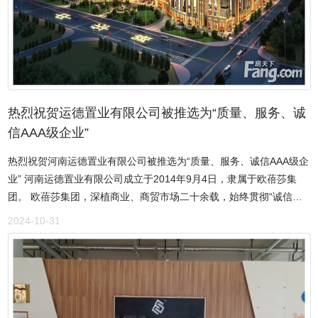
热烈祝贺运德置业有限公司被推选为“质量、服务、诚
信AAA级企业”
热烈祝贺河南运德置业有限公司被推选为“质量、服务、诚信AAA级企
业” 河南运德置业有限公司成立于2014年9月4日，隶属于欧蓓莎集
团。 欧蓓莎集团，深植商业、商贸市场二十余载，始终贯彻“诚信为
本，创业为魂”的企业精神，以“开发市场、繁荣市场”为己任，于全国
2024-10-31
范围内成功开发运营近40个大型商业地产项目。 2013年欧蓓莎集团
逐鹿中原，2015年登陆安阳，2018年1月1日欧蓓莎环球港一期开
业，期待二期早日建成并投入使用，成为安阳地区一站式家居建材五
金博览中心。 欧蓓莎环球家居港是2015年河南省第一批A类重点建设
项目，系商贸服务业项目。项目主要是汇集工业产品批发交易、家居