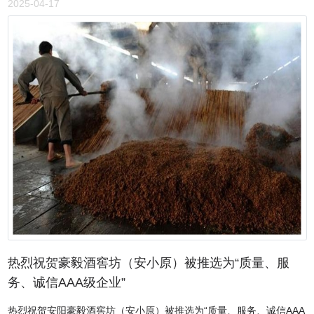
2025-04-17
万元，决心新建一家口罩厂，想力所能及地做一些事情，来满足大家
防疫需要。"该公司董事长董国宾介绍说。董国宾说："我们企业的相
关手续办理得都非常顺利，8月下旬，仅5个工作日内就完成了工商注
册手续，政府给我们口罩厂的建设提供了很大的方便和支持！同时，
我们给周边的村民解决了30个劳动就业岗位。”该企业目前有一次性平
面口罩机生产线2条，日产量30万只，根据市场需求，还将再增加2条
生产线，日产量为20余万只。同时，公司已经在建300多平方米的无
菌车间，为后期生产一次性医用外科口罩生产做准备。安阳市育嘉纺
织有限公司董事长董国宾向安阳市第二十一中学、殷都区水冶镇北环
路小学分别捐赠口罩1000个，用于学校新型冠状病毒肺炎疫情防控工
作。这一爱心举动不仅传递着抗击疫情的信心，也温暖着全校师生的
心。董国宾表示，慈善是一项公众的事业，也是我们每个人社会责任
感的体现。希望通过捐赠防疫物资能为学校疫情防控工作尽一点绵薄
之力，助力师生守好“安全门”，共筑“防疫墙”。也希望每位师生要接过
这爱的火炬，学会感恩，学会回报，将这爱的事业传承和发扬下去。
热烈祝贺豪毅酒窖坊（安小原）被推选为“质量、服
除此之外，安阳市育嘉纺织有限公司董事长董国宾还向安阳市北关区
务、诚信AAA级企业”
人大、政协及安阳市文联等单位捐赠口罩，受到社会一致好评。
热烈祝贺安阳豪毅酒窖坊（安小原）被推选为“质量、服务、诚信AAA