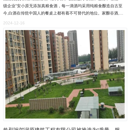
级企业”安小原无添加真粮食酒，每一滴酒均采用纯粮食酿造自古至
今,白酒在传统中国人的餐桌上都有着不可替代的地位。家酿谷酒,让
李白成仙,让韩愈微醺,为远道而来的客人接风洗尘,让团坐圆桌的亲朋
2024-12-16
彼此亲近。白酒,融合着中国人的情愫,也为中华民族的豪迈添辉一
笔。 正是中国人对白酒有着一份无法割舍的情感,所以至今人们依然
保留着饮用白酒的习惯。白酒历史悠久,华夏沃土在漫长悠久的历史长
河中也孕育出了不少白酒品牌。纯粮固态白酒是中国白酒产业独有的
传统工艺，有着上千年的历史，纯粮固态发酵白酒采用的是完全传统
的酿酒工艺，以粮食为原料，经粉碎后加入曲药自然发酵一定时间，
经高温蒸馏后得到的白酒。有着独特的香型，如浓、清、酱、米四大
香型，受到很多人的喜爱。但是闻名世界的天价白酒不宜小酌,更不宜
宴请家用,而市场一些打着纯粮食白酒,却是食用酒精勾兑而成,白酒市
场很乱。安阳豪毅酒窖坊采用真正传统制作工艺,打造了一款无添加安
全健康原浆酒——“安小原”。“安小原”对粮食的选择、蒸馏、生产都有
着严格的监管标准,力求每一杯送上客人餐桌的“安小原”都是值得称道
的好酒。公司秉承以质量为立足之本,保证不添加食用酒精、香精、甜
味剂等外来添加剂,让工业元素侵蚀的舌尖品尝到粮食发酵出来的酒
香,让人们喝上传统工艺酿造白酒的,让中国的粮食白酒文化重归餐桌,