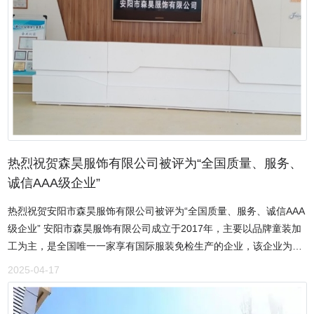
建材、五金机电、汽车汽配、仓储物流等商务配套设施于一体的综合
性国际商城。项目占地面积约500亩，建筑面积约40万平方米，总投
资额约25亿元，由江苏欧蓓莎集团投资。项目本着整体规划、分期建
设的原则，一期建设用地约146亩，建筑面积10万平方米，建设周期
约为一年半时间，整个项目三年完成建设。 河南运德无私捐赠，众志
成城抗击疫情 连日来，新型冠状病毒感染的肺炎疫情引发安阳各社会
组织、企业及个人的关注，纷纷捐款捐物奉献爱心，共同抗击疫情，
自疫情发生以来，安阳干群上下同心，担当尽责，构筑起抵御疫情的
严密防线，全力开展疫情防控工作。但由于物资不足，疫情防控受
阻，得知这一消息后，河南运德置业有限公司慷慨解囊以实际行动助
热烈祝贺森昊服饰有限公司被评为“全国质量、服务、
力疫情防控工作。2月4日，河南运德置业有限公司向北关区慈善总会
诚信AAA级企业”
捐款15万元，为北关区疫情防控奉献爱心。 当前，社会各界无论是爱
热烈祝贺安阳市森昊服饰有限公司被评为“全国质量、服务、诚信AAA
心企业、爱心人士，还是战斗在疫情防控一线的工作人员，勇作疫情
级企业” 安阳市森昊服饰有限公司成立于2017年，主要以品牌童装加
防控的“逆行者”，勠力同心，共克时艰，万众一心迎挑战，众志成城
工为主，是全国唯一一家享有国际服装免检生产的企业，该企业为国
战疫情，必将打赢这场疫情防控阻击战。（安阳资讯）
际多个知名品牌做代工，目前，迪士尼安阳加工基地生产的服饰，已
2025-04-17
远销中外诸多国家。公司自成立以来，始终将客户的利益放在第一
位，将家国责任担在肩上。回报社会，助力经济发展，一直没有停