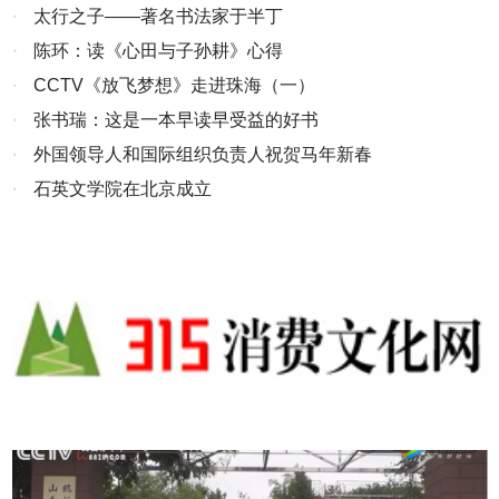
·
太行之子——著名书法家于半丁
优良服务、最佳信誉与广大用户携手共创辉煌。
·
陈环：读《心田与子孙耕》心得
·
CCTV《放飞梦想》走进珠海（一）
·
张书瑞：这是一本早读早受益的好书
·
外国领导人和国际组织负责人祝贺马年新春
·
石英文学院在北京成立