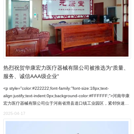
极其丰富研究和应用该类孕育剂更具现实意义。一般讲这类孕育剂具
营模式，以诚信为基础，以低廉的运输费为客户降低成本为宗旨，从
有双重性孕育铸铁中稀土残留有一定范围(RE为03%~0.06%)。碳含当
而真正获得老客户的信赖，也为公司的发展壮大注入了新的活力。现
量低时稀土加入量少，碳当量高时稀土加入量稍多另外稀土元素还和
公司已造就了一支精力充沛、技术娴熟、经验丰富的驾驶员队伍，和
Mn、Cu等合金元素复合从而改善铸铁组织提高力学强强度。硅钙孕
以顾客至上为理念的资深货运管理专家及认真敬业的工作人员，阵容
育剂。硅钙孕育剂是一种较早使用的墨化孕育剂现在常使用的是低钙
强大，管理严格。公司实力雄厚，经营专业，随时以超一流的车辆，
孕育剂。它比较适合低碳当量铸铁生产可消除白口、提高强度。硅碳
365天全天候提供超一流的门对门货物运输、物流等超值服务。公司
合金：Si-C合金是转炉用合金品种的新型合金，一般叫做硅碳合金，
拥有完整、科学的管理体系，经过长年磨砺，公司的诚信、实力和产
也可叫做高碳硅。可代替硅铁、碳化硅、增碳剂，减少脱氧剂用量，
品质量始终如一，获得了业内广泛的认可。飞达物流卡车之家：车辆
用于转炉冶炼脱氧合金化工艺，效果稳定，钢种化学成份、力学性能
挂靠，分期购车加入团队均享受一站式优质汽修服务，终身免费停
热烈祝贺华康宏力医疗器械有限公司被推选为“质量、
和内控质量均优于传统工艺。特点：改善钢水质量，提高产品质量，
车，真的很方便！地址：安阳市殷都区安姚路口西一公里路南大院
改善产品新能，减少合金加入量，降低炼钢成本，增加经济效益。
服务、诚信AAA级企业”
<p style="color:#222222;font-family:"font-size:18px;text-
align:justify;text-indent:0px;background-color:#FFFFFF;">河南华康
宏力医疗器械有限公司位于河南省滑县道口镇工业园区，紧邻快速通
道，交通便利，环境优美。是一家集研发、生产、销售为一体的从事
2025-04-17
医疗器械的企业。公司凭借良好的产品性能、完善的客户服务，运筹
帷幄，在行业内构建了一个完善的服务营销网络。公司建立了严格的
质量保证体系。主要产品：声疗、光疗、电疗、磁疗、冷疗、热疗、