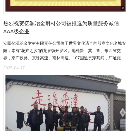
带领下，中泰公司自成立以来多次受到上级部门及道路运输部门的表
彰及表扬，在日常的经营中“重合同、守信用”也多次受到工商和税务
部门的表扬和肯定。同时还多次受到乡政府和区政府授予诚信经营优
秀企业表扬等。
热烈祝贺亿源冶金耐材公司被推选为质量服务诚信
AAA级企业
安阳亿源冶金耐材有限责任公司位于世界文化遗产的殷商文化名城安
阳，素有“花卉之乡”的龙泉镇开发区。地处晋、冀、鲁、豫四省交
界，京广铁路、京珠高速、南林高速、107国道贯穿其间，厂址距连
接豫晋的南高速安阳西出口仅两公里，地理位置优越，交通便利，是
2025-04-17
国内较大的一家生产各种铁合金的实体企业。主要生产金属硅、碳化
硅、硅铁、锰铁、硅锰合金、硅碳合金、锰碳合金、硅钙包芯线、各
种复合脱氧剂等冶金炉料及耐火材料。公司拥有先进的生产技术，高
超的检测手段，并特聘高级化验工程师做技术指导，优异的产品质
量、严格的企业管理，完善的客户服务，良好的信誉保证，确保公司
所有产品质量稳定可靠，价格优惠。公司董事长王竹，始终强调企业
履行公共责任，公民义务，恪守道德规范。在王竹的带领下，公司在
疫情防控、捐资助学、乡村振兴、灾后重建等方面积极捐款捐物，为
用户提供高品质的产品和服务。公司恪守的道德规范得到了顾客、工