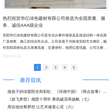
展前景的施工技术，使用先进的施工工具。在项目实施过程中使用
BIM数字化模型生产技术和装配式施工技术，使施工和建筑信息化完
美结合，降低工程施工成本，进一步增强公司在工程施工等领域的市
热烈祝贺华亿绿色建材有限公司推选为全国质量、服
场声誉和份额，提升公司核心竞争力，增加公司新的利润增长点和盈
务、诚信AAA级企业
利水平，为公司未来一段时间的发展奠定坚实的基础。为了适应市场
安阳华亿绿色建材有限公司是专业从事外墙保温及保温结构一体化推
经济发展的需要，公司积极探索发展新思路，积极响应国家号召，
广及销售、施工的综合性企业。公司坐落于河南省安阳市文峰区，毗
以“质量求生存，信誉求发展，安全求效益，管理拓市场”的企业精
邻安阳高铁站及京港澳高速，交通便利，地理位置优越。公司注册资
神，在公司董事长兼执行董事李芬香的带领下，安阳润原建筑工程有
金1000万元，主要经营混凝土保温幕墙体系即CCW体系、陶瓷薄板
限公司携手社会各界，砥砺前行，为安阳市发展做出应有的贡献。
2024-12-16
装饰保温一体板、河南澳科保温节能材料、三棵树工程涂料。 公司倡
导 “科技改变生活，绿色改善生活”的环保理念，专注研发环境友好型
1
2
3
4
5
保温结构体系，在大量降低建筑垃圾和化学产品污染的同时，又确保
推荐资讯
施工简单方便并缩短工期。自2017年在安阳已经成功施工工程案例：
金秋九里庭院、迦南美地、万和城、建业花园里、御湖宸院等。通过
公司全体人员的不懈努力，公司被授予安阳市房地产业商会理事单
·
做孩子的绿茵阳光和彩虹、《诗画中国》《商企故事》开
位、安阳市建设科技协会理事单位，荣获2019年度安阳市建设科技协
机
·
《放飞梦想》感恩十周年 乘风破浪再扬帆（七）
会优秀企业、安阳建设工程建材信息企业报价推荐报价信息。公司立
·
用吉他诠释梦想 让艺术修复心灵（六）
足于当代建材现代化发展前沿，依靠科技、勇于探索，以优质产品、