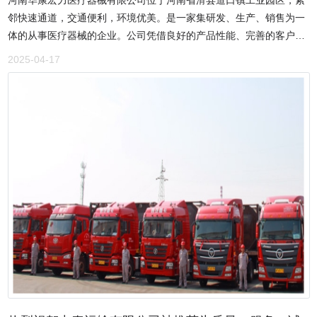
河南华康宏力医疗器械有限公司位于河南省滑县道口镇工业园区，紧
珍藏品等品种，还顺应市场需求开发出了定制酒、高端酒。酒体窖香
邻快速通道，交通便利，环境优美。是一家集研发、生产、销售为一
浓郁、香味谐调、绵甜爽口、尾净余长，入口甘美醇厚，回味经久不
体的从事医疗器械的企业。公司凭借良好的产品性能、完善的客户服
息。 洹河玉液既有五粮工艺的核心技术，又有“三千年老酒”的酿造基
务，运筹帷幄，在行业内构建了一个完善的服务营销网络。公司建立
因。近年来，多次荣获豫商大会河南特色产品金奖、诚信经营示范企
2025-04-17
了严格的质量保证体系。主要产品：声疗、光疗、电疗、磁疗、冷
业、安阳市知名商标，爱心企业和重点推荐产品等各类奖项和荣誉。
疗、热疗、蜡疗、气疗、音疗、压气疗法、按摩疗法、牵引疗法、PT
洹河玉液，古法传承，匠心品质见初心，安阳市豫北酿酒有限责任公
运动疗法、OT作业疗法、多功能牵引床、中药熏蒸治疗机、密闭煎药
司十年磨一剑，以前瞻性营销理念，把酒文化与殷商文化底蕴相结
包装一体机、语言疗法、康复评测产品及进口康复产品。公司立足“自
合，将安阳的物质文化遗产——三千年的“洹河玉液”打造成安阳的又
主创新、自主品牌”的发展战略，凭借前瞻的市场意识和综合实力，采
一张城市形象名片。洹河玉液，每一滴都是历史的回味，每一滴都在
用可靠的生产工艺技术，不断在技术、质量、营销等方面积极探索创
书写着新时代的盛世华章！
新，目前共向市场推出了康复设备、牵引设备、熏蒸设备、中药制剂
设备、病房护理设备和医用耗材六大系列产品，是一家生产多功能牵
引床厂家，同时我们生产的中药熏蒸治疗机价格合理，品质良好，河
南中药密闭煎药包装一体机供应商致力打造行业内的康复理疗设备制
造基地，公司产品均为卫生部医疗建设要求配置品种。河南华康宏力
医疗器械有限公司发展迅速， 产品遍布各级医疗单位，公司于开业至
今，已获得3项产品技术生产奖项，1项产品外观奖项，中国质量诚信
AAA级荣誉证书等多项荣誉。公司遵照华康宏力宣言，以人类健康事