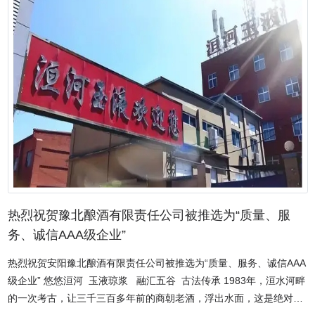
止。在行业内外，不管是品质还是品格，都受到极大的好评。 常保智
说，森昊服饰公司之所以能拥有今天的成绩，是因为做到了真正地站
在客户的角度想问题，帮助客户发现问题，并可以很好的解决问题，
与此同时，他们还在想着如何在可以帮助客户降低成本的基础上，为
客户创造更大的利益，注重自己的承诺，也是对自己的鞭策。在全球
经济迅猛发展、日新月异的今天，安阳市森昊服饰有限公司将品质的
好坏作为决定公司的生存价值，并将会一直致力于品质的全面提升，
为把公司打造成卓越的服装企业而努力不懈。常保智对自己的每一个
角色都很尽职尽责。作为企业家，他创办企业，白手起家，使企业走
向正轨，发展壮大。他在把企业做大做强的时候，时刻不忘自己的社
会责任。在疫情防控这场没有硝烟的阻击战中，2020年分别向街道办
事处、学样、企事业单位等坚守在疫情防控一线的工作人员，捐赠价
值两万余元的防护衣、护目镜、消毒液及生活用品等防护物资；2022
热烈祝贺豫北酿酒有限责任公司被推选为“质量、服
年向北关区慈善总会捐款三万元，又紧急购买酒精、口罩和免洗手消
务、诚信AAA级企业”
毒凝胶分别向区政协、应急管理局和多个街道办事处捐赠三万余元的
热烈祝贺安阳豫北酿酒有限责任公司被推选为“质量、服务、诚信AAA
防疫物资，用于疫情防控，用实实在在的行动，为打赢疫情防控阻击
级企业” 悠悠洹河 玉液琼浆 融汇五谷 古法传承 1983年，洹水河畔
战贡献力量。除此之外，公司先后在捐资助学、疫情防控等向社会捐
的一次考古，让三千三百多年前的商朝老酒，浮出水面，这是绝对的
助数十万元。2021年5月，常保智被评为安阳市北关区劳动模范先进