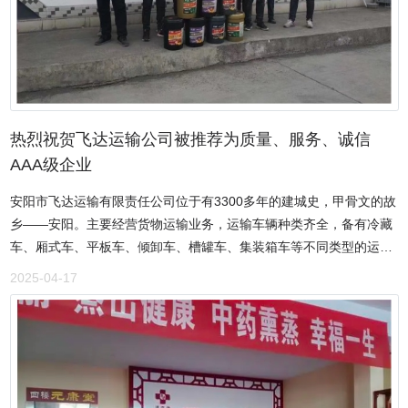
商、税务、银行等方面的高度肯定，多次被授予爱心企业等荣誉称
号。安阳亿源冶金材料有限公司成立以来，凭借“打造冶金精品，坚持
诚信经营”的方针，秉承“质量第一，顾客至上”的经营理念，为广大客
户提供优质的服务，经各大钢厂使用验证，现已被列为推荐使用产
品，并建立了庞大的营销网络，深受用户的好评！在公司领导及全体
员工的不懈努力下，已发展成为当地同行业(铁合金系列产品和耐火材
热烈祝贺飞达运输公司被推荐为质量、服务、诚信
料)的知名企业，为我国钢铁工业的发展做出了应有的贡献。安阳亿源
AAA级企业
冶金材料有限公司部分产品介绍1、碳化硅可以防止析出碳化物，增
安阳市飞达运输有限责任公司位于有3300多年的建城史，甲骨文的故
加铁素体量，减少白口。2、显著地提高切削成性、改善机械性能。
乡——安阳。主要经营货物运输业务，运输车辆种类齐全，备有冷藏
3、增加流动性、使铁水成分稳定，防止偏析现象。4、减少壁厚敏感
车、厢式车、平板车、倾卸车、槽罐车、集装箱车等不同类型的运输
度，使组织致密，切削面光洁。5、增强石墨形核能力和增加石墨核
汽车，以及大型装卸机械，能适应社会需求，向客户提供各类货运服
心。6、对于球墨铸铁来说，碳化硅是强力的脱氧剂，可减少球化剂
2025-04-17
务。公司的货运网络覆盖全国，并且运力雄厚，管理严谨。公司严格
添加量，提高球化率。7、还原已生锈废料以及合金，降低铁水成
按照ISO9002质量体系标准要求，进行“PDCA”式循环质量管理，全员
本。8、消除铁液的氧化因素，减少炉壁氧化，延长炉壁寿命30%。
参与，全面透彻，相互监督，全程监控。把服务质量意识，深入到公
9、强力的脱氧作用、净化铁水硅铁孕育剂75#72#国标质量，天规格
司的每个角落，确保高质量完成每一次运输任务。不断创立最佳服务
粒度:1-3mm、3-8mm、3-10mm。用途:炼钢铸造孕育剂脱氧剂。稀
质量信誉，最佳企业形象的同时，超前完成了设备更新，人才培养的
土孕育剂。稀土元素是铸铁高效长效孕育剂的重要组元我国稀土资源
工作。公司倡导实事求是的思想理念，本着以客为本、服务领先的经