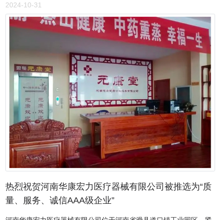
陈年佳酿，凝聚着遥远祖先的智慧。从商朝老酒到洹河玉液，经历了
者，在全国第七届道德教育新闻人物评选活动中，常保智被授予“全国
2024-10-31
历史与岁月的沉淀，一脉相承，见证着中华酒文化的悠长与厚重。
第七届道德教育新闻人物”荣誉称号。先进事迹被《人民日报》人民
1958年，洹河南岸数十家白酒作坊进行重组，成立了安阳市真正意义
号、今日头条、搜狐、百度、腾讯、《中国现代文化报》、315消费
上的第一家酒厂，并注册“洹河”商标，大批量生产玉液、大曲、特
文化网等媒体报道。
曲、二曲等优质系列白酒，远销大江南北，洹河玉液迎来了一个崭新
的时代。六七十年代，安阳酒厂与五粮液酒厂交流酿酒技术后，按照
传统五粮工艺建池选料，融汇五谷精华，采用太行山脉地下深井矿泉
水，双轮发酵、分层蒸馏、量质摘酒、分坛窖储了洹河玉液酒。 在豫
北酿酒有限责任公司的地下酒窖，数千坛洹河玉液基酒在恒温、恒
湿、无光照的环境中陶坛储存，自然老熟。入坛的基酒经过时间洗
礼，酒中的微量成分相互作用，早已转化为香味更加细腻、丰满、温
润、醇厚的老酒。每坛洹河玉液老酒的盖子下面，六七十年代入坛当
日的报纸，不仅证明了每坛酒的出生日期，也记录着时代的印记。存
封的这坛坛老酒作为调味酒，足以支撑洹河玉液生产到数百年之后。
另有数十坛老酒将永存地窖，给后人留下火种和希望。专家把储藏20
年以上的酒比做液体黄金，洹河玉液的老酒已达六十年，更清澈、醇
热烈祝贺河南华康宏力医疗器械有限公司被推选为“质
香，风华醇美，将会愈久愈浓，愈来愈香。 洹河玉液现有“洹河”和“洹
量、服务、诚信AAA级企业”
河玉液”两大系列白酒，产品涵盖三十五年陈酿、盛世安阳、小瓷瓶、