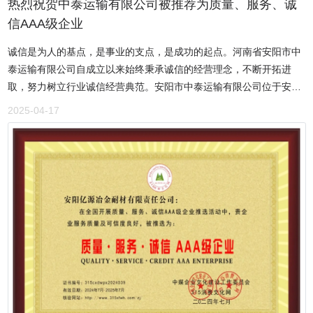
业为己任，本着客户满意为宗旨，不懈努力，注重技术开发及完善的
热烈祝贺中泰运输有限公司被推荐为质量、服务、诚
售后服务体系，赢得了用户的信赖。我们通过设立在行业内中心城市
信AAA级企业
及代理的分支机构，为多家医疗机构提供可靠的产品和服务。
诚信是为人的基点，是事业的支点，是成功的起点。河南省安阳市中
泰运输有限公司自成立以来始终秉承诚信的经营理念，不断开拓进
取，努力树立行业诚信经营典范。安阳市中泰运输有限公司位于安阳
市龙安区烟厂路中段，创建于2014年7月，注册资金一百万元。现有
2025-04-17
大、中型运输车辆上百辆。经营业务有：道路普通货物运输、货物专
用运输（罐式容器）、国内道路货运代理、道路运输信息咨询、机械
设备租赁等相关业务。董事长王俊昱自2002年以来从事道路运输行业
多年，并与2014年创办了安阳市中泰运输有限公司，在多年的道路运
输行业中立足本职工作，在公司不断前进的道路上,一心扑在运输行业
的工作上,以满腔的工作热情,为广大客户货运提供方便、快捷、安
全、舒适的优质服务。2020年中泰公司响应国家十四五规划号召，加
快推动产业、能源、交通运输等重点领域结构调整，建立绿色生态屏
障，助力实现“碳达峰、碳中和”目标，科技创新，重磅出击斥巨资数
千万推进新能源车运用，打造出具有低碳、高效、智能运输，助力碳
达峰、碳中和目标实现，推进新能源生态圈建设。在董事长王俊昱的