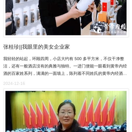
张桂珍||我眼里的美女企业家
我轻轻的站起，环顾四周，小店大约有 500 多平方米，不仅干净整
洁，还有一般酒店没有的典雅与独特。一进门便能一眼看到黄帝内经
酒的百家姓系列，满满的一面墙上，陈列着不同姓氏的黄帝内经酒，
显得庄严大气，品味高端，不同凡响。四周的亚克力橱窗里也分别展
2024-12-16
示着黄帝内经酒的高端单品，比如 : 黄帝内经酒的恣逍遥 · 醉宋韵系
列、酱香系列、浓香系列、喜酒系列等等。酒店的正北有一个三米长
的高端原木大茶台，茶台两侧是精致的茶具和茶品展架，架上摆放着
精美的茶具和各类精致茶品，以及夏总多年收藏的上品普洱和白茶。
茶台后面是一个皇帝内经酒的销售分布地图，地图上方赫然写着让黄
帝内经酒成为中国前三甲的金色字迹。从这个茶香缭绕的小天地里，