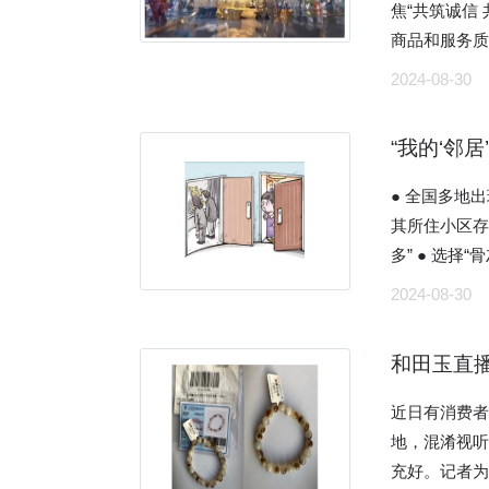
焦“共筑诚信
欢迎。目前，
商品和服务
播”。 消
活。 在今年的315晚会中，曝光了制造水军的主板机、防火玻璃“不防火”、灭
2024-08-30
海淀区的大学
不了火的灭火
是打开了“明
婚恋平台套路
会先看一下商
“我的‘邻居
如下： 1.网络水军主板机灰色产业链 将20块手机主板，安装在同一个主板机
说，“以前只
箱内，组装成
● 全国多地
面里，一名
起来，就可
其所住小区存
菜，食材摆放
戏、操纵发帖
多” ● 选择“骨灰房”的业主，大多生活在一、二线大城市，而大城市存在着墓地
年来，多地推
者”。 2.防火玻璃不防火 315晚会探访了天津一家专业生产防火玻璃的企业，然
价格高、管
管理办法（试
2024-08-30
而在生产线
小区购房用于安置骨灰盒进行祭
视频信息上
追问下表示
违背了民法
餐饮服务食
和田玉直播
防火处理，“
不得妨害公共秩
建网站的餐
是玻璃企业
快出台相关
作现场。 近
近日有消费
自己生产的
理。要想从根
的京东外卖宣
地，混淆视
品。 3.灭不了火的灭火器 2024年1月初，315晚会来到了华中地区知名的五金
画/高岳 □ 本报记者 韩丹东 □ 《法治周末》见习记者 王意天 本该是低头不见抬
通“后厨直播
充好。记者
机电市场很