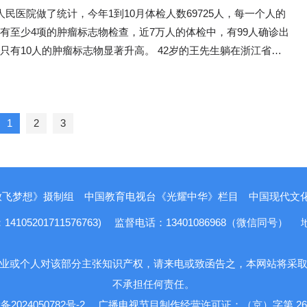
首要位置，为了讨要说法，我不得不诉求各位领导，将事情说明清
签等。 监管者—— 全天候“云监督”效率高 近日，安徽省
店铺名称，也不是直播间名称，内里却装着非新疆产和田玉卖给消
钻，炫彩贝母面，玫瑰金，表径29，二手全套店铺质保一年支持
不办，将企业长时间停水停电，目的是企图将企业置于死地。 河
到了化名小李的投诉者。小李介绍:“通过网友，知道同程金融App可
省人民医院做了统计，今年1到10月体检人数69725人，每一个人的
那就是大家口中的“骨灰房”，平时一般都空着，清明期间才有人
正处理，给我一个公道！ 此致 敬礼 郝玉周 2019年8月
600多家餐饮商户接入外卖平台“阳光厨房”，开通了“后厨直播”功
模糊，混淆视听，昭然若揭，无异于挂羊头卖狗肉。消费者需要的
换货服务”，且该表背面图片显示钢印号为1792289，网店标价为
楼阳生曾长期在福建和浙江省工作，担任过浙江金华市长、丽水市
上说购买它的礼品卡，然后把礼品卡通过商城回收卖了，填写自己
有至少4项的肿瘤标志物检查，近7万人的体检中，有99人确诊出
的房子还经常欠缴水电费和物业费，门口贴了很多张缴费单”。 记
者一同点开直播页面的，还有蜀山区市场监管局的工作人员。
是偷换概念的欺骗。 近年来和田玉直播兴起，在发展的
又在海南省、湖北省、山西省工作。他曾担任山西省委书记，对招
就把钱打给我了。”让人费解的是，同程金融App为什么不直接贷
人的肿瘤标志物显著升高。 42岁的王先生躺在浙江省人
小区仅大门附近的两栋楼，这样装饰的房间就有10多套。 近年
人员需要线下跑点检查，不仅费时费力，也难免出现盲区。如今，
尽人意的地方，但是不应该成为行业“潜规则”被某些不法商家利
1月10日、11日，刘小姐通过微信询问客服了解到手表有优惠后，经过
极为重视，他的一个重要理念是招商引资要正向激励、负向倒逼，
非要绕这么大个圈子才让消费者拿到钱呢?这究竟是礼包产品，
科病床上，对于自己接下来的一系列手术、放化疗阶段忧心忡
光有小区存在“骨灰房”，有的小区一个楼栋存在多个“骨灰房”，或
直播”，监管人员可以对餐饮商户进行线上全天候可视化监督。
问，和田玉直播潜规则到底在割谁的韭菜。 一、消费者，消费
最终以5.1万元价格成交。2017年11月11日至17日，刘小姐通
 并且，为了推动河南省经济转型和“我为群众
金融贷款呢?小李介绍:“购买礼包的价格一共是40000多元但是我
，怎么就得了肠癌，还是晚期了？” 让王先生懊恼的是，仅仅
骨灰房”。江苏一位房地产业内人士向记者透露，有楼盘开盘时，
市场监管局民众分局相关负责人表示，“后厨直播”功能上线后，
害，自然会吃一堑长一智，逐渐失去通过直播购买玉石的兴趣。
式支付商家货款5.1万元，商家于11月23日回复刘小姐“最迟周日
活动，帮助企业解决好面临的突出问题和瓶颈制约，河南省从
28000多元。复杂的礼品包装，一次改头换面的回收变现，小李
的体检状况一切正常，特别是几个肿瘤标志物没有一项异常，怎么
大城市的购房者前来，其中就有不少人买房用来当作“骨灰房”。
“云监工”，一天就能巡查上百户餐饮店。发现问题可一键完成智
台，网络平台对直播商家需要建立监管、投诉机制，一旦消费者被
月份开展“万人助万企”活动，对此，已经投资超过18亿的国美食品加
钱，就这样被同程金融“消化”了。仅在一家投诉平台上，关于同
1
2
3
找上门了？ 王先生的悲剧并不是孤例，在各大医院
到，各地因为风俗不同，“骨灰房”的选择也有所不同，一些人购
监管、电子巡察整改等8项任务办理，还可以远程督导整改落
的信誉。 三、法律，法律是一个社会公平正义的保
后，发现收到手表的镶钻数量、大小、钢印号码都不同，与原先协
建设项目，也希望在“万人助万企”中得到帮助。但是，郑州市规
的投诉就高达36755条，内容包括:同程金融高利贷、同程金融捆绑
以及肿瘤科，那些只看重肿瘤标志物而忽视相应影像检查的病人并
灰房”时会向“风水先生”咨询，这也导致有小区出现“骨灰房”扎堆的
电信数字集成部智能视频中心主任徐松林表示，“互联网＋明厨亮
实体店，还是在网络平台，任何地方都不是法外之地。知假售假，
同一款手表，于是要求退货。商家以二手商品不支持退货可以换货
美仓储有限公司存在的问题视而不见，让“万人助万企”变成了一
他们确诊癌症后，都会忍不住抱怨：为什么体检时肿瘤标志物检查
24小时监控，这不仅促使餐饮企业规范经营，还能在食品安全事
充好，损害消费者的利益，就应该得到严惩。 真心希望所有网
 2017年12月2日至30日期间，刘小姐和贸易
司的银行贷款利
8日福建省消委会投诉部主任段建平收到
的？ 钱江晚报搜罗了杭州几大医院的体检、肿瘤
区、楼层，还要求其在“骨灰房”门口贴上白色或绿色对联，再将
溯源的关键证据。 不少地方采用“AI＋后厨直播”，让监管更
举报热线，给消费者一个拿起法律武器维护自身权益的通道，不能
交付的手表与图片上的手表差异、商家应否接受退货等，进行了多
入、职工工资收入等直接经济损失高达20亿，有的员工已经家破
不卫生大头菜的举报。随后，福建省消协就联系相关人员来到了樟
放飞梦想》摄制组
中国教育电视台《光耀中华》栏目
中国现代文化报
年关为大家好好说一说体检中的肿瘤标志物这件事，它和肿瘤到底
铁门，用纸将门锁锁眼盖住等。“我现在有些犹豫，这么干同楼层
川省巴中市恩阳区市场监督管理局联合饿了么、中国移动公司搭建
”侵蚀我们公平正义的消费环境。（老柯） （责任编辑：土
。因协商无果，刘小姐按照收据及实体店显示信息将“奢客名
累累。群众多次大闹股东会，反映强烈。他们一致认为，如政府有
田地里有农民将原来公社用来收集肥料的化粪池腌制大头菜，粪
检中该怎么进行检查？ 图片来源：视觉中国 1 肿瘤标志
适 业主实际用途难限制 为什么明明
5201711576763)
监督电话：13401086968（微信同号）
慧监管平台。该平台内置AI智能分析模块，精准识别7类风险行
市浦东新区人民法院，后经撤诉，又诉至金山区人民法院。 金山
司股东及广大商户会积极配合服从政府安排。但无论怎样不能让这
国。 福建省人大相关人员认为应
偏选择在商品房里放置骨灰盒进行祭奠呢？ 记者调查发现，选
立即向商户和监管部门同步预警。商户需在2小时内上传整改反
审理后认为，买卖双方从协商到成交整个过程具有明确的指向性
批A类重点建设项目继续闲置，让公司和群众的经济继续损失，
案件采取司法手段，严肃追究法律责任。然而，却因为没有相关的
忙，不过王先生很注重每天的饮食，工作再忙也要保证按时的一日
的业主，大多生活在一、二线大城市，而大城市存在着墓地价格
发线下核查，形成监管闭环。浙江省宁波市镇海区上线“网络餐饮
业或个人对该部分主张知识产权，请来电或致函告之，本网站将采
“1792289”的石英女士手表，被告交付的标的物钢印号与约定不
目符合郑州市发展大物流经济的需要，能增加国家税收和繁荣当地
，只能对违法者处以2000元罚款，消费者还无法向生产者索赔。
贵、租期短等现实问题，让亲人“入土为安”的代价不小。 “太贵
智治平台”，借助AI巡查直播掉线、镜头模糊等问题。
不承担任何责任。
标的物错误导致的违约；原告收货后明确表示异议并要求退回，被
他们迫切要求：①为该企业供水供电。②在有关部门的监督下使项
下，福建省消委会受福建省人大委托开始起草《福建省保护消费者
这次的考试成绩很不错，除了肺部有些结节需要进一步检查外，同
”前段时间，咨询完附近墓地的价格后，北京市朝阳区的赵女士不
天无理由退换货”而接受，不能为了达成交易“强买强卖”；本案被告
备2024050782号-2
广播电视节目制作经营许可证：（京）字第 263
办理各种手续。 郑州市规划局能给企业办理(建设工
》，经过反复讨论，1987年9月4日，福建省六届人大常委会正式