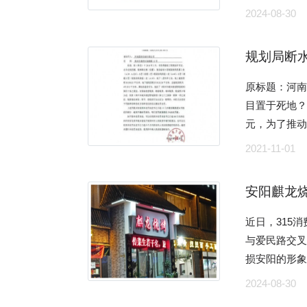
头见的邻居
通“明厨亮灶
家，请专家进行鉴定。 记者先后从某和田玉
2024-08-30
们所说的灭
不会响起。
聚焦四大方向
专家鉴定，
员称:“如果
苏南通某小区的赵先生心底
播”的商家，
舌。 手串一：直播间说是和田玉糖白玉，专家鉴定结果为：糖玉经过酸洗呈现
实话告诉你。”
到对门有动
意开‘后厨直
出来糖白效
剂的规定，A
人，打开了
但也有消费者
戴，佩戴会
原标题：河南
的店铺售卖的
间里摆着两
省杭州市滨江
高，竟然采
目置于死地？ 河南国美仓储有限公司成立于2012年12月，注册资金为
20%，质量是没有最差。 4.梅菜扣肉原
出现在他的视野里。 “我的‘邻居’不是活人！”原
自己信赖的餐
用化学药水
元，为了推
地有个别企
就是专门用来
非操作台，
取更高的利益
食品加工及仓储物流建设项目。 
头与躯干连
2021-11-01
么办”？ 赵先生的遭遇并非个例。据公开报道和《法治日报》记者调查采访，
院财经战略研
串二，为一
河南蓝森环保
必须进行严格
全国多地出
者之间的共
石，也就是
保局以“惠环
肉批发价格在
所住小区存在
安阳麒龙
频就是店铺的
田玉，更不要说新
2015年，河
左右。对当
多”。 那么，商品房能否买来专门安置骨灰盒进行祭奠呢？“骨灰房”是否侵犯了
来一天中最忙
喜爱根植于
目为河南省第一批A类重点建设项
肉替代五花肉做梅
近日，315
其他邻居的
单器中传来的
好会是一种
完工。公司占
2020年起
与爱民路交
节来临前夕，记者展开了调查
平方米的外卖
的混淆视听，以次充好的情况。
能容纳商户3000余
间里，到处可
损安阳的形象。 我们一行三人去吃饭，点了四个菜，其中的三
去年，湖南长
饭，按订单信
而殊不知和
全，被河南省
元!”销售人
了，第四个
网络平台看中
2024-08-30
卖取餐台上
疆和田地区
建设过程中，却在郑
调节生理紊
是四个菜，
达，关键是
团外卖用户可
为： 1: 透闪石矿物成分在98%以上； 2:密度大硬度高，质地细腻，摩氏硬度