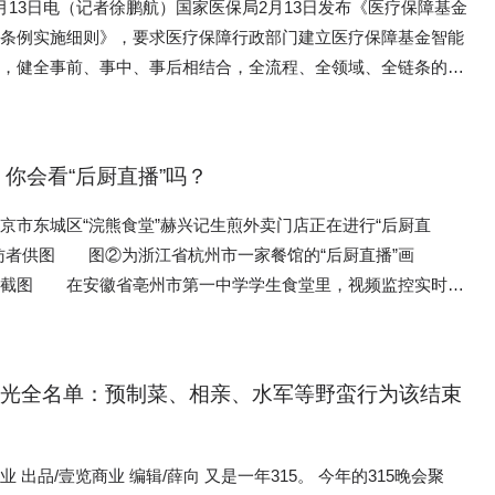
月13日电（记者徐鹏航）国家医保局2月13日发布《医疗保障基金
理条例实施细则》，要求医疗保障行政部门建立医疗保障基金智能
度，健全事前、事中、事后相结合，全流程、全领域、全链条的智
，并对应当及时移送公安机关的行为进行明确。 细则明确，医
部门在基金监管工作中发现下列行为，涉嫌构成违反治安管理行为
罪的，应当及时移送公安机关，包括组织、参与或者协助定点医药
你会看“后厨直播”吗？
诱导参保人员虚假住院骗保；组织倒卖、转卖医保药品；组织或者
刷医疗保障基金，或者骗取生育津贴、医疗救助基金等。 细则
市东城区“浣熊食堂”赫兴记生煎外卖门店正在进行“后厨直
保障经办机构应当履行协议管理职责，对定点医药机构申报的费用
访者供图 图②为浙江省杭州市一家餐馆的“后厨直播”画
核、智能审核、抽查审核、核查检查等医疗保障基金使用管理措
截图 在安徽省亳州市第一中学学生食堂里，视频监控实时显
的关键场所。 张洪金摄（人民视觉） 菜是现炒的吗？后厨
师操作规范吗？……点外卖时，不少人有这些疑问。为了满足消费
越多的餐饮商户开始进行“后厨直播”——在后厨安装摄像头，全
会曝光全名单：预制菜、相亲、水军等野蛮行为该结束
、炒菜、出餐过程。 不久前，中共中央办公厅、国务院办公厅
一步强化食品安全全链条监管的意见》，提出“推动平台和商户实
明厨亮灶’，强化无堂食外卖监管和社会监督。” “互联网＋明厨
年的315晚会聚
频监控和互联网技术，对餐饮单位后厨进行实时直播，受到消费者