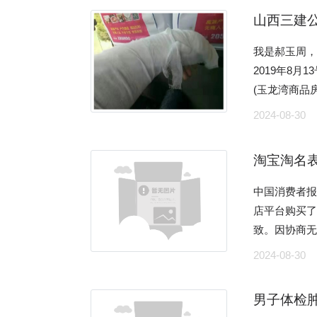
郑州市城乡规
位工作人员
上到了在我
有周边小区类似户型的一半。 以
播’时，有点
为：6—7，密度：2.98(+
山西三建
出规划建筑面
听花酒的专
个菜还没有
勃勃地搬家
透明’的工作
符合这些特
法行为为一
荷提取物。 6.婚恋平台套路深 近年来，婚恋平台受到诸多关注。近期，315晚
个菜，因为
备透透气时，
我是郝玉周，
食堂”项目门
为代表，质
总体规划的
会先后通过珍
一脸不情愿
隙。 一次，李云出门时偶然听到保安对着对讲机说：“现在年轻人胆子真大，
2019年8
况，通过自
虽说都可以
并经过积极
恋红娘”在专
有态度说：不快。 我们作为一个消费者，我们要的是服
这种阴气重的
(玉龙湾商品
统会通过绿
田玉最为上
不给办理(建
人”;接着通
品卫生、就
宜的租金，李
1509392
论‘猜’品质
度上要差强
2024-08-30
全为由，于2017
客户的其它可
培训，希望麒
习俗不能见光
方木的时候
播’。”李浩
样就给了很
完善《建筑工程规划许可证》。 
虑、离异后
素养，道德
金都比周边便宜不少。 没住两天，李云就搬
没有外科医
看到甘肃省兰
有鉴别能力
余建设资金
7.令人不安的宝马传动轴 在一段宝马车
淘宝淘名表
明城市，麒
得慌”。 这样的“骨灰房”，天津也有。天津滨海新区的王先生是一名空调安装师
中医院的医
记煌”的后
玉，甚至不
投入使用，
R挡和D挡切
象。
傅，他告诉记
说我需要做手
不少商家已经
大一定程度
中国消费者报
此，公司多次
多位宝马53
房”。那次，
为我办理了住
的“李记小油
常大的欺骗
店平台购买
时任郑州市长
的传动轴异响
王先生印象
房，声称有
24小时的直
知消费者所销
致。因协商
在相关部门的
传动轴可以
盒与各种供
排护工。8月
模一样。”店
者注意到，某
金山区人民法
跃华也进行批示督办。 面对上级领导批示，
轴并不能彻底
2024-08-30
去像一个灵堂的布置。 “我被吓得一哆嗦
手续，由于
店外卖订单量
间所售卖的
付违约赔偿款1万元。 2017年8月24日，
囗头承诺，
肚明。车主
来。”王先生
自己没钱。
作规范，生
少，这是不
时，上海某贸
避而不见，也
患，宝马厂家
才硬着头皮将空调安装完。 按照王先
男子体检
到劳动监察部门咨询情况。 在认真贯
卖平台普遍对
商品，在外包
她“怦然心动”
位谈话，结
会播出前，宝马汽车官
保洁员指着