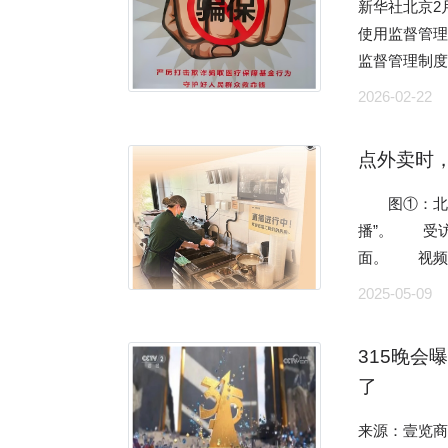
新华社北京2
使用监督管
监督管理制
能监管体系
2026-02-22
疗保障行政
或者涉嫌犯
点外卖时，
机构拉拢、
参与空刷套
图①：北京
要求，医疗
播”。 受
采取日常审
面。 视频
施。
示食堂后厨
2025-05-09
干净吗？厨
者需求，越来
315晚
程直播备菜
了
印发《关于进
行‘互联网＋
来源：壹览商业 出品/壹览商业 编辑/薛向 又是一年315。 今
亮灶”借助视