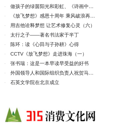
·
做孩子的绿茵阳光和彩虹、《诗画中
国》《商企故事》开机
·
《放飞梦想》感恩十周年 乘风破浪再扬
帆（七）
·
用吉他诠释梦想 让艺术修复心灵（六）
·
太行之子——著名书法家于半丁
·
陈环：读《心田与子孙耕》心得
·
CCTV《放飞梦想》走进珠海（一）
·
张书瑞：这是一本早读早受益的好书
·
外国领导人和国际组织负责人祝贺马年
新春
·
石英文学院在北京成立