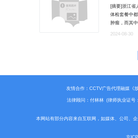
存权利放在
播”专属标
宝”，这不是
英表，外圈满
懒政惰政不理
315晚会找
[摘要]浙江
闭的房间说，
楚。以恳请领导能够公
合肥市蜀山区
费者，产地
七天无理由退
南省委书记
以借钱。网
体检套餐中都
来祭奠，“有
29日
能。与消费
是明明白白消费，而不
5.8万元。 刘小姐通过网店平台联系客服，并应要求加了客服“沈公子”的微信。
委书记。后
的收款账户，
肿瘤，而其中只有10
者数了下，该
过去，监管
同时也有些不
2017年1
商引资工作
款给消费者，
民医院肿瘤
来，多地被曝
2024-08-30
借助“后厨
用。记者不仅要
多次协商，该表
实行一抓到底招商引资责任制。
还是变相发放
忡，“我才40多岁
某一层都是“
广东省中山市
者一旦被坑
过微信转账方
办实事”实践
实际到手只有
半年前，他
吸引一批周边
监管人员化身
二、网络平
前发出”。 2017年11月29日，刘小姐收到了从淘宝店里购买到的“名表”，仔细
2021年6
近三分之一的
只有半年时间，晚期肿瘤就
记者调查了解
慧通知、台账
商家坑骗，会直接影响平台
地查看表面
工及仓储物流
程金融App
的体检中心
买、布置“骨
实。 上海
障，不管在
定好的不是
划局对河南国
销售等。 为什么会有315晚会 315晚会的由来还得从我国第一部保护消费者合
不少见，当
现象。 河北沧州的刘先生前段时间为购买“骨灰房”而咨询“风水先生”，不仅被
灶”可以进行
坑蒙拐骗，以次
等为由，拒绝刘小姐的退货请求。
句口号和空话。 5年停水停电，已经使河南国美仓储有限公
法权益的地方法规说起。 1987年2月2
正常？肿瘤是什么时候跑出来
推荐了几个小
件发生后提供
络平台公开
公司为实际
息、公司年收
樟岚村腌制
友情合作：CCTV广告代理融媒《
科数据，在
房门换成老式
加高效。四
任由这些“潜规则
次沟通和争论
妻离，负债
岚村，看到
有什么关系？我们在体
的邻居可能会来找我。” 逝者安息但生者不
法律顾问：付林林 (律师执业证号：1410
起后厨直播智
火）
品”诉至上海
新规划，公
便、卫生纸掺杂其间。 一时间，案件震动全
物的“障眼法” 让他没能早早发现肠癌 王先生是一家国企的中层领导，身材削瘦
有正规墓地，偏
为，发现异常
区人民法院
个河南省第一
对这起恶性
的他工作很
择“骨灰房”
馈，超时将触
本网站有部分内容来自互联网，如媒体、公司、企
——钢印号为
更何况该项
法律法规依据
三餐。 半年前，单位组织了体检，已经步入中年的王先生把每年的体检当做一
高、管理费用
食品安全风险
符，属交付
经济。现在
在这种背景
次大考，而
了，买不起。
告应依据“七
京ICP
目运转经营。③依法完善
合法权益条例