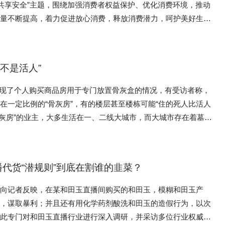
 共享安全”主题，围绕加强消费者权益保护、优化消费环境，推动
美团、京东、饿了么等平台均鼓励入驻餐饮商户进行“后厨直
质量不断提高，着力促进放心消费，释放消费潜力，呵护美好生
费者—— 希望“后厨直播”成为商家标配 临近中午，北京市
生曾瑛像往常一样点开外卖APP，但没有直接进入商家页面，而
器、梅菜扣肉里的“糟心肉”、神乎其神的听花酒、AI换脸诈骗、
厨亮灶”界面。 “我最近才开始注意到‘明厨亮灶’这个功能。我
深、令人不安的宝马传动轴、同程金融App礼品卡套路多。 具体
家的后厨是否干净，再决定要不要下单。”曾瑛边滑动页面边
’不是活人”
能看评价、看评分，现在还能看到后厨，放心多了。” 实时画
一台主板机，一台机子就可以控制20部手机。主板机，不断叠加
出现了个人购买商品房用于专门放置骨灰盒的情况，有受访者称，
后厨工作人员戴着口罩和网帽正在炒菜，另一名工作人员则在切
以组建成千上万台手机的网络矩阵，有这样的设备，可以操纵游
在一定比例的“骨灰房”，有的楼层甚至楼栋可能“住的死人比活人
整齐，地面干净。“这些细节，比评分更直观。”曾瑛说。 近
数量，操控网络投票，“你就是网络世界里可以操控一切的王
出政策，鼓励“后厨直播”。《上海市网络餐饮服务食品安全监督
理费用贵、租期短等现实问题，于是在位置比较偏僻、单价便宜的
行）》提出，鼓励入网食品经营者实施“互联网＋明厨亮灶”，将
上，并没有看到给玻璃喷防火液及晾干等工序。一位工人在被多次
奠 ● 个人购买商品房专门放置骨灰盒的行为，
传至其加入的第三方平台，接受社会监督。江苏省常州市出台网络
，厂区生产线上的防火玻璃其实就是普通的钢化玻璃，没有做任何
典中的公序良俗原则。《殡葬管理条例》也规定，办理丧事活动，
品安全管理相关规定，推动入网餐饮服务提供者在第三方平台、自
代货“潜规则”到底在割谁的韭菜？
人家要假防火，打个标就行了”。为了拿到合格的检测报告，产品
序、危害公共安全，不得侵害他人的合法权益 ● 立法机关应尽
饮服务经营活动主页面显著位置，以视频形式实时公开食品加工制
自己去管理部门送检，所以会准备价格昂贵的合格防火玻璃，冒充
法律法规，对利用商品房安放骨灰盒现象进行法律层面的规范和管
期，多家外卖平台在“后厨直播”方面发力。今年2月，正式上线
者向记者反映，在某和田玉直播间购买的和田玉，模糊和田玉产
产品去送检，骗取合格检验报告，然后堂而皇之销售假冒伪劣产
本上解决问题，相关部门还应当对丧葬行业收费乱象进行整治 漫
布将“解决食品安全问题”作为平台建设的重要方向之一，对开
听，谋取暴利；并且还有用化学药剂酸洗和田玉的造假行为，以次
”功能的商家给予流量支持。目前，美团外卖已推动3万家门店开
为此专门对和田玉直播行业进行深入调研，并采访多位行业权威专
多灭火器都是从这里批发出去的，然而，一些商家低廉的报价和他