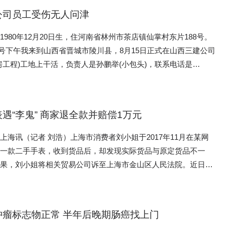
划局以该项目违法超建为由，对该项目罚款3295万元，并拆除超
称，听花酒的健康性是有国际专利的。负青这份专利代理人表示，
们之后来的另一桌上了。服务员一句道歉没有，还理直气壮说：这
为捡到漏了，李云赶紧付了定金。正当他兴致
紧张，担心出错。”林忠芳回忆道，“但时间一长，我就习惯了‘公开
0.15,-0.05)g/cm3； 3:结构以毛毡状为典型特征等等；
公司员工受伤无人问津
积4000㎡。在郑州市城乡规划局对该项目处罚时，认定该项目违
利里，提到的凉味剂，并不是什么高科技物质，就是我们常见的薄
做，之后对顾客爱理不理。我们觉得太慢就退了这个菜，说再点一
时，总感觉门口保安看他的眼神怪怪的。布置好房间，打开窗户准
环境，实时监督让我的操作变得更加规范、专业。” 美团“浣熊
征的玉石产地较多，以新疆昆仑山和阿尔金山地区产的新疆和田玉
般等次。而根据郑州市城乡规划管理条例，通过整改纠正能够符合
我们三个菜都快吃完了，就问服务员什么菜上的快。谁知服务员还
他发现对面有3户人家的窗户全用红砖水泥封死了，没留一点缝
1980年12月20日生，住河南省林州市茶店镇仙掌村东片188号。
店负责人李浩介绍，平台后端也可以实时观看入驻商家的直播情
地最佳，细腻润泽，同时还有青海玉，俄料，韩料，巴西料等等，
，该项目能够补办手续。因此，公司积极配合郑州市城乡规划局，
爱网、世纪佳缘、恋爱课等多家婚恋公司的面试，成为了一名“婚
的说：什么菜都不快。我们又问，烤羊肉串快吗？服务还是冷冰冰
月13号下午我来到山西省晋城市陵川县，8月15日正式在山西三建公司
研算法识别画面中的不规范操作，如出现地面不干净等情况时，系
称为和田玉，但是各地产出的玉石地域特征也比较明显，以新疆和
整改后符合了规划要求，但多次申请补办手续，郑州市规划局不但
业培训中，讲师强调首先要“抛诱饵”，捏造符合客户心意的“虚拟
务，包括饭菜质量、食
房子说住就住，一点儿也不害怕。”联想到被封死的窗户、特别便
房工程)工地上干活，负责人是孙鹏举(小包头)，联系电话是
色方框进行自动标记。 “过去点外卖像选盲盒，只能靠评分和评
乘，质地细腻温润，业界普遍认为其它产区产出的玉石从质地到润
设工程规划许可证)，反而仍然采用同样手段。再次以建设手续不
过客户的消费习惯、存款等信息“筛选客户有没有钱”;接下来，“堵死
餐环境以及服务态度等等，不知道餐厅的服务员有没有进行过专业
云感觉不对劲，经打听才知道，那些房子是“骨灰房”，根据当地
5228， 8月24日(星期六)下午三点多，我照常在工地上干活，我在切
，现在消费者更相信‘眼见为实’，这也倒逼外卖商户进行‘后厨直
人意很多，所以在市场价格上各地产出的和田玉价格差别很大，这
年9月1日下令将该项目停电停水。 停水停电的主要原因是未
能性”，让客户把婚恋平台当成唯一希望，用年龄焦虑、生育焦
龙烧烤店对服务员加强管理教育。作为服务行业首先注重:素质，
，所以才将窗户封死。也因为“骨灰房”的存在，小区的房价和租
，被切割机割伤左手，孙鹏举带我前往陵川县人民医院，当时医院
说。 如今，越来越多的“透明厨房”上线。通过直播镜头，消费者
多不良商家有可乘之机，钻空子，误导消费者，利用消费者普遍没
被列入河南省的重点项目，公司为此投入10亿
小孩的感受等痛点，诱导消费者购买价格动辄上万元的会员服务。
修养，耐心，服务宗旨就是要以客户为中心。安阳正在开展创建文
了出去，“说实在的，住那有些瘆
生，孙鹏举遂把我带去陵川县中医院，中医院的医生说治不了，经
州市“茹记烤肉”的师傅们正忙着处理新鲜食材，陕西省西安市“黄
的弱点，以及直播间不能马上看到实物的特点，用别的产地的和田
，却在项目即将建设完工时，被停电停水无法经营，为尽快使项目
主提供的视频中，可以清晰听到，汽车
遇“李鬼” 商家退全款并赔偿1万元
龙烧烤店个别员工素质低下，影响了企业的形象，也有损安阳的形
生介绍，孙鹏举将我带到晋城市骨伤专科医院治疗，经医生检查后
厨设备摆放整齐，浙江省杭州市“老乡鸡”的操作区井然有序……
是和田玉的玉种说成新疆和田玉来提高卖价，所以和田玉的产地很
投入的巨额资金不打水漂，同时能给地方带来更多的利税收入，为
换过程中，传动系统发出尖锐的摩擦声和金属撞击声。在采访了
者，自己在滨海新区天津港内某小区装空调时，就曾见过“骨灰
术，建议我住院治疗，随后，孙鹏举给医院交了2000元押金，并
尝到了“后厨直播”的甜头。在吉林省长春市宽城区，主营东北菜
上决定了它的价值，那些只说是和田玉，不说明产地的商家就有非
上海讯（记者 刘浩）上海市消费者刘小姐于2017年11月在某网
向上反映。并引起了郑州市主要领导的重视。2018年1月16日，
0Li的车主之后，也走访了全国多家宝马4S店，对于宝马530L车型
他接到一个安装空调的订单，客户开价是平常安装费用的两倍。
院手续。当天我就做了手术，下午7点40多分孙鹏举把我送回病
饼家常菜”因“后厨直播”而“爆单”。 “刚开始，有些顾客不相信
消费者的嫌疑，记者呼吁诚信经营，和田玉直播间一定要清楚的告
了一款二手手表，收到货品后，却发现实际货品与原定货品不一
的程志明作出批示：①依法完善土地手续;②协调恢复供水供电;③
问题，宝马4S店的工作人员并不避讳，维修人员也坦诚道，更换
特别深，刚进门，他就看到客厅中央摆着一张桌子，上面放着骨灰
事离开了。之后，我再也没有见过孙鹏举。住院期间也没有给我安
播界面是真实的，还有人专门到店里查看，发现后厨跟直播画面一
售的“和田玉”产自哪里，以免误导消费，给消费者造成损失。 记
无果，刘小姐将相关贸易公司诉至上海市金山区人民法院。近日，
监督下，使市场先经营运转。2018年4月8日，时任常务副市长王
，退车或者换车，他们做不到。且在调查中了解到，更换新的传动
品；窗户没有封死，而是挂着洁白的窗帘，中间挂有大白花，看上
28日上午，孙鹏举指派两个人去医院看望我，准备给我办理出院
主李峰说。 自从今年1月实行“互联网＋明厨亮灶”后，这家门
知名玉石直播间名称为“新疆和田玉某某”但是实际情况是该直播
院审结了该起买卖合同纠纷案，判令该公司返还货款5.1万元并支
郑州市规划局副局长李成祥一开始
解决车辆传动轴异响的问题，宝马厂家和各家4S店对此也是心知
，不由自主把迈进门的脚又缩了回
没有钱，没有办理出院手续。随后，我给孙鹏举打电话，孙鹏举说
从每月八九十单激增至月均1500单。“后厨干净，食材新鲜，操
和田玉却以俄料和其它产地的和田玉为主，真正的新疆和田玉却很
刘小姐在淘宝网浏览名表网购平台
缴足罚款就来办理手续，可企业缴足罚款后，规划局却出尔反尔，
们认为，只要传动轴存在这种原因不明的异响，就代表着有安全隐
回忆说，客户见此情景，当场将原本的安装费再次提高了一倍，他
没有办法之下，我今天和医院协商之后从晋城市坐车来到陵川县，
意自然好，直播视频就是店铺的宣传片。”李峰感慨。 目前，外
是偷换概念，诱导消费？答案是肯定的。记者购买了这家直播间的
易公司的淘宝网店“亚奢名品”所展出的一款二手石英女士手表让
没有任何书面答复。2021年8月，公司接到规划局电话通知到单
有责任和义务查明真相，给车主们一个明确的答复。直到315晚
生的介绍，记者近日来到了该小区。一名
肿瘤标志物正常 半年后晚期肠癌找上门
彻学习十九大精神，以人为本，把人的生
“后厨直播”商家进行流量倾斜，包括设立独立频道、增设“后厨直
装盒上发现也有类似情况，外包装盒上印刷名称为“新疆玉石珠
。该表附有图片，描述为“二手99新Chopard萧邦石英女士手表石
论是三年前可以办理，现在超过时效。郑州市规划局长达五年时间
方也没有正面回复车主。 8.同程金融App礼品卡套路多
一户装着白色窗帘、中间挂有大白花的房间，以及一户黑色窗帘紧