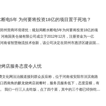
，却一年到头见不了一面——入住很久了，对门的开门声似乎从来
”。近日，美团宣布未来3年将向餐饮行业整体投入1000亿元，重点
直播间购买了两条手串，后经行业
火效果却令人胆战心惊。鼎盛交通设施消防器材批发门店的销售人
联想到小区里有人家将房子专门用来放置骨灰盒进行祭奠，家住江
，其中就包括“推动‘明厨亮灶’覆盖10万家店”。 开通“后厨直
两条手串分别存在不同的典型问题。让记者惊出一身冷汗，瞠目结
你拿30块钱一瓶的，可以给你保证灭不了火的。你越灭火还越大，
隐隐不安。 直到前两天，他正好在家休息，突然听
更容易获得消费者的信赖。在外卖平台评论区，消费者表示，“愿
30元?不灭火?这还是灭火器吗?按照国标GB4066-2017干粉灭火
规划局断水断电5年 为何要将投资18亿的项目置于死地？
静，于是迅速起身跑到门口，从猫眼向外望去：楼道里挤着七八个
播’说明商家有底气”“希望‘后厨直播’能成为外卖商家的标配”。
果，改变品相提高卖价，因为经过化学物质酸洗，专家不建议佩
BC干粉灭火剂主要组分为磷酸二氢铵，含量为75%。在这里，有
对面的门。赵先生假装出门，透过几人身体间的缝隙，看到对面房
表示，“后厨直播”并非自己的刚需。“我没有时间看直播。”在浙江
不太安全，甚至对身体健康会有危害。为了将和田玉卖的价格更
郑州营商环境堪忧：规划局断水断电5年为何要将投资18亿的项
非标灭火器，磷酸二氢铵的含量从75%偷偷降低到50%甚至降到
座烛台，中间是一个黑色盒子。随着对方弯腰鞠躬，一张黑白遗像
区工作的吴晨说，“我更在意饭菜口味和送达速度，我会尽量选择
用化学药水进行加工处理，将杂质较多，色泽不佳的低品质玉石，
一亿
料竟是劣质槽头肉 315晚会接到举报当
本的猜测得到了印证，想想对门
饮品牌。”还有消费者反映，有的商户将直播镜头对准后厨角落而
进行侵泡和蒸煮处理，将杂色洗掉，让玉石目测色泽更纯净以求谋
动河南省智慧物流技术创新，该公司决定在郑州市惠济区建设国美
业用未经严格处理的槽头肉制作梅菜扣肉预制菜。槽头肉，是指猪
放置骨灰盒的“骨灰房”，赵先生感到既膈应又有些害怕，“我该怎
或者镜头模糊，这种直播难以满足消费者需求。 中国社会科学
，全然不顾化学药剂清洗后药剂残留会对人体健康带来危害。 手
2014年1月，该项目依据职能部门的审批，由
接部位的肉，因为含有大量淋巴结、脂肪瘤和甲状腺，属于猪肉中
究院研究员李勇坚表示，“后厨直播”能够实现平台、商家、消费
串白玉手串，直播间说是和田白玉，结果专家鉴定为，东北大白
科技有限公司编制环境影响报告书，2015年11月6日，惠济区环
“整修”的部分，是猪肉中公认品质差，价格低的部位。正常五花
现了个人购买商品房用于专门放置骨灰盒的情况，有受访者称，其
赢，但同时也应在技术方面进一步完善。 商家—— 直播视
一种产自东北的白色大理石，结构粗糙，硬度不够，根本就不是和
审〔2015〕045号”的文件，批复同意了该项目的环境影响报告。
一斤12元左右，而未经严格处理的劣质槽头肉批发价一斤仅3元
一定比例的“骨灰房”，有的楼层甚至楼栋可能“住的死人比活人
烧烤店服务态度令人忧
宣传片 中午11点，位于北京市东城区簋街上的“浣熊食堂”迎
疆和田玉了，鉴定结果是假冒和田玉。 国人对新疆和田玉的
南省发展和改革委员会以(豫发改建【2015】186号)文，确定该项
地多个冻品市场进行走访，不少商户透露用处理不干净的劣质槽头
碌的时段。“您有新的订单……”走进“浣熊食堂”，笔者不断听到接
内心，是一种情感寄托，如果买到的和田玉，是假冒伪劣或以次充
目 2015年8月，该项目开始建设，2017年3月
菜扣肉预制菜，早已是公开的秘密。 5.神乎其神的听花酒
消费文化网法治频道接到群众反应称，位于河南省安阳市洹滨南路
合法权益？如果以此为噱头售楼是否违法？带着这些问题，在清明
提示声。这是一家外卖集合店，里面入驻了多家外卖店铺。在12
非常不愉快的体验。深入了解在和田玉直播间还存在一种非常普遍
国有土地224.8亩，建筑面积37万㎡，截止目前已投资18亿元，
一款号称是“高端商务白酒”的听花酒，出现在消费市场上，短短3年时
叉口西南角的麒龙烧烤店就餐时，服务员服务低下，态度蛮横，有
采访。 购买商品房安置骨灰 有小区“骨灰房”扎堆
专营店里，“米悦拌饭”店主林忠芳动作麻利——盛出刚煮好的米
 很多人都认为和田玉是产自我国新疆地区，然
户，解决群众就业5万多人。 但是，就是这个环保手续齐
见到这款听花酒的身影。标准装售价5860元，精品装售价58600
个都已经快吃完
沙的李云(化名)来到山东青岛工作，初来乍到，囊中羞涩的他在
息放入牛肉、玉米等食材，迅速封装，贴上“食安封签”，放到外
田玉虽然因新疆和田而命名，但其本身不是地域概念，并非特指新
发展和改革委员会列为A类重点的仓储物流建设项目，在项目的
员表示，这款酒具有提升免疫力、改善睡眠、保障男性勃起功能、
菜还没有端上来。为了提醒服务员叫来说结账，服务员拿来的单子
了一套位于李×村的房子——那里离市区较远，但交通较为发
。 这一切，被店内一台正对着操作台的摄像头同步记录着，美
出产的玉石，而是一类产品的名称。和田玉比较明显的鉴定特征
州市城乡规划局那里被“卡住了脖子”。 2016年11月15日，
乱、抗衰老等功效。听花酒业生产厂址和位于四川成都的总部，一
这时服务员才意识到还有一条烤鱼没有上。其实是服务员把这个菜
那个小区的房子租金都比周边便宜不少，而那套房子的租金更是只
以在线上实时查看外卖商家的后厨画面。 “刚进行‘后厨直