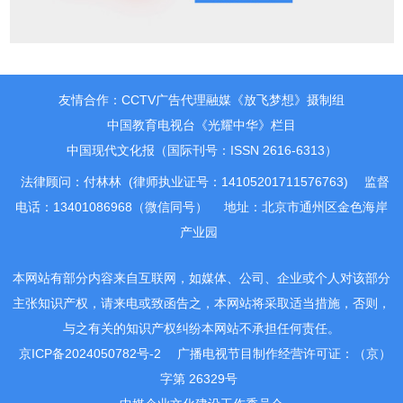
长的互联网让人人都有了麦克风，这些自发的创作是对严肃内容的补
消协工作安排，兰州市市场监管局、市消协积极开展放心消费宣传推
充，成为了网络文化很重要的一部分，而之所以“狗屁新闻”开始泛
广和消费教育引导。一是结合3·15国际消费者权益日、全国食品安全
滥，很重要的原因在于一些小型地方媒体会把融媒体账号打包给外包
宣传周、全国质量月等主题，组织开展消费教育进社区、进学校、进
公司运营。如果只报社会新闻，产出不够，所以开始把目光转移到各
企业、进农村等活动，引导企业讲安全、讲诚信，引导消费者科学、
种网红达人身上发生的事，甚至是媒体公司自编自导的事，让这些虚
理性、健康消费；二是结合座谈会议、专题讲座、以案释法和发布消
友情合作：CCTV广告代理融媒《放飞梦想》摄制组
构闹剧成为了一部分新闻的“源头活水”。 不可否认的是，短视频在不
费提示警示等形式，向市民群众宣传普及食品、保健食品、化妆品等
中国教育电视台《光耀中华》栏目
断消解着新闻的意义与价值，新闻越来越短平快，也越来越娱乐化，
安全消费知识，引导市民群众关注电梯、电动自行车、燃气灶具安全
中国现代文化报（国际刊号：ISSN 2616-6313）
海量的内容充斥着网络，注意力被不断“收割”，寻找意义却犹如大海
和个人信息保护、知识产权保护、公平竞争政策等议题，夯实消费公
捞针，同时公众还深陷知情权匮乏的处境之中。 那么，我们到底该关
法律顾问：付林林 (律师执业证号：14105201711576763)
监督
平基础，促进可持续消费。七里河区消协、区市场监管局联合辖区市
注怎样的新闻？又如何打破“你以为的不是你以为的”困局？对于公众
电话：13401086968（微信同号）
地址：北京市通州区金色海岸
场监管所设立16个流动宣传小分队，开展放心消费宣讲和市场巡查，
来说，那些搞笑猎奇的“新闻”并非没有价值，抱着只图一乐的心态看
产业园
现场处理消费咨询和投诉事项。榆中县消协联合县市场监管局、县商
个热闹足矣，权当消遣但千万别上头。 网络冲浪，冷静围观才是正确
务局、县总工会等21个理事单位开展普法宣传，持续营造理性消费、
姿势，不被算法逻辑所豢养，才能守住自己的注意力，才能在大海里
依法维权良好氛围。2.瞄准两个方向，持续提升市民群众认知度和满
本网站有部分内容来自互联网，如媒体、公司、企业或个人对该部分
打捞起珍珠，才能被有价值的信息滋养。 而对于媒体来说，在繁芜的
意度一方面，围绕全市消费环境建设和提升消费者满意度工作，兰州
主张知识产权，请来电或致函告之，本网站将采取适当措施，否则，
舆论场中，选取真正具有公共价值的东西呈现，既是职责所在，更是
市市场监管局、市消协多次召开专题座谈会，邀请相关理事单位、行
与之有关的知识产权纠纷本网站不承担任何责任。
一种固本正源。这或许是一种逆潮流，但只有对严肃新闻的追求成为
政主管部门、社会组织和消费者代表查摆问题、建言献策。2024年3
京ICP备2024050782号-2
广播电视节目制作经营许可证：（京）
舆论主流，才能少一些“秦朗巴黎丢作业”类事件占领热榜，才能让更
月，市消协在召开消费者满意度提升座谈会的基础上组织放心消费体
字第 26329号
多有价值的新闻与读者相向而行。 来源丨综合自@平安西湖、央视
察活动，邀请与会代表和消费者走进社区和企业，实地感知放心消费