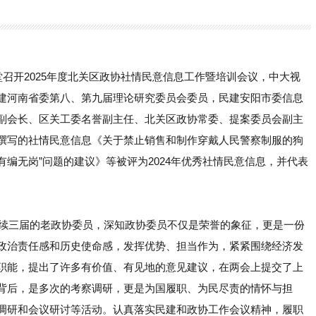
堂召开2025年度北关区政协社情民意信息工作暨培训会议，中大视
建河南省委第八、第九届理论研究委员会委员，民建安阳市委信息
副会长、区关工委名誉副主任、北关区政协常委、提案委员会副主
撰写的社情民意信息《关于禁止销售和制作穿戴人民警察制服的狗
有编无岗”问题的建议》等被评为2024年优秀社情民意信息，并代表
连续三届的老政协委员，深知政协委员不仅是荣誉的象征，更是一份
政治责任感和历史使命感，发挥优势、担当作为，紧紧围绕经济发
职能，提出了许多有价值、有见地的意见建议，在两会上提交了上
背后，是多次的考察调研，更是为国履职、为民尽责的情怀与担
调研和会议研讨等活动。认真落实民建和政协工作会议精神，履职