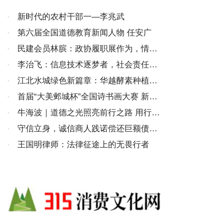
·
新时代的农村干部一—李兆武
·
第六届全国道德教育新闻人物 任安广
·
民建会员林膑：政协履职展作为，情系
百姓显初心
·
李治飞：信息技术逐梦者，社会责任践
行者
·
江北水城绿色新篇章：华越酵素种植大
使李秀芳夫妇的领航之旅
·
首届“大美邺城杯”全国诗书画大赛 新闻
发布会在京举行
·
牛海波｜道德之光照亮前行之路 用行动
诠释责任与担当
·
守信立身，诚信商人践诺偿还巨额债务
——记“济南好人”段振宝
·
王国明律师：法律征途上的无畏行者