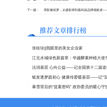
下一篇：
用影像筑梦，从摄影师到暮屿岚品牌领航者—
推荐文章排行榜
·
张桂珍||我眼里的美女企业家
·
江北水城绿色新篇章：华越酵素种植大使
航之旅
·
法润基层 心向公益——记全国第十二届
物段宏伟
·
银发逐梦践初心 健康传爱暖基层——记“
以向善之行铸就基层道德标杆
·
暴雪背后的“提案密码” 政协委员的暖心守