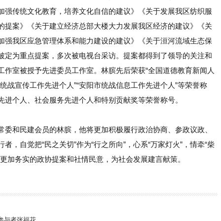
加强传统文化教育，培养文化自信的建议》《关于发展我区纺织服
的提案》《关于建立经济总部大楼大力发展我区经济的建议》《关
加强我区应急管理体系和能力建设的建议》《关于洹河流域生态保
被定为重点提案，多次被电视台采访。提案都得到了领导的关注和
工作室被授予先进委员工作室。林膑先后荣获
“全国道德教育新闻人
市统战宣传工作先进个人”“安阳市统战信息工作先进个人”等荣誉称
先进个人、社会服务先进个人和特别贡献奖等荣誉称号。
常委和民建会员的林膑，他将更加积极履行政治协商、参政议政、
行者，自觉把
“民之关切”作为“行之所向”，心系“万家灯火”，情牵“柴
出更加务实的政协提案和社情民意，为社会发展建言献策。
参与者张福花