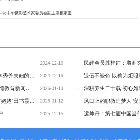
—访中华摄影艺术家委员会副主席杨家宝
·
民建会员胜桂红：殷商
2024-12-16
李秀芳夫妇的领
·
退伍不褪色 以善为炬
2024-12-16
育新闻人物、安阳蓝艺健
道德教育新闻人
·
深耕养生二十载 初心如
2026-01-13
者、全国第十二届道德教
宝姥姥”田书霞：
·
风口上的职教追梦人 
2026-01-12
第十二届道德新闻人物周
护
·
运帅丹：第七届中国当
2025-12-15