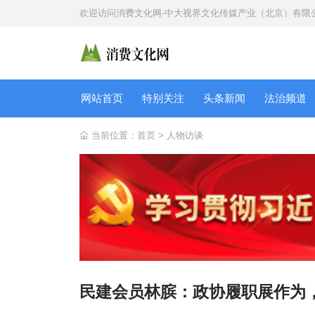
欢迎访问
消费文化网-中大视界文化传媒产业（北京）有限
网站首页
特别关注
头条新闻
法治频道
当前位置：
首页
>
人物访谈
民建会员林膑：政协履职展作为