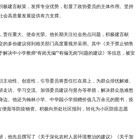
积极建言献策，发挥专业优势，彰显了政协委员的主体作用。坚持
社会高质量发展提供有力支撑。
，责任重大、使命光荣。他长期关注社会热点问题，积极建言献
交的多份建议得到相关部门高度重视并采用。其中《关于禁止销售
于解决中小学教师
“有岗无编”“有编无岗”问题的建议》等信息，被安
职主动性、创造性，引导委员将责任扛在肩上，为群众排忧解难、
研走访、学习交流、加强委员建议与督办等举措，解决群众急难愁
身边。他还为翰林小学、中华园小学捐赠价值几万余元的图书，疫
、方便面等防疫物资。积极向所处社区报到，转化为小区防疫志愿
研，他先后撰写了《关于深化农村人居环境整治的建议》《关于加