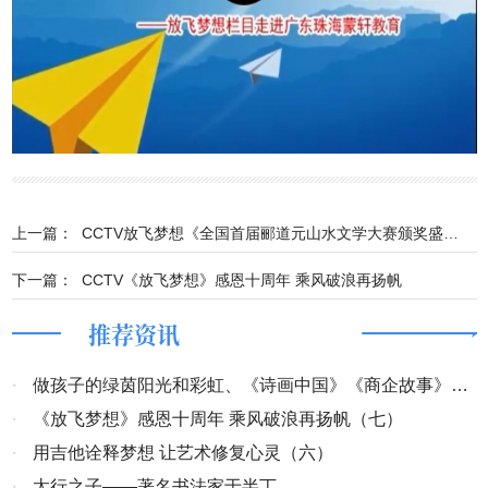
上一篇：
CCTV放飞梦想《全国首届郦道元山水文学大赛颁奖盛典纪实》
下一篇：
CCTV《放飞梦想》感恩十周年 乘风破浪再扬帆
推荐资讯
·
做孩子的绿茵阳光和彩虹、《诗画中国》《商企故事》开
机
·
《放飞梦想》感恩十周年 乘风破浪再扬帆（七）
·
用吉他诠释梦想 让艺术修复心灵（六）
·
太行之子——著名书法家于半丁