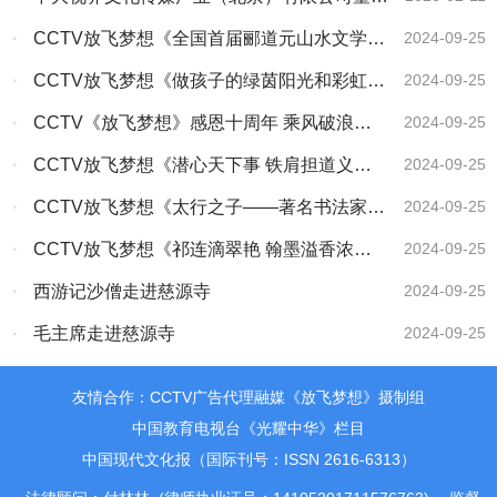
区“两会”上接受记者采访
会主席、中研文化艺术工作委员会主席林膑在中
·
CCTV放飞梦想《全国首届郦道元山水文学大
2024-09-25
国文字博物馆义写春联送祝福活动接受安阳电视
赛颁奖盛典纪实》
·
CCTV放飞梦想《做孩子的绿茵阳光和彩虹》
2024-09-25
台记者采访
《诗画中国》《商企故事》开机
·
CCTV《放飞梦想》感恩十周年 乘风破浪再
2024-09-25
扬帆
·
CCTV放飞梦想《潜心天下事 铁肩担道义
2024-09-25
——访全国道德教育新闻人物林膑》
·
CCTV放飞梦想《太行之子——著名书法家于
2024-09-25
半丁》
·
CCTV放飞梦想《祁连滴翠艳 翰墨溢香浓
2024-09-25
——记著名书法大师许立民先生》
·
西游记沙僧走进慈源寺
2024-09-25
·
毛主席走进慈源寺
2024-09-25
友情合作：CCTV广告代理融媒《放飞梦想》摄制组
中国教育电视台《光耀中华》栏目
中国现代文化报（国际刊号：ISSN 2616-6313）