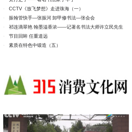
·
CCTV《放飞梦想》走进珠海（一）
·
振翰管快手—张振河 卸甲修书法—张会会
·
祁连滴翠艳 翰墨溢香浓——记著名书法大师许立民先生
·
节目回眸 任重道远
·
素质在特色中锻造（五）