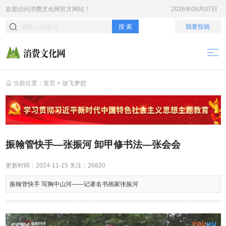
欢迎访问
消费文化网
官方网站！
2026年08月07日
搜 索
我要投稿
当前位置：
首页
>
放飞梦想
振翰管快手—张振河 卸甲修书法—张会会
更新时间：
2024-11-15
关注：
26820
振翰管快手 写胸中山河——记著名书画家张振河