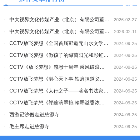
·
中大视界文化传媒产业（北京）有限公司董事
2026-02-27
会主席、央大视界网总编林膑在2026年北关
·
中大视界文化传媒产业（北京）有限公司董事
2026-02-11
区“两会”上接受记者采访
会主席、中研文化艺术工作委员会主席林膑在中
·
CCTV放飞梦想《全国首届郦道元山水文学大
2024-09-25
国文字博物馆义写春联送祝福活动接受安阳电视
赛颁奖盛典纪实》
·
CCTV放飞梦想《做孩子的绿茵阳光和彩虹》
2024-09-25
台记者采访
《诗画中国》《商企故事》开机
·
CCTV《放飞梦想》感恩十周年 乘风破浪再
2024-09-25
扬帆
·
CCTV放飞梦想《潜心天下事 铁肩担道义
2024-09-25
——访全国道德教育新闻人物林膑》
·
CCTV放飞梦想《太行之子——著名书法家于
2024-09-25
半丁》
·
CCTV放飞梦想《祁连滴翠艳 翰墨溢香浓
2024-09-25
——记著名书法大师许立民先生》
·
西游记沙僧走进慈源寺
2024-09-25
·
毛主席走进慈源寺
2024-09-25