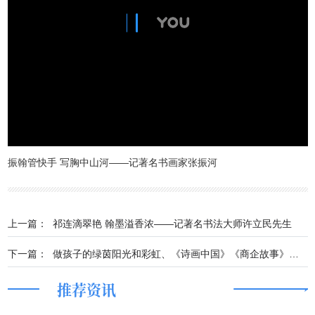
振翰管快手 写胸中山河——记著名书画家张振河
上一篇：
祁连滴翠艳 翰墨溢香浓——记著名书法大师许立民先生
下一篇：
做孩子的绿茵阳光和彩虹、《诗画中国》《商企故事》开机
推荐资讯