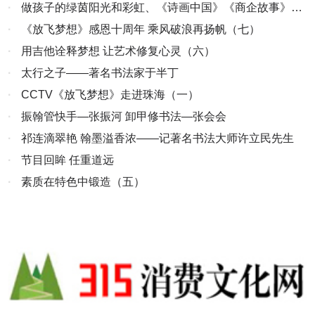
·
做孩子的绿茵阳光和彩虹、《诗画中国》《商企故事》开
机
·
《放飞梦想》感恩十周年 乘风破浪再扬帆（七）
·
用吉他诠释梦想 让艺术修复心灵（六）
·
太行之子——著名书法家于半丁
·
CCTV《放飞梦想》走进珠海（一）
·
振翰管快手—张振河 卸甲修书法—张会会
·
祁连滴翠艳 翰墨溢香浓——记著名书法大师许立民先生
·
节目回眸 任重道远
·
素质在特色中锻造（五）