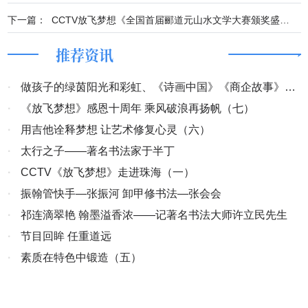
下一篇：
CCTV放飞梦想《全国首届郦道元山水文学大赛颁奖盛典纪实》
推荐资讯
·
做孩子的绿茵阳光和彩虹、《诗画中国》《商企故事》开
机
·
《放飞梦想》感恩十周年 乘风破浪再扬帆（七）
·
用吉他诠释梦想 让艺术修复心灵（六）
·
太行之子——著名书法家于半丁
·
CCTV《放飞梦想》走进珠海（一）
·
振翰管快手—张振河 卸甲修书法—张会会
·
祁连滴翠艳 翰墨溢香浓——记著名书法大师许立民先生
·
节目回眸 任重道远
·
素质在特色中锻造（五）