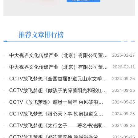
推荐文章排行榜
·
中大视界文化传媒产业（北京）有限公司董事
2026-02-27
会主席、央大视界网总编林膑在2026年北关
·
中大视界文化传媒产业（北京）有限公司董事
2026-02-11
区“两会”上接受记者采访
会主席、中研文化艺术工作委员会主席林膑在中
·
CCTV放飞梦想《全国首届郦道元山水文学大
2024-09-25
国文字博物馆义写春联送祝福活动接受安阳电视
赛颁奖盛典纪实》
·
CCTV放飞梦想《做孩子的绿茵阳光和彩虹》
2024-09-25
台记者采访
《诗画中国》《商企故事》开机
·
CCTV《放飞梦想》感恩十周年 乘风破浪再
2024-09-25
扬帆
·
CCTV放飞梦想《潜心天下事 铁肩担道义
2024-09-25
——访全国道德教育新闻人物林膑》
·
CCTV放飞梦想《太行之子——著名书法家于
2024-09-25
半丁》
·
CCTV放飞梦想《祁连滴翠艳 翰墨溢香浓
2024-09-25