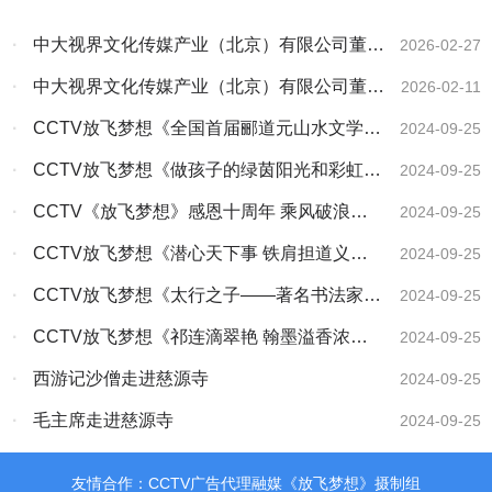
·
中大视界文化传媒产业（北京）有限公司董事
2026-02-27
会主席、央大视界网总编林膑在2026年北关
·
中大视界文化传媒产业（北京）有限公司董事
2026-02-11
区“两会”上接受记者采访
会主席、中研文化艺术工作委员会主席林膑在中
·
CCTV放飞梦想《全国首届郦道元山水文学大
2024-09-25
国文字博物馆义写春联送祝福活动接受安阳电视
赛颁奖盛典纪实》
·
CCTV放飞梦想《做孩子的绿茵阳光和彩虹》
2024-09-25
台记者采访
《诗画中国》《商企故事》开机
·
CCTV《放飞梦想》感恩十周年 乘风破浪再
2024-09-25
扬帆
·
CCTV放飞梦想《潜心天下事 铁肩担道义
2024-09-25
——访全国道德教育新闻人物林膑》
·
CCTV放飞梦想《太行之子——著名书法家于
2024-09-25
半丁》
·
CCTV放飞梦想《祁连滴翠艳 翰墨溢香浓
2024-09-25
——记著名书法大师许立民先生》
·
西游记沙僧走进慈源寺
2024-09-25
·
毛主席走进慈源寺
2024-09-25
友情合作：CCTV广告代理融媒《放飞梦想》摄制组