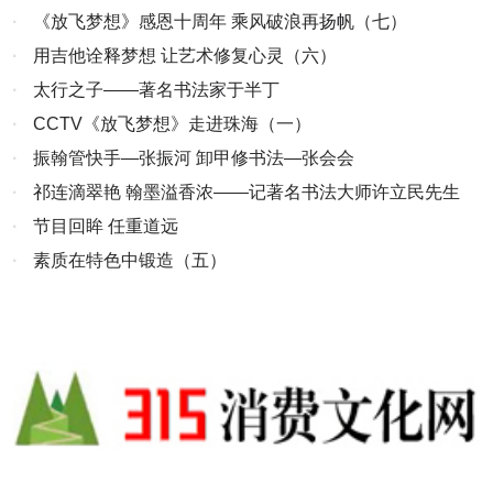
机
·
《放飞梦想》感恩十周年 乘风破浪再扬帆（七）
·
用吉他诠释梦想 让艺术修复心灵（六）
·
太行之子——著名书法家于半丁
·
CCTV《放飞梦想》走进珠海（一）
·
振翰管快手—张振河 卸甲修书法—张会会
·
祁连滴翠艳 翰墨溢香浓——记著名书法大师许立民先生
·
节目回眸 任重道远
·
素质在特色中锻造（五）