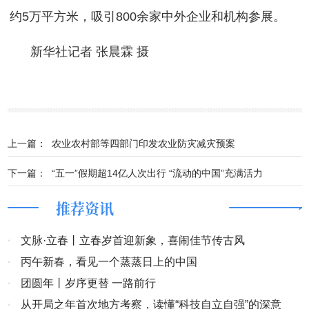
约5万平方米，吸引800余家中外企业和机构参展。
新华社记者 张晨霖 摄
上一篇：
农业农村部等四部门印发农业防灾减灾预案
下一篇：
“五一”假期超14亿人次出行 “流动的中国”充满活力
推荐资讯
·
文脉·立春丨立春岁首迎新象，喜闹佳节传古风
·
丙午新春，看见一个蒸蒸日上的中国
·
团圆年丨岁序更替 一路前行
·
从开局之年首次地方考察，读懂“科技自立自强”的深意