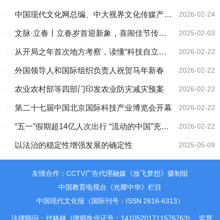
·
中国现代文化网总编、中大视界文化传媒产业
2026-02-24
（北京）有限公司董事会主席林膑新年贺词
·
文脉·立春丨立春岁首迎新象，喜闹佳节传古
2025-02-03
风
·
从开局之年首次地方考察，读懂“科技自立自
2026-02-22
强”的深意
·
外国领导人和国际组织负责人祝贺马年新春
2026-02-22
·
农业农村部等四部门印发农业防灾减灾预案
2026-02-22
·
第二十七届中国北京国际科技产业博览会开幕
2026-02-22
·
“五一”假期超14亿人次出行 “流动的中国”充满
2026-02-22
活力
·
以法治的稳定性增强发展的确定性
2025-05-09
友情合作：CCTV广告代理融媒《放飞梦想》摄制组
中国教育电视台《光耀中华》栏目
中国现代文化报（国际刊号：ISSN 2616-6313）
法律顾问：付林林 (律师执业证号：14105201711576763)
监督