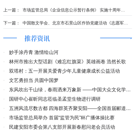
上一篇：
市场监管总局《企业信息公示暂行条例》 实施十周年暨信用监管成就介绍 专题新闻发布会实录
下一篇：
中国散文学会、北京市石景山区作协党建活动《志愿军･存亡之战》观影座谈圆满结束
推荐资讯
·
妙手涂丹青 激情绘山河
·
林州市推出大型话剧《难忘红旗渠》英雄画卷 浩然长歌
·
双塔村：五一开展关爱青少年儿童健康成长公益活动
·
文艺勇担当 共圆中国梦
·
东风吹出千山绿，春雨洒来万象新 ——中国大众文化学会
名人书画艺术发展委员会扬帆起航
·
国研中心崔昕同志莅临圣孟堂生物进行调研
·
五洲风流尽数古都 四海群英齐聚安阳——全国首届郦道元
山水文学大赛颁奖盛典纪实
·
市场监管总局举办 首届“监管为民”杯广播体操比赛
·
民建安阳市委会第八支部开展新春慰问老会员活动