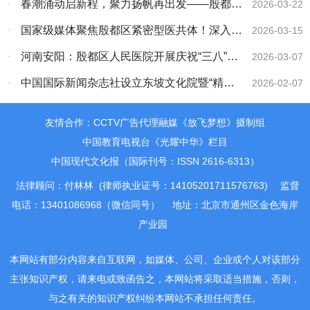
·
春潮涌动启新程，聚力扬帆再出发——殷都区
2026-03-22
人民医院工会委员会第四届第一次代表大会圆满
·
国家级媒体聚焦殷都区紧密型医共体！深入调
2026-03-15
举行
研医保支付改革与三医协同发展成效
·
河南安阳：殷都区人民医院开展庆祝“三八”国
2026-03-07
际妇女节系列活动
·
中国国际新闻杂志社设立东坡文化院暨“精忠
2026-02-07
报国”之深圳东坡文化行活动正式开启
友情合作：CCTV广告代理融媒《放飞梦想》摄制组
中国教育电视台《光耀中华》栏目
中国现代文化报（国际刊号：ISSN 2616-6313）
法律顾问：付林林 (律师执业证号：14105201711576763)
监督
电话：13401086968（微信同号）
地址：北京市通州区金色海岸
产业园
本网站有部分内容来自互联网，如媒体、公司、企业或个人对该部分
主张知识产权，请来电或致函告之，本网站将采取适当措施，否则，
与之有关的知识产权纠纷本网站不承担任何责任。