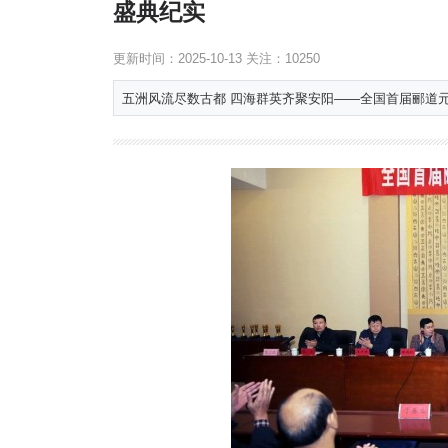
盛典纪实
更新时间：
2025-10-13
关注：
10250
五洲风流尽数古都 四海群英齐聚安阳——全国首届郦道