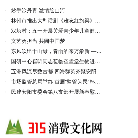
·
妙手涂丹青 激情绘山河
·
林州市推出大型话剧《难忘红旗渠》英
雄画卷 浩然长歌
·
双塔村：五一开展关爱青少年儿童健康
成长公益活动
·
文艺勇担当 共圆中国梦
·
东风吹出千山绿，春雨洒来万象新 ——
中国大众文化学会名人书画艺术发展委员
·
国研中心崔昕同志莅临圣孟堂生物进行
会扬帆起航
调研
·
五洲风流尽数古都 四海群英齐聚安阳
——全国首届郦道元山水文学大赛颁奖盛
·
市场监管总局举办 首届“监管为民”杯广
典纪实
播体操比赛
·
民建安阳市委会第八支部开展新春慰问
老会员活动