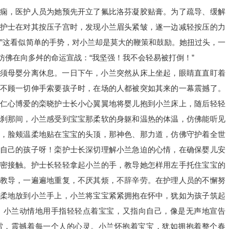
痫，医护人员为她预先开立了氟比洛芬凝胶贴膏。为了疏导、缓解
护士在对其按压子宫时，发现小兰眉头紧皱，遂一边减轻按压的力
！”这看似简单的手势，对小兰却是莫大的鞭策和鼓励。她扭过头，一
仿佛在向多舛的命运宣战：“我坚强！我不会轻易被打倒！”
须母婴分离休息。一日下午，小兰突然从床上坐起，眼睛直直盯着
不顾一切伸手索要孩子时，在场的人都被突如其来的一幕震撼了。
仁心博爱的栾晓护士长小心翼翼地将婴儿抱到小兰床上，随后轻轻
刹那间，小兰感受到宝宝那柔软的身躯和温热的体温，仿佛能听见
，脸颊温柔地贴在宝宝的头顶，那神色、那力道，仿佛守护着全世
自己的孩子呀！栾护士长深切理解小兰急迫的心情，在确保婴儿安
密接触。护士长轻轻拿起小兰的手，教导她怎样用左手托住宝宝的
教导，一遍遍地重复，不厌其烦，不辞辛劳。在护理人员的不懈努
柔地放到小兰手上，小兰将宝宝紧紧拥抱在怀中，犹如为孩子筑起
。小兰动情地用手指轻轻点着宝宝，又指向自己，像是无声地宣告
惊雷，震撼着每一个人的心灵。小兰怀抱着宝宝，犹如拥抱着整个春