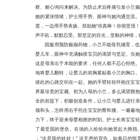
察、耐心询问来解决。为防止术后疼痛引发小兰癫
她的紧张情绪，护士用手势、眼神与她沟通交流。
度，一边用手势表扬、鼓励她“你真棒！你很坚强
声不吭，默默忍受。那坚定的目光，坚毅的神情，
因服用预防癫痫药物，小兰不能母乳哺育，也
婴儿车，眼神中充满触摸宝贝的渴望与坚定。当她
这是母亲出于本能的要求，任何人都不忍心拒绝。
地将婴儿翻转，让婴儿的前胸紧贴着小兰的胸口。
彼此的心跳交织在一起。她的手臂轻轻环抱住宝宝
界最珍贵的宝藏。初为人母的小兰，多么渴望拥抱
全的前提下，积极创造条件，让小兰与婴儿进行亲
颈和头，怎样用右手托住宝宝的臀和腰。一遍遍地
力下，终于迎来母婴相拥的时刻。护士长将宝宝轻
了最坚固的堡垒。在场的人纷纷向她竖起大拇指
：“这是我的娃娃！” 这无声的宣告，如春日的