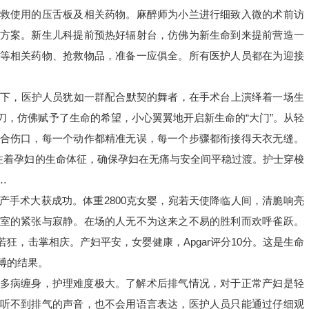
救使用的压舌板及相关药物。麻醉师为小兰进行细致入微的术前访
方案。新生儿科提前预热好辐射台，仿佛为新生命到来提前营造一
等相关药物、抢救物品，准备一应俱全。所有医护人员都在为迎接
灯下，医护人员犹如一群配合默契的舞者，在手术台上演绎着一场生
刀，仿佛赋予了生命的希望，小心翼翼地开启新生命的“大门”。从轻
合伤口，每一个动作都精准无误，每一个步骤都衔接得天衣无缝。
关注着孕妇的生命体征，确保孕妇在无痛与安全间平稳过渡。护士穿梭
…
产手术大获成功。体重2800克女婴，宛若天使降临人间，清脆响亮
室的紧张与寂静。在场的人无不为这来之不易的胜利而欢呼雀跃。
狂，击掌相庆。产妇平安，女婴健康，Apgar评分10分。这是生命
搏的结果。
多病缠身，护理难度极大。了解术后排气情况，对于正常产妇是轻
听不到排气的声音，也不会用语言表达，医护人员只能通过仔细观