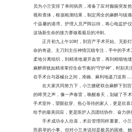
员为小兰安排了单间病房，准备了应对癫痫突发抢
视和查体，根据检测结果，制定周全的麻醉与镇痛
个温馨的港湾。护理人员严阵以待，将心电监护仪
这场新生命的接力赛做着最后的冲刺。
正月初九上午10时，剖宫产手术开始。无影
命的奇迹。主刀刘主任神情沉稳专注，手中的手术
柔地分离组织，到精准地避开血管，再到精细地缝
麻醉师犹如精准掌控生命节奏的“守护神”，时刻
在手术台与器械台之间，准确、麻利地递刀送剪…
在大家共同努力下，小兰腰硬联合麻醉下剖宫
的啼哭之声，像一声春雷，唤醒春天，划破了手术
手术室外，望眼欲穿、焦心等待的家人，更是欣喜若
给予的最美回应，更是医护人员团结协作、奋力拼
手术成功令人欣喜，术后管理同样重要。小兰
而易举的小事。但对小兰来说却是极其的困难。她