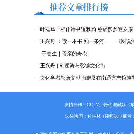
推荐文章排行榜
·
叶建华｜相伴诗书追雅韵 悠然践梦逐安康
·
王兴舟 ：读一本书 知一条河 ——
·
于春生｜母亲的寿衣
·
王兴舟 | 刘颜涛与彰德文化街
·
文化学者郭谦文献捐赠展在南通方志馆隆
友情合作：CCTV广告代理融媒《
法律顾问：付林林 (律师执业证号：1410
本网站有部分内容来自互联网，如媒体、公司、企