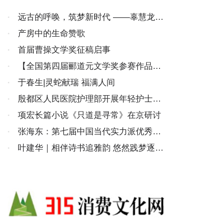
·
远古的呼唤，筑梦新时代 ——辜慧龙书
法作品展在广州市青年文化宫隆重开幕
·
产房中的生命赞歌
·
首届曹操文学奖征稿启事
·
【全国第四届郦道元文学奖参赛作品选
登】山东于春生《运河千年润天堂》
·
于春生|灵蛇献瑞 福满人间
·
殷都区人民医院护理部开展年轻护士长
管理能力提升培训班读书会
·
项宏长篇小说《只道是寻常》在京研讨
·
张海东：第七届中国当代实力派优秀作
家
·
叶建华｜相伴诗书追雅韵 悠然践梦逐安
康