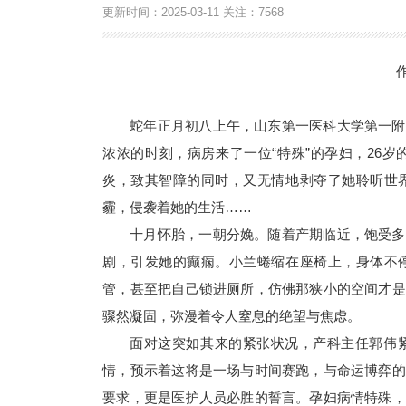
更新时间：
2025-03-11
关注：
7568
蛇年正月初八上午，山东第一医科大学第一附
浓浓的时刻，病房来了一位“特殊”的孕妇，26
炎，致其智障的同时，又无情地剥夺了她聆听世
霾，侵袭着她的生活……
十月怀胎，一朝分娩。随着产期临近，饱受多
剧，引发她的癫痫。小兰蜷缩在座椅上，身体不
管，甚至把自己锁进厕所，仿佛那狭小的空间才是
骤然凝固，弥漫着令人窒息的绝望与焦虑。
面对这突如其来的紧张状况，产科主任郭伟
情，预示着这将是一场与时间赛跑，与命运博弈的
要求，更是医护人员必胜的誓言。孕妇病情特殊，