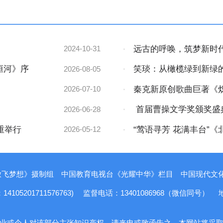
·
远古的呼唤，筑梦新时
2024-10-31
市青年文化宫隆重开幕
《图说洹河》序
·
笑琰：从橄榄绿到新绿
2026-08-05
命的原色》
·
秦克新原创歌曲巨著《
2026-07-10
·
首届曹操文学奖颁奖盛
2026-06-28
重举行
·
“莺语寻芳 花满丰台”
2026-05-12
放飞梦想》摄制组
中国教育电视台《光耀中华》栏目
中国现代文化报
5201711576763)
监督电话：13401086968（微信同号）
业或个人对该部分主张知识产权，请来电或致函告之，本网站将采