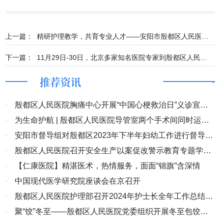
上一篇：
精研护理教学，共育专业人才——安阳市殷都区人民医院第一届临床护理教学大赛成功举行
下一篇：
11月29日-30日，北京多家知名医院专家到殷都区人民医院坐诊
推荐资讯
·
殷都区人民医院胸痛中心开展“中国心梗救治日”义诊宣教
活动
·
为生命护航 | 殷都区人民医院导管室两个手术间同时运
行，打通患者“生命线”
·
安阳市督导组对殷都区2023年下半年妇幼工作进行督导考
核
·
殷都区人民医院召开安全生产以案促改警示教育专题学习
会
·
【仁康医院】精湛医术，热情服务，面面“锦旗”含深情
·
中国现代医学研究院座谈会在京召开
·
殷都区人民医院护理部召开2024年护士长全年工作总结汇
报会
·
聚“饺”冬至——殷都区人民医院党委组织开展冬至包饺子