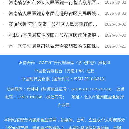
院召开八一建军节座谈会
·
河南省新郑市公立人民医院一行莅临殷都区医
2026-08-02
疗健康服务集团考察交流
·
河南省人民医院专家团走进殷都区人民医院大
2026-08-02
型义诊活动圆满落幕
·
夜诊送暖 守护安康｜殷都区人民医院夜间义
2026-08-02
诊便民惠民
·
桂林市医保局莅临安阳市殷都区医疗健康服务
2026-07-30
集团考察交流
·
市、区司法局及司法鉴定专家组莅临安阳珠泉
2026-07-25
法医临床司法鉴定所开展“双随机、一公开”专项
友情合作：CCTV广告代理融媒《放飞梦想》摄制组
检查指导工作
中国教育电视台《光耀中华》栏目
中国现代文化报（国际刊号：ISSN 2616-6313）
法律顾问：付林林 (律师执业证号：14105201711576763)
监督
电话：13401086968（微信同号）
地址：北京市通州区金色海岸
产业园
本网站有部分内容来自互联网，如媒体、公司、企业或个人对该部分
主张知识产权，请来电或致函告之，本网站将采取适当措施，否则，