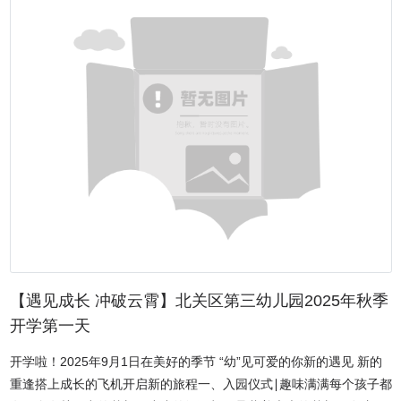
义必胜》将在北京人民大会堂举行。 为表达对纪念活动的崇高敬
福！你们是两座校园间勤奋的“候鸟”，是知识殿堂里执着的求索者。
凡年代勇气与坚韧的象征，是其作品的文图腾。北京市石景山区作家
意，汉字书法艺术家高玉海先生精心创作了两幅五彩书艺作品。第一
我们知道，你们肩负着两所学校的期望，在陌生的环境里适应、成
协会副秘书长、著名作家、评论家 张本奎中国散文学会副秘书长 王
幅作品以抗日英雄左权将军的诗词《水调歌头》为内容，第二幅作品
长、拼搏。每一份努力，我们都看在眼里，记在心上。你们不仅是联
晋军中国散文学会副秘书长王晋军表示，作为李金明的战友，见证了
则摘录了习近平主席相关讲话内容，并融入两位前贤名句及吉祥短
合培养的优秀学子，更是我们与河南护理职业学院之间最坚实的桥
他在青纱帐文学领域的丰硕成果，其作品《散落在1945年秋天的法
句，展现对历史的铭记与对和平的期许。 高玉海是中国当代著名
梁、最生动的使者。佳节将至，希望你们暂放学业繁重，去感受节日
币》影响广泛。他认为此次研讨会意义重大，建议编纂类似《青纱帐
的汉字书法艺术家，五彩书艺汉字书法艺术体系创始人，从事书法篆
的温暖——尝一块月饼，品一份团圆；看一场升旗，燃一腔热血。也
抗日文学选粹》等文集以惠及更多的读者。尚未主持研讨会李金明致
刻艺术三十余年。他的五彩书艺是对汉字书法艺术的一大创新性贡
请记得，无论天涯海角，殷都区人民医院联合培养学校永远是你们温
答谢辞，对各位领导、专家与至爱亲朋的到来表示诚挚感谢！坦言冀
献，打破了传统书法在色彩和表现形式上的局限。 此次阅兵按照
暖的后盾和家人。祝大家双节快乐，学业进步，未来可期！爱你们的
中大地人杰地灵，回到家乡召开研讨会既忐忑又荣幸。他分享了自己
阅兵式、分列式两个步骤进行，时长约70分钟，共编设45个方(梯)
安阳市殷都区人民医院联合培养学校全体领导及教职工
的家族与家乡渊源，介绍了父亲作为游击队长的抗战经历，以及自己
队。届时，中央广播电视总台将进行现场直播，新华网进行图文直
四十余年的创作坚守。他表示将认真理解各位专家的建议，未来将尽
播。 高玉海先生希望通过这两幅作品，致敬所有勇担道义、不忘
绵薄之力回馈家乡，争取把笔握得更紧，写出更多更好的作品，更有
历史、珍爱和平的人们，为人类的正义事业和美好生活增添绚丽色
力地描绘伟大祖国的历史画卷。研讨会上，还举行了北京市石景山区
彩。(记者 林泉孜)
作家协会与河北省蠡县作家协会共建协议签约仪式，这标志着京冀两
【遇见成长 冲破云霄】北关区第三幼儿园2025年秋季
地文学交流合作迈入制度化、常态化、深层次的新阶段。签约现场随
开学第一天
后，举行了赠送书法活动，海军原副政委、中将王登平，陆军少将马
誉炜，著名书画家黄海、徐勇凌、郭成军、郭二楞、刘红敏，康朝
开学啦！2025年9月1日在美好的季节 “幼”见可爱的你新的遇见 新的
义，著名作家、评论家、书法家张本奎、蠡县书法家程立新等名家委
重逢搭上成长的飞机开启新的旅程一、入园仪式∣趣味满满每个孩子都
托现场嘉宾，向李金明赠送了书画作品，为研讨会增添了浓厚的艺术