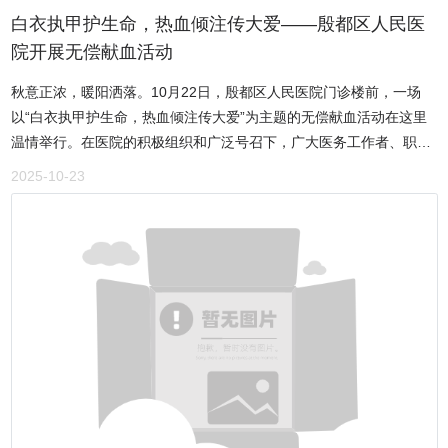
天下大同。”这既是文化相处的智慧，更是文学创作与工作生活的准
备：激发幼儿对小学的向往，并增强身体素质，以适应小学生活。2.
白衣执甲护生命，热血倾注传大爱——殷都区人民医
则”。今年七十有五、2025年成为中国作协会员的老作家刘方计
生活准备：培养自我管理能力与责任意识，为独立生活打下基础。3.
院开展无偿献血活动
说：“我今年七十有五了，最早搞科普创作并加入了中国科普作家协
社会准备：帮助幼儿建立规则意识，提升交往与协作能力，融入集
会。要说我真正走向文学创作之路，首先要感谢全国人文地理散文大
秋意正浓，暖阳洒落。10月22日，殷都区人民医院门诊楼前，一场
体。4.学习准备：注重培养学习兴趣与基础能力，在趣味中自然渗透
赛组委会。这个平台是为广大热爱文学的人们搭建的，它是一座让我
以“白衣执甲护生命，热血倾注传大爱”为主题的无偿献血活动在这里
知识。强化家园协同 共绘科学衔接蓝图讲座明确了家长在衔接过程中
们的文字走向社会的桥，是文学爱好者提升自己水平、传播正能量的
温情举行。在医院的积极组织和广泛号召下，广大医务工作者、职工
的“支持者”角色，建议家长信任孩子、敢于放手、提供高质量陪伴。
一个很好园地。事实证明，从这个园地走出的作家不在少数，我就是
家属、患者家属及周边社区居民积极响应，用涓涓热血汇聚成生命长
同时，详细介绍了我园在推进科学衔接方面采取的多项措施。1.课程
2025-10-23
收益者之一”。他动情地说：“我参加活动十年了，在这十年之间，我
河，用实际行动诠释医者仁心与社会责任的深刻内涵。尽管活动当天
建设：将衔接教育融入日常课程，通过游戏化、生活化的方式自然渗
一刻也没有离开全国地理散文大赛组委会的视线，他们所组织的各项
秋风微凉，但现场气氛却格外热烈。献血车内，爱心暖流涌动，参与
透。2.双向联动：与小学建立协同教研机制，确保教育理念与方法的
活动，我都参加了，每一次活动我都收获满满，通过这些活动，我认
人员早早来到现场，在医护人员和志愿者的引导下，有序排队、登记
科学过渡。3.家园共育：构建家园沟通体系，为家长提供持续的专业
识了不少专家和老师，使我收益匪浅，他们是我的良师益友，是我散
信息、采血化验，积极配合完成每一个献血环节。此次献血队伍中，
指导与支持。理念同频 家长温暖反馈本次讲座受到了与会家长的高度
文创作的引路人。在我有生之年，只要身体情况允许，我将义无反顾
既有院领导、科室主任带头示范，也有奋战在临床一线的普通医护人
评价，普遍认为讲座内容科学、针对性强、指导性高，家长们对玫洁
地参加全国地理散文组委会组织的各项活动，因为这里是文学创作的
员；既有多年坚持献血的“老面孔”，也有首次参与的“新力量”；既有结
老师的专业讲解和幼儿园的精心组织表达了衷心感谢。家长纷纷表示
加油站，是作家成长的摇蓝”颁奖发布会全场由东营市广播电视台著名
伴而来的同事，也有带着孩子的年轻妈妈，更有受医护人员感召而来
讲座有效缓解了他们的焦虑情绪，对“如何帮助孩子顺利过渡”有了更
主持人陈亮倾情主持。会议结束后，全国各地专家与重点获奖作者兴
的患者家属和附近居民。他们中，不少人已是连续多年参与无偿献
清晰的方向和信心。这不仅是一次知识的传递，更是一次家园教育理
致勃勃参观了东营英华园学校省级楹联文化教育基地、东营金盾司法
血，用一次次挽袖，书写着对生命的敬意与守护。“作为医务人员，我
念的深度共鸣与融合。家长的积极反馈是对我园工作的最大肯定，也
学校省级国防教育文化基地、黄河口南岸垦利省级农高区红滩湿地旅
们更懂得血液对抢救生命的意义。能用自己的热血去帮助他人，是一
为我们将来的工作指明了方向。通过此次幼小衔接专题讲座，有效宣
游度假区、红光老十五村网红打卡景区等。据悉：大赛盛况与获奖名
件非常光荣的事。”一位刚献完血的医生笑着说道，手臂上贴着的止血
传了科学幼小衔接理念，缓解了家长的焦虑情绪，为家庭教育的有效