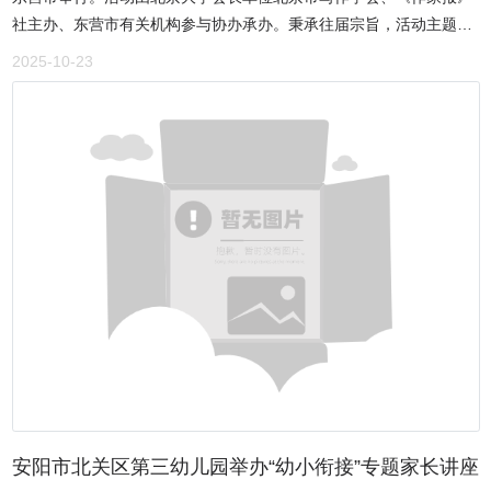
改经验的生动实践，真正实现了县乡村医疗服务一体化发展。对此，
地经济社会高质量发展作出新的更大贡献。 会长总结展望，共赴
社主办、东营市有关机构参与协办承办。秉承往届宗旨，活动主题在
郭树清就持续深化医疗卫生体制机制改革、健全长效运行机制、切实
崭新征程 北京河南林州企业商会会长张富周代表理事会作年度工
于推动旅游散文创作，展示旅游散文创作成绩，倡导关注人与自然和
保障群众健康福祉等方面提出了指导性意见。此次调研，既是对殷都
2025-10-23
作总结与未来计划报告。他全面回顾了商会一年来的工作成果，深入
谐共处、协调发展的人文理念。来自全国各地与东营市、胜利油田所
区医共体建设阶段成果的全面检阅，更为下一步深化改革指明了方
分析了当前发展形势与机遇，并明确了下一阶段的发展目标和重点任
属区域的获奖代表以及东营市大学生文学社团成员共200余人莅临发
向。殷都区医疗健康服务集团将以此为契机，深入落实郭树清副主任
务。 张会长表示，商会将始终坚守 “凝聚乡情、整合资源、互帮
布会现场。北京市写作学会副秘书长、办公室主任谢百莉女士受会长
委员的指导意见，持续推动医共体高质量发展，让群众在家门口享有
互助、共同发展” 的宗旨，努力成为会员在京的 “避风港”“加油站” 和
委托参加了活动。中国作协会员、中国散文学会理事、著名女散文家
更有品质的医疗保障服务，不断增强人民群众的健康获得感与幸福
“连心桥”，团结带领全体会员把握时代机遇，勇于开拓创新，共同书
辛茜，中国作协会员、山东省作协散文创作委员会常务副主任、著名
感。
写北京河南林州企业商会更加辉煌的明天。 文艺盛宴献礼，共庆
散文家李登建，中国作协会员、《海外文摘》文学版兼《散文选刊》
欢乐时光 报告环节圆满落幕，一场精彩纷呈的文艺演出随即登
下半月刊执行主编蒋建伟，中国作协会员、中国林业生态作家协会原
场，将年会氛围推向沸腾高潮！开场歌伴舞《欢聚一堂》率先发力，
常务副主席尹善普，中国楹联学会理事、山东省楹联学会第一副会
王愈强老师嘹亮的歌声搭配八位舞蹈演员翩跹的舞姿，以热烈欢快的
长、东营市楹联艺术学会名誉首席顾问吕江浩等出席发布会并为获奖
气场瞬间点燃全场热情；傅朝晖老师的《彩虹春秋》旋律婉转，从山
代表颁发证书。经专家评审，近700余篇来稿中共有120多篇作品遴选
河壮美回归心灵深处，带来细腻的情感共鸣。 戏曲魅力更是惊艳
入围，最后60余篇作品通过终评。其中厉彦林作品《大眼睛的济
全场，刘改平老师演绎的豫剧《用巧计哄元帅出帐去了》字正腔圆，
南》、鲁钟思作品《白云生出有嶲城》、李潮蕴作品《北方有佳
石晓林老师的《抬花轿》选段俏皮灵动，两段经典将中原文化的醇厚
人》、翰儒作品《观壶口瀑布》、李冬侠作品《大河奔流》等获得一
韵味展现得淋漓尽致。《中国红旗渠》《推车歌》《大中原》《就恋
等奖；马汝建作品《大美沂山》、向荣作品《黄河河雾》、李有明作
这把土》等歌曲接连唱响，王珍、石娜、原永亮、梁迪等多位老师用
品《黄河入海：铭记千年的约定》等获得二等奖；宁德华作品《黄河
安阳市北关区第三幼儿园举办“幼小衔接”专题家长讲座
深情唱腔，道出林州儿女对故土的眷恋与身为中原人的自豪。 郭
水》、周洪华作品《在河之洲的文化盛宴》、劉峰作品《记忆中的呼