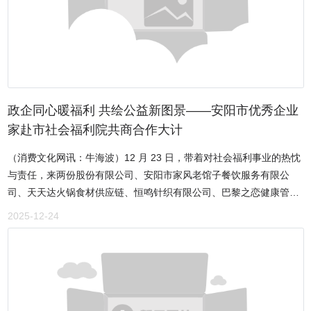
政企同心暖福利 共绘公益新图景——安阳市优秀企业
家赴市社会福利院共商合作大计
（消费文化网讯：牛海波）12 月 23 日，带着对社会福利事业的热忱
与责任，来两份股份有限公司、安阳市家风老馆子餐饮服务有限公
司、天天达火锅食材供应链、恒鸣针织有限公司、巴黎之恋健康管
理、颐天年养老院等企业负责人组成考察团，应邀走进安阳市社会福
2025-12-24
利院，以实地探访、座谈交流的形式，深度对接“开门办院”合作事
宜，用企业担当为公益事业注入温暖力量。作为扎根安阳、深耕本土
的企业代表始终坚信，企业的成长与社会的发展同频共振，践行社会
责任、反哺社会是企业永续发展的核心使命。此次受邀到访，既是对
企业社会价值的认可，更是一次深刻的公益实践学习。在福利院院长