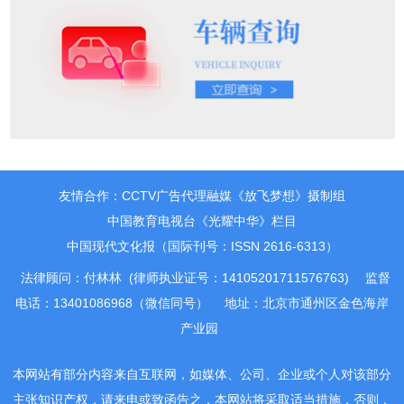
友情合作：CCTV广告代理融媒《放飞梦想》摄制组
中国教育电视台《光耀中华》栏目
中国现代文化报（国际刊号：ISSN 2616-6313）
法律顾问：付林林 (律师执业证号：14105201711576763)
监督
电话：13401086968（微信同号）
地址：北京市通州区金色海岸
产业园
本网站有部分内容来自互联网，如媒体、公司、企业或个人对该部分
主张知识产权，请来电或致函告之，本网站将采取适当措施，否则，