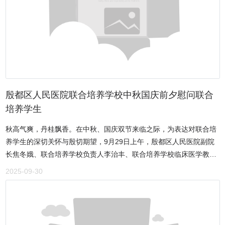
赶来致辞，他说，再生资源是生态文明建设与“双碳”目标的关键支
史复制，而是以文学为犁，深耕抗战历史的沃土，把伟大的抗战精神
撑，公司业务紧贴河南产业绿色升级需求，将依托政策资源推动产业
融入其中。著名军旅作家马誉炜少将红孩表示，青纱帐是抗战题材赋
高质量发展。总经理郜卫华介绍，公司构建“上门回收 + 智能站点 +
予独特意义的文学意象，是白洋淀文学乃至中国乡土文学的重要组成
再生原料供应”全链条体系。为企业提供定制化废旧设备等回收服务，
部分，李金明提出的“青纱帐文学”概念在文学发展上具有重要意义。
配备封闭运输团队；在居民社区布局智能回收站点，以“线上预约 + 线
时代在变迁，青纱帐的作用也在发生改变，正如军旅文学既讲述战争
下投递”模式让绿色回收走进千家万户，还将再生资源转化为标准原料
也描绘和平一样，青纱帐文学不应局限于抗战历史，还应融入当代人
供给制造企业。（秦广林）
的生活与经济活动，让作品与时俱进、更具厚重感。中国散文学会常
殷都区人民医院联合培养学校中秋国庆前夕慰问联合
务副会长 红孩石钟山提出，每个作家都在寻找自己的创作故乡，李金
培养学生
明从初始就找到了属于自己的文字之本。他认为，青纱帐文学与军
事、历史、英雄相关，极具文学价值，需要通过新形式、新载体传递
秋高气爽，丹桂飘香。在中秋、国庆双节来临之际，为表达对联合培
思想，需要汇聚更多作家的力量去推广，才能为更多的人所了解。同
养学生的深切关怀与殷切期望，9月29日上午，殷都区人民医院副院
时他建议，文学创作应避免宏大叙事的框架，让视角更贴近生活与人
长焦冬娥、联合培养学校负责人李治丰、联合培养学校临床医学教学
性根源。著名军旅作家、《激情燃烧的岁月》编剧 石钟山河北省作家
组组长唐希军等一行，专程前往联合培养学校，亲切看望并慰问了全
2025-09-30
协会副主席 李春雷黄海霞表示，李金明笔下的青纱帐被赋予了全新的
体学生，为他们送上节日的祝福与精心准备的月饼礼盒。慰问现场，
时代内核，是锤炼钢铁意志的绿色熔炉，成为了中华民族精神谱系中
气氛温馨而热烈。院领导亲手将象征着团圆与美满的月饼递到每一位
的一个鲜明坐标。更重要的是，他的作品回答了军旅文学一个永恒的
同学手中，并与他们进行了亲切交谈。焦院长详细询问了同学们近期
核心命题——如何塑造“人”，他用自己的坚守，践行真正的文学必须
的学习情况、生活状况以及对新环境的适应程度，对大家展现出的积
深深扎根于生活的沃土里，必须与民族和人民的命运同频共振；证明