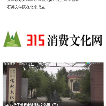
其家人的心，也为社会树立了榜样，激励着更多人在面对他人困境时
美味餐点开始吧！“一起干个杯吧！”“啊呜~幼儿园的饭真好吃~”“老师
·
石英文学院在北京成立
能够伸出援手，传递爱与温暖。（牛海波）
老师，我第一个吃完了！”午休时间到了，阳光轻轻洒进教室，肚子饱
饱，身子暖暖，小朋友们在这片安静的港湾里，伴着轻柔的午安故
事，慢慢闭上了眼睛，进入梦乡。睡得好香好甜，像一个个安静的小
天使，正悄悄攒着下午奔跑、嬉戏的力气呀！ 午安，亲爱的小朋友们
～沉寂已久的玩具，许久未见的小朋友，有趣的游戏永远是我们的最
爱！奔跑嬉戏、追逐阳光，笑声洒满操场~幼儿园是孩子的主场，孩
子们沉浸在欢乐的海洋中，尖叫声与欢笑声交织在一起，让童年充满
乐趣。六、萌娃初至∣亲子同行为了让小班宝贝们温柔过渡、从容开启
幼儿园新生活，在爸爸妈妈的陪伴下，萌娃们第一次正式走进幼儿
园，开启了一场充满好奇与快乐的“入园初体验”。“原来这就是我的教
室呀！”走进新乐园，每一个小角落都激发着宝贝们的探索欲。小手指
戳戳照片里的自己，眼睛笑成小月牙：“这是我的小柜子~” “这是我的
小毛巾呀！”“好多玩具呀！”在老师的鼓励下，宝贝们自主挑选喜欢的
玩具，在地垫上、桌面上尽情玩耍，在爸爸妈妈的陪伴下，很快熟悉
了新环境。新入园的宝贝们，攥着小拳头、红着小脸蛋，用奶声奶气
的小声音，第一次试着勇敢地把自己介绍给大家。随着欢快的旋律，
宝贝们跟着老师拍拍手、跺跺脚，沉浸在美妙的音乐世界中。爸爸妈
CCTV放飞梦想走进儒林文化园（三）