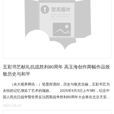
极向上、勤奋好学的精神风貌给予了高度肯定。“同学们辛苦了！你们
现实主义的创作方法依然拥有强大的生命力，关键在于要用一颗真诚
是两校友谊的桥梁，也是我们共同的骄傲。” 焦院长在交谈中表
的心去感受、用一纸勤奋的笔去记录、用一个时代的胸怀去升华。
示，“希望你们能将这里当作自己的第二个家，珍惜宝贵的联合培养机
《赤子》杂志上旬刊主编 黄海霞保定市作家协会主席王淑彦表示，保
会，博采两校之长，潜心向学，茁壮成长。学院永远是你们最坚实的
定成为中国文学创作和保定作家群兴起的基地，青纱帐文学发挥了重
后盾。”焦院长还特别叮嘱同学们，在节假日期间要与家人多联系，劳
要的作用。李金明通过创作青纱帐文学作品，为大家树立了榜样，那
逸结合，注意人身与财产安全。一份份香甜的月饼，一句句暖心的话
就是——拿起自己的笔，写身边的人，写身边的事，以引导后来者树
语，让远离家乡的学子们深受感动。同学们对院领导的关心表示感
立正确的三观。她说，在不同的时代写下不同的辉煌作品，这是我们
谢，并分享了在联合培养期间的学习收获与生活感悟。大家纷纷表
每个作家应该担当的责任。保定市作家协会主席 王淑彦蠡县作家协会
示，领导们的慰问让他们倍感温暖，极大地缓解了思乡之情，他们定
主席张兰允表示，李金明笔下的青纱帐超越了普通的自然景物，成为
将不负期望，以更饱满的热情投入到未来的学习和生活中，以优异的
一片被赋予灵魂与意志的精神领域，是军民情结的具象化。其青纱帐
成绩回报两所学校的培养。此次节前慰问活动，不仅送去了物质上的
五彩书艺献礼抗战胜利80周年 高玉海创作两幅作品致
文学作品，情感朴素生动，呈现了深厚的军人情结、卓然的学者风范
关怀，更给予了精神上的鼓舞，充分体现了殷都区人民医院对联合培
敬历史与和平
与真挚的作家情怀。蠡县是具有深厚文化积淀的千年古县，这里曾走
养项目的高度重视与人文关怀，进一步增强了学生的归属感、幸福感
出梁斌、路一等一代优秀作家，他们的作品共同构筑了深情的合唱，
（央大视界网讯：）笔墨挥洒间，历史与敬意交融，五彩书艺为
和凝聚力，为院校合作育人工作的深入开展奠定了更加坚实的基础。
李金明的创作正是这一宝贵文脉的延续与回响。蠡县作家协会主席 张
永恒的记忆增添了艺术的瑰丽。 2025年9月3日上午9时，纪念中
安阳市殷都区人民医院联合培养学校致全体学生的一封信亲爱的同学
兰允北京市石景山区作家协会副秘书长、著名作家、评论家张本奎表
国人民抗日战争暨世界反法西斯战争胜利80周年大会将在北京天安门
们：见字如面。中秋的明月即将照亮思乡的路，国庆的礼花即将点燃
示，李金明的独特之处在于他对党史、军史的深入研究，成功打通了
广场隆重举行。中共中央总书记、国家主席、中央军委主席习近平将
家国的情。在这个双喜临门的特别时刻，安阳市殷都区人民医院联合
2025-09-02
历史纪实与文学表达之间的界限。李金明笔下的青纱帐不再是一片庄
出席大会并发表重要讲话、检阅部队。 当晚8时，文艺晚会《正
培养学校全体领导及教职工向你们致以最诚挚的问候和最美好的祝
稼地，而是父辈们具体抗争活动的参与者和见证者，是中华儿女在非