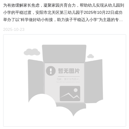
一龙老师带来的创意节目《朋友的酒》堪称惊喜，将相声的诙谐、快
为有效缓解家长焦虑，凝聚家园共育合力，帮助幼儿实现从幼儿园到
伦贝尔》等获得三等奖。本次大赛活动还设立专家特别奖，对荣获一
板的明快与歌曲的豪迈熔于一炉，幽默温馨的演绎引发全场阵阵欢
小学的平稳过渡，安阳市北关区第三幼儿园于2025年10月22日成功
等奖、二等奖的作者授予“金牌作家”称号，对荣获三等奖的作者授
笑。最后，全体演员合唱《定叫山河换新装》，以满腔豪情为这场演
举办了以“科学做好幼小衔接，助力孩子平稳迈入小学”为主题的专题
予“实力作家”称号，大赛特邀评委辛茜、李登建作了宣读发布并颁
出画上圆满句号，也让红旗渠的奋斗精神在歌声中久久传承。 至
讲座。本次活动由我园谢玫洁老师担任主讲，面向全体中、大班幼儿
证。楹联家吕江浩为活动盛情创作了两幅楹联予以祝贺：“贺第六届全
2025-10-23
此，北京河南林州企业商会 2025 年第一届年会暨成立一周年庆典在
家长，旨在传播科学衔接理念，指导家庭教育实践。有序签到 见证家
国人文地理散文大赛颁奖发布会：一、大美黄河口，万卷文章凝地
欢乐祥和、充满希望的氛围中圆满落下帷幕。这是一次总结过往、展
园同心家长们怀着对孩子们成长的殷切期盼，准时抵达幼儿园。在签
脉；白羽颁时，一城星斗聚文光。横批：墨润山河；二、九曲涛声，
望未来的盛会，更是一次凝聚乡情、汇聚力量、鼓舞干劲的启航。站
到处，大家自发排队，井然有序地在签到表上郑重签下自己的名字。
笔底风云书地理；千秋河口，文中锦绣绘人文。横批：文澜壮阔”。来
在新起点，北京河南林州企业商会将承载各级领导嘱托与全体会员期
整个过程流畅而高效，展现了北关三幼家长们优秀的素养和对本次活
自陕西富平的康凯鹏、山东乳山的刘方计两位作家分别作了现场获奖
望，乘风破浪、砥砺前行，为谱写高质量发展新篇章不懈奋斗！
动的高度重视。聚焦核心问题 明确衔接方向讲座伊始，玫洁老师
感言。康凯鹏满怀激情地说：“我被秋风裹进行囊，从秦川腹地一路向
从“如何科学做好幼小衔接”这一核心议题切入，细致分析了家长普遍
东，车外缀着秋色，车内充满期待，来到黄河入海流的大美东营。此
存在的困惑与焦虑，如适应能力、知识准备、学习兴趣及社交问题
刻，我们富平的大尖柿已挂满枝头，而东营大地“黄蓝绘新虹”的壮美
等。明确指出，“幼小衔接”并非简单的小学知识提前灌输，而是遵循
也在我心底泛起联翩浮想。昨天，我还在“泾渭分明”的河畔远眺高天
儿童发展规律，进行身心、生活、社会和学习四大方面的全面准备。
厚土，今天，又在渤海之滨感受鸥鸟栖戏远帆和红滩以及水天一色的
此观点精准回应了《关于大力推进幼儿园与小学科学衔接的指导意
广阔与辽远”。他说：“我内心这份激动，一半来自眼前的景致，一半
见》的核心要求，引导家长走出“重知识、轻能力”的误区，将关注点
来自沉甸甸的认可。本届征文大赛，既属于散文，更属于游记。游
从“学什么”转向“如何学”，从“知识储备”转向“能力养成”。构建“四大支
记，同一处风景，因每个人的阅历、学养不同，会生出千万种写法。
柱”系统阐述科学准备内涵玫洁老师系统性地提出了支撑幼儿顺利衔接
这让我不由想起费孝通先生的话：“各美其美，美人之美；美美与共，
的“四大支柱”，为家庭及幼儿园教育实践提供了清晰路径：1.身心准