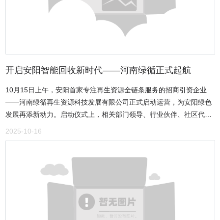
去描写青纱帐情景，从而形成了冀中抗战人文中的鲜明文学特点。这
不仅是对冀中人文精神的深情礼赞，更是对冀中风骨以及中华民族精
神图谱的生动诠释。此次研讨会不仅是一次文学盛会，更是一次对伟
大抗战精神的深切缅怀。白庚胜在发言中提及冀中军民在抗战中的伟
大贡献，称赞李金明是冀中抗日文学青纱帐文学的杰出代表，其作品
饱含对历史的责任与对文学的忠诚。他指出，当下国际环境仍充满不
开启安阳智能回收新时代——河南绿循正式起航
稳定性，需要高科技投入国防建设，也需要文学艺术家以作品构筑国
10月15日上午，安阳首家专注再生资源全链条服务的招商引资企业
家文化安全的“万里长城”，他现场作诗作一首——《脊梁》，以表达
——河南绿循再生资源科技发展有限公司正式启动运营，为安阳绿色
对李金明及各位文学同仁的崇高敬意。中国作家协会副主席 白庚
发展再添新动力。启动仪式上，相关部门领导、行业伙伴、社区代表
胜……一个人不能没有脊梁，它让你顶天立地的生存、生活；一支军
及媒体五十余人齐聚古都安阳。中大视界文化传媒产业（北京）有限
队不能没有脊梁，它让你挺直宽阔的胸膛坚守、战斗；一个民族不能
2025-10-16
公司董事会主席、中国现代文化网总编辑林膑，安阳市农村合作经济
不要脊梁，有它你才高昂不屈不挠的头颅；……马誉炜认为，李金明
组织联合会会长吴建军，安阳农合联监事、安阳供销新网有限责任公
的青纱帐文学作品内容来源于生活、扎根于人民，十分接地气；其作
司总经理董雪峰到会祝贺！大家对河南绿循运营表示祝贺并充满期
品具有很强的穿透力，能直抵人心深处，同时既尊重和挖掘历史事
待，相信其凭借创新模式与资源整合能力，作为安阳智能回收领军
实，又从革命斗争历史中提炼不屈精神与美德，是真善美的结合。李
者，将为助力古都安阳发展再做新贡献。据悉，河南绿循再生资源科
金明的作品生动阐释了“天下兴亡匹夫有责” 的爱国情怀，彰显了中国
技发展有限公司由湖北长平兴盛再生资源发展有限公司注资，与安阳
人民不畏强暴、视死如归的民族气节与血战到底的英雄气概，贯穿了
供销新网有限责任公司达成长期战略合作。董事长王新宏专程从武汉
百折不挠的必胜信念。更难能可贵的是，李金明的作品不是简单的历