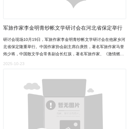
单还将在《作家报》开辟专版公布报道，获奖优秀作品将收入《全国
棉签还泛着淡淡的红痕，却掩不住脸上的满足与自豪。“每年医院组织
实施提供了具体、可操作的方法指导，进一步统一了家园思想，坚定
人文地理散文精选集2025年卷》交于出版社正式出版。
献血，我都来。只要身体允许，我就会一直坚持下去。”一位连续多年
了双方按照科学规律帮助幼儿平稳过渡的信心。北关区第三幼儿园将
参与献血的后勤职工朴实的话语，道出了无数献血者的心声。他们用
继续秉持“儿童为本”的原则，深化幼小衔接实践探索，加强家园校合
行动证明，平凡人也能成就不凡善举，点滴热血，足以点燃生命的希
军旅作家李金明青纱帐文学研讨会在河北省保定举行
作，为每一位幼儿自信、快乐地迈入小学新阶段保驾护航。
望。据统计，本次无偿献血活动共有40余人成功献血。每一滴热血，
研讨会现场10月19日，军旅作家李金明青纱帐文学研讨会在他家乡河
都承载着无私与大爱；每一份奉献，都彰显着责任与担当。殷都区人
北省保定隆重举行。中国作家协会副主席白庚胜，著名军旅作家马誉
民医院不仅肩负着救死扶伤的神圣使命，更在公益行动中走在前列，
炜少将，中国散文学会常务副会长红孩，著名军旅作家、《激情燃烧
以实际行动践行“人民至上、生命至上”的理念，展现了新时代医务工
的岁月》编剧石钟山，河北省作家协会副主席李春雷，《赤子》杂志
作者的良好风貌与社会责任感。无偿献血，是无私奉献的善举，是传
2025-10-23
上旬刊主编黄海霞，中国散文学会副秘书长王晋军，中央电视台“文化
递生命的希望工程。此次献血活动虽已圆满结束，但那份温暖与感动
中国”制片人孙千雅，以及来自中国作家协会、部分市县作协、文学界
仍在延续。殷都区人民医院将持续开展各类公益活动，弘扬奉献精
的近80名作家、评论家及文友齐聚一堂，共同回望烽火岁月，缅怀抗
神，传递社会正能量，让爱心在更多人心中生根发芽，让城市因奉献
战精神，探讨李金明青纱帐文学的独特价值与时代意义。会议由保定
而更加温暖。
市作协常务副主席、莲池区作协主席尚未主持。李金明 军旅作家军史
专家北京市石景山区作家协会主席李金明出生于保定蠡县一个革命家
庭，父亲是抗日根据地的一名游击队长，母亲是村里的妇救会会长。
作为从冀中走出的优秀军旅作家，他入伍40余载，创作了二十余部脍
炙人口的抗战佳作，文中常见“青纱帐”一词，每次都会以不同的视角