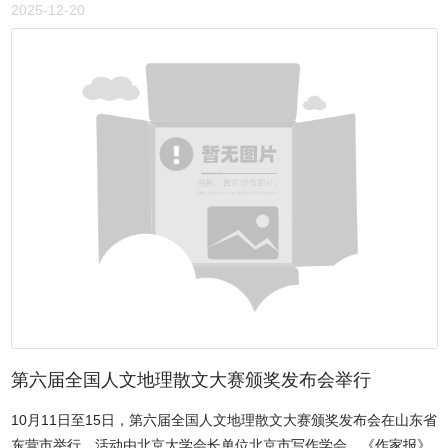
况开展专题调研。安阳市人大常委会党组书记、主任徐家平，党组副
康、有序的发展态势，为商会行稳致远筑牢保障。 为汇聚高端智
2025-12-20
书记、副主任桑建业，市医保局一级调研员石希庆，殷都区委书记王
慧，助力商会和会员企业高质量发展，现场举行了隆重的特聘专家聘
磊，区人大常委会党组书记、主任师君芳，区委常委、区委办主任范
任仪式。李庆瑞等一批各领域卓有建树的专家学者欣然受聘，他们将
雷，区人大常委会副主任、总工会主席马建军，副区长陈瑾等相关同
为商会未来发展注入强大的智力支撑，为会员企业发展提供专业指
志及区卫健委、医保局主要负责同志全程陪同调研。调研组一行来到
导。 表彰先进典范，激励携手前行 过去一年，商会涌现出一
殷都区人民医院，先后深入健康管理中心、远程影像中心、国医堂、
批积极奉献、成绩突出的优秀会员。大会对李首增、魏俊冰、王现
远程心电中心、医共体发展展览专区及医保基金监管警示教育基地，
增、常存喜、张永贤等 5 位常务副会长，以及侯广周、闫志勇、马建
全方位考察医共体框架下资源整合共享、医疗服务能力提升及医保基
森、赵献菊、索海连、邓青松、常海红、赵现发、魏正科等 9 位副会
金监管创新的具体实践。通过现场观摩、听取讲解与互动交流，调研
长进行表彰，表彰他们为商会建设作出的突出贡献。 表彰环节
组详细了解了殷都区在推动医疗服务“以治病为中心”向“以健康管理为
后，常务副会长张永贤和新会员代表、北京诚益资产管理中心总经理
中心”转变，以及通过医保支付方式改革引导医共体强化内控、提升绩
李恺分别上台分享。张永贤带来深耕金融领域的实战经验，李恺则倾
效、守护基金安全等方面的探索与成效。调研过程中，郭树清副主任
诉了融入商会大家庭的真挚感悟，他们的实干精神与创新思维，激励
委员对殷都区紧密型县域医共体建设的整体思路、实施路径及阶段性
着全体会员携手并进、共创佳绩。 领导殷切寄语，指引前行方
成效给予充分肯定。他指出，殷都区医疗健康服务建团通过建立人才
向 河南省驻京办、林州市委、市政府等各级领导亲临现场，对商
共享机制、开展专家派驻与带教培训、搭建远程医疗平台、推进检查
会成立一周年表示热烈祝贺，并对商会未来发展寄予厚望。 领导
检验结果互认、实施慢性病规范管理等一系列举措，有效提升了基层
第六届全国人文地理散文大赛颁奖发布会举行
们在讲话中充分肯定了商会在团结乡友、服务会员、连接京林、促进
医疗机构的服务能力和运行效率；同时依托信息化技术支撑，打通县
两地交流合作等方面取得的初步成效，希望商会继续弘扬红旗渠精
10月11日至15日，第六届全国人文地理散文大赛颁奖发布会在山东省
乡村三级医疗服务链路，构建起可复制推广的 “殷都模式”，是三明医
神，搭建更广阔的交流合作平台，凝聚更强大的发展合力，为京林两
东营市举行。活动由北京大学会长单位北京市写作学会、《作家报》