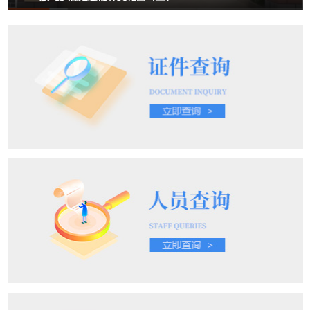
妈们一把抱起可爱的萌娃，奋力冲向终点。每一个脚步都踏出爱的节
奏，每一次冲刺都充满了欢声与鼓励！游戏时间结束啦～快来尝尝幼
儿园为宝贝们准备的美味水果加餐吧！一口咬下，酸甜的汁水在嘴里
蹦跳，小脸蛋吃得鼓鼓的，藏满了甜蜜~尽管身处陌生的环境，但是
有家人的陪伴，宝贝们就有满满的安全感~小班幼儿采用阶梯式入
园，亲子同行，不仅让家长和宝贝们近距离对幼儿园生活有了初步的
认知，更激发了宝贝们来园的兴趣，缓解了家长诸多困扰和担忧，拉
近家园之间的距离。亲爱的小萌娃们，幼儿园和老师们已经做好准
备，期待在未来的日子里，陪伴你们一起探索、一起成长，开启更多
精彩的童年故事！写 在 最 后开学第一天，伴随着欢声笑语，见证着
孩子们在北关三幼大家庭中快乐的学习与生活。谈笑间，增长经验；
玩闹中，放飞自我；游戏间，遇见美好，空气中处处弥漫着幸福的味
道。新的学期，新的征程宝贝们，愿你们带着梦想与勇气勇往直前，
探索新知享受成长的每一个瞬间