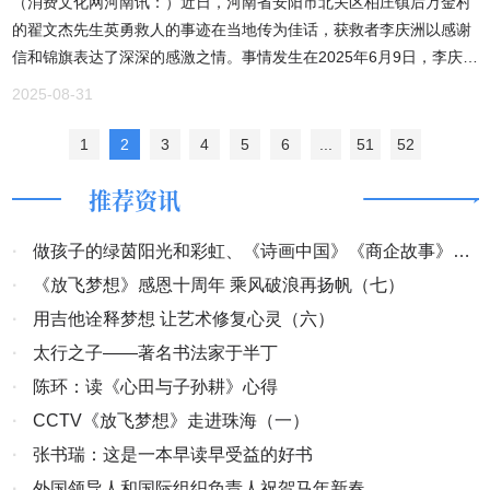
（消费文化网河南讯：）近日，河南省安阳市北关区柏庄镇后万金村
让他们在爱与尊重中度过有意义的幸福童年。3.幼儿代表发言幼儿代
的翟文杰先生英勇救人的事迹在当地传为佳话，获救者李庆洲以感谢
表孙沐宸小朋友进行国旗下演讲。童声童语中包含着对成长的喜悦和
信和锦旗表达了深深的感激之情。事情发生在2025年6月9日，李庆洲
升班的期待，欢迎小班的弟弟妹妹们加入北关三幼大家庭。4.按时长
在工作时遭遇意外，手掌被铁滚子压住无法动弹，呼喊求救无果。就
大 升班快乐从初秋到盛夏，从稚嫩憧憬到睿智勇敢，每一次升班，意
2025-08-31
在这千钧一发之际，翟文杰毫不犹豫地从外面冲进厂里，凭借冷静的
味着将开启一段新旅程；每一次成长，都会留下弥足珍贵的记忆。激
判断和果断的行动，成功将李庆洲被压的手安全救出。随后，翟文杰
1
2
3
4
5
6
...
51
52
动人心的交接班牌环节，从哥哥姐姐和园长妈妈手中接过班牌。这一
迅速拨打了120救护车电话和李庆洲老板的电话，并亲自开车将李庆
刻，宝贝们不仅传递了班牌，更传递了责任、梦想和期待。他们将带
推荐资讯
洲送上120救护车，为救治赢得了宝贵的时间。翟文杰的勇敢和敏捷
着自信、热爱和不断探索的心，就此开启新的成长。三、班级迎新∣花
不仅避免了更严重后果的发生，也让李庆洲在危难中深切感受到了无
式升班看！小朋友们正在用特别的方式庆祝自己的“花式升班”！喝一
私的善意与力量。为了表达这份永生难忘的救命之恩，时隔两个多
·
做孩子的绿茵阳光和彩虹、《诗画中国》《商企故事》开
口寓意“旺旺”的甜甜牛奶～是健康的味道，也是祝福的味道。画一
月，8月30日，身体逐渐康复的李庆洲带着一封情真意切的感谢信和
张“我长大了”的自画像--圆圆的脑袋、亮亮的眼睛，还有笑得弯弯的嘴
机
·
《放飞梦想》感恩十周年 乘风破浪再扬帆（七）
一面写有“危难时刻伸援手 救命之恩永难忘”的锦旗，专程来到翟文杰
巴。每一笔，都是成长的印记~我们悄悄长大，像小树发芽，像星星
·
用吉他诠释梦想 让艺术修复心灵（六）
家中。“如果不是翟先生当时挺身而出，我的手可能就保不住了，甚至
闪光。新学期，要更勇敢、更开心，也更棒哦！四、开学第一课∣安全
·
太行之子——著名书法家于半丁
可能有生命危险。这份恩情，我一辈子都忘不了！” 李庆洲握着翟文
与成长老师们根据幼儿年龄特点，精心准备了丰富的“开学第一课”，
杰的手，激动得几度哽咽。翟文杰则谦逊地表示：“遇到这种情况，任
·
陈环：读《心田与子孙耕》心得
通过语言交流、故事讲述等方式，引导孩子们分享假期趣事、成长收
何人都会伸出援手，这是我应该做的。”翟文杰先生的义举彰显了人性
获等，开展安全教育、行为习惯等主题活动，帮助幼儿快速回归幼儿
·
CCTV《放飞梦想》走进珠海（一）
的光辉和社会的正能量，在危急时刻，他不顾个人安危挺身而出，用
园生活。五、欢乐回归∣生活日常有一种幸福，叫美食的幸福，有一种
·
张书瑞：这是一本早读早受益的好书
实际行动诠释了见义勇为的高尚品质。他的行为不仅温暖了李庆洲及
味道，叫幼儿园的味道~捕捉回归幼儿园欢乐日常的美好时刻，就从
·
外国领导人和国际组织负责人祝贺马年新春