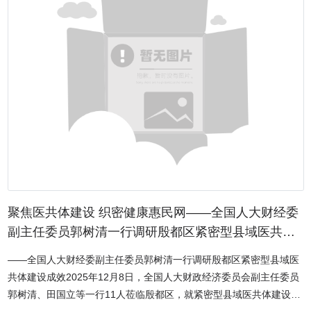
会执行会长周胜利等专家领导参加了会议，来自家乡林州市的市委常
委、统战部部长陈佳，林州市副市长李蕾，安阳林州商会会长殷保民
等各级领导和社会各界嘉宾、在京林州籍企业家、乡贤以及优秀青年
代表近三百人齐聚一堂，共叙桑梓之情，共商发展大计，共绘未来蓝
图。 乡音乡情汇聚，共启华美篇章 该日14时，参会嘉宾开始
签到，工作人员为大家发放年会手册与伴手礼，细致周到的服务让乡
贤们倍感温暖。15 时 30 分，全体与会人员移步合影区，拍摄首届年
会的珍贵瞬间。随后，在庄严而热烈的气氛中，本次年会正式拉开序
幕。 回顾奋斗足迹，凝聚精神力量 年会伊始，一部精心制作
的商会汇报片，带领现场人员共同回顾了商会的成长历程。从 2024
年春天萌芽、岁末正式成立，到一年来稳步发展，一幕幕同心聚力的
场景，生动诠释了在京林州人 “自力更生、艰苦创业、团结协作、无
私奉献” 的红旗渠精神在京华大地的传承与发扬。 汇报片播放完
聚焦医共体建设 织密健康惠民网——全国人大财经委
毕，全体与会人员齐声家团结一心、共创未来的坚定信念。 汇聚
副主任委员郭树清一行调研殷都区紧密型县域医共体
各界智慧，擘画发展蓝图 在年会核心议程环节，商会作了翔实透
建设成效
——全国人大财经委副主任委员郭树清一行调研殷都区紧密型县域医
明的财务运行情况报告，清晰梳理了年度收支与财务合规工作，以公
共体建设成效2025年12月8日，全国人大财政经济委员会副主任委员
开透明的账目回应了全体会员的信任。 监事长杨启法则就商会整
郭树清、田国立等一行11人莅临殷都区，就紧密型县域医共体建设情
体运行及监督工作进行全面汇报，从监督视角展现了商会规范、健