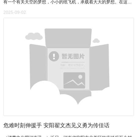
有一个有关天空的梦想，小小的纸飞机，承载着大大的梦想。在这个
氛围。捐赠书法作品现场全体与会人员会后合影会后，全体与会人员
美好的初秋时节，三幼萌宝们带着收获、带着梦想，开启新学期的第
2025-09-02
沉浸式参观了梁斌、黄胄纪念馆和梁斌、黄胄故居，深切感悟梁斌先
一天，北关区第三幼儿园特举行以“遇见成长 冲破云霄”为主题的2025
生作为冀中文化旗帜的风雨人生与文学求索，并从中汲取精神滋养。
年秋季迎新入园仪式。沐浴着秋风晨光，脚踏着欢乐节奏，可爱的萌
全体与会人员参观梁斌黄胄纪念馆本次研讨会总结出了李金明青纱帐
娃们如约而至。手持“升班机票”，小朋友们走过“安检口”“登机口”~
文学的若干鲜明特点：其一，将地域景观与历史记忆深度绑定，成为
将“专属小飞机”贴到签到墙上，从家庭站通往幼儿园站，期待旅途愉
连接过去与当下的精神纽带；其二，融合纪实与文学表达，以真实历
快~一声声温暖的问候，一张张可爱的笑脸，让安静已久的幼儿园，
史为基础，通过细腻的人物刻画与细节描写，让抗战精神变得可感可
恢复了往日的生机，充满了希望。二、开学典礼∣主题升旗开学第一
触。其三，聚焦人性本质，突破传统抗战文学的英雄叙事模式，展现
天，从热爱祖国开始，让升旗仪式成为新学期第一颗闪亮的记忆锚
普通军民在战争中的坚守与成长。其四，兼具历史厚度与时代价值，
点。愿这份赤子之心，伴随宝贝们走好成长的每一步。1.国旗下成长
既回望抗战岁月铭记历史，又为当下提供精神滋养，呼应了新时代传
阳光中启航升旗仪式在张昳老师的主持下正式开始，由各班教师代表
承红色基因的需求。李金明出版的部分作品（文：冼巧凤 图：刘东
组成护旗队庄严升旗。鲜艳的五星红旗下，小小的身影，大大的热
兴 刘秋汐 汪心怡 郭爱会 欢立敏 连勇旺）
爱。稚嫩的目光追随着缓缓升起的国旗，用嘹亮的歌声，唱响对祖国
的热爱。2.园长致辞园长范艳君为小朋友们送上最美好的新学期祝
福：对新入园小宝贝的殷殷期盼，对中、大班孩子的成长予以鼓励赞
扬。一句句温馨的话语，承载着关爱与嘱托，愿宝贝们在新学期里健
康、快乐、茁壮成长！同时，范园长对全体教师殷切叮嘱，希望老师
危难时刻伸援手 安阳翟文杰见义勇为传佳话​
们继续为孩子们创造一个更加温馨、和谐、富有挑战性的学习环境，