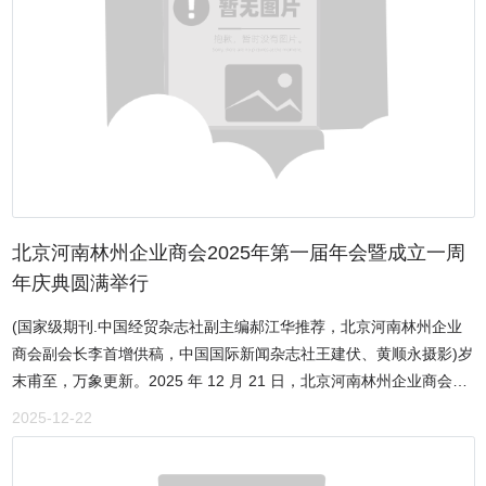
李璐宁、副院长王国法的热情接待下，企业家一行聆听了院内供养服
务工作的详细介绍，对福利院以“开门办院”为抓手，主动链接社会资
源、创新开放式办院模式的探索深表赞赏，尤其是“精准化管理、精细
化服务”的落实成果，让企业家们看到了福利事业专业化发展的坚实步
伐。随后，大家实地参观了特殊教育、康复及类家庭等区域，察看了
残疾儿童康复、孤残儿童养育及类家庭设置现场。福利院在孤残儿童
养育、残疾儿童康复等方面的专业水准，以及全体工作人员爱岗敬业
的奉献精神，让企业家们更加坚定了参与公益、助力福利事业发展的
决心。座谈会上，企业家们与福利院就合作共建展开了坦诚而深入的
交流。李璐宁院长详细阐述的“开门办院”实践经验与合作诉求，精准
北京河南林州企业商会2025年第一届年会暨成立一周
契合了企业参与公益的方向。围绕资源共享、服务协同等关键议题，
年庆典圆满举行
各企业结合自身业务优势积极建言献策。经过充分沟通，双方一致同
(国家级期刊.中国经贸杂志社副主编郝江华推荐，北京河南林州企业
意建立常态化沟通机制，并就改善供养人员居住环境达成初步合作意
商会副会长李首增供稿，中国国际新闻杂志社王建伏、黄顺永摄影)岁
向。
末甫至，万象更新。2025 年 12 月 21 日，北京河南林州企业商会
2025 年第一届年会暨成立一周年庆典于北京万芳苑国际酒店盛大举
2025-12-22
行。来自林州的林州市原市长、国家环境保护部人事司原司长李庆
瑞，现任国家级期刊.中国经贸杂志社副主编郝江华，北京河南企业商